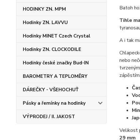
Batoh hoz
HODINKY ZN. MPM
Tihle mal
Hodinky ZN. LAVVU
tyranosau
Hodinky MINET Czech Crystal
A i tak m
Hodinky ZN. CLOCKODILE
Chlapecké
nebo neče
Hodinky české značky Bud-IN
tvrzeným 
zápěstím 
BAROMETRY A TEPLOMĚRY
Ča
DÁREČKY - VŠEHOCHUŤ
Vo
Pou
Pásky a řemínky na hodinky
Min
VÝPRODEJ / II. JAKOST
Jap
Velikost
29 mm