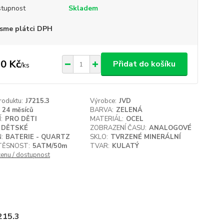
tupnost
Skladem
sme plátci DPH
0 Kč
Přidat do košíku
/
ks
roduktu:
J7215.3
Výrobce:
JVD
24 měsíců
BARVA:
ZELENÁ
:
PRO DĚTI
MATERIÁL:
OCEL
DĚTSKÉ
ZOBRAZENÍ ČASU:
ANALOGOVÉ
:
BATERIE - QUARTZ
SKLO:
TVRZENÉ MINERÁLNÍ
ĚSNOST:
5ATM/50m
TVAR:
KULATÝ
cenu / dostupnost
215.3