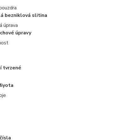
 pouzdra
lá bezniklová slitina
á úprava
rchové úpravy
nost
í tvrzené
Miyota
oje
čísla