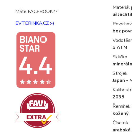
Materiál
Máte FACEBOOK??
ušlechti
EVTERINKA.CZ :-)
Povrchov
bez pov
Vodotěs
5 ATM
Sklíčko
mineráln
Strojek
Japan - 
Kalibr str
2035
Řemínek
kožený
Číselník
arabská 