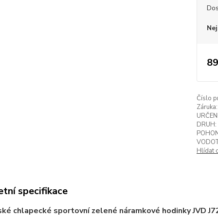
Dos
Nej
89
Číslo p
Záruka:
URČENÍ
DRUH:
POHON
VODOT
Hlídat 
tní specifikace
ské chlapecké sportovní zelené náramkové hodinky JVD J7