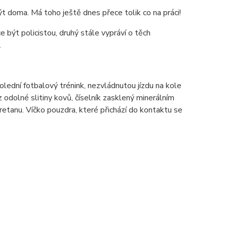
t doma. Má toho ještě dnes přece tolik co na práci!
 být policistou, druhý stále vypráví o těch
.
lední fotbalový trénink, nezvládnutou jízdu na kole
odolné slitiny kovů, číselník zasklený minerálním
tanu. Víčko pouzdra, které přichází do kontaktu se