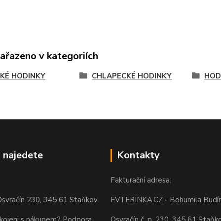
zařazeno v kategoriích
KÉ HODINKY
CHLAPECKÉ HODINKY
HOD
 najedete
Kontakty
Fakturační adresa:
svračín 230, 345 61 Staňkov
EVTERINKA.CZ - Bohumila Budí
okojeni s nákupem? Podpora
Osvračín č. p. 230, 345 61 Staňk