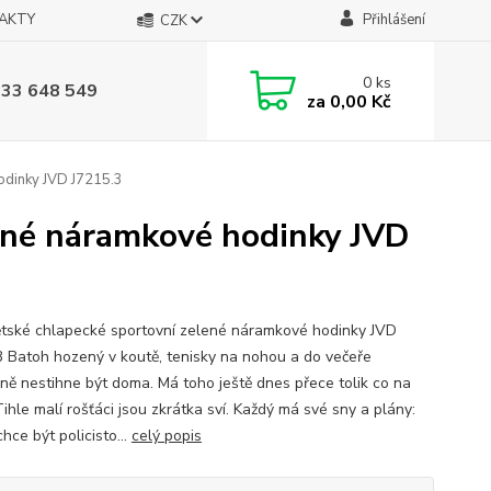
AKTY
Přihlášení
CZK
0
ks
733 648 549
za
0,00 Kč
odinky JVD J7215.3
ené náramkové hodinky JVD
tské chlapecké sportovní zelené náramkové hodinky JVD
3 Batoh hozený v koutě, tenisky na nohou a do večeře
ně nestihne být doma. Má toho ještě dnes přece tolik co na
Tihle malí rošťáci jsou zkrátka sví. Každý má své sny a plány:
hce být policisto...
celý popis