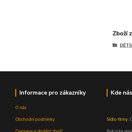
Zboží 
DĚTS
Informace pro zákazníky
Kde nás
O nás
Obchodní podmínky
Sídlo firmy:
O
Doprava a dodání zboží
Byli jste sp