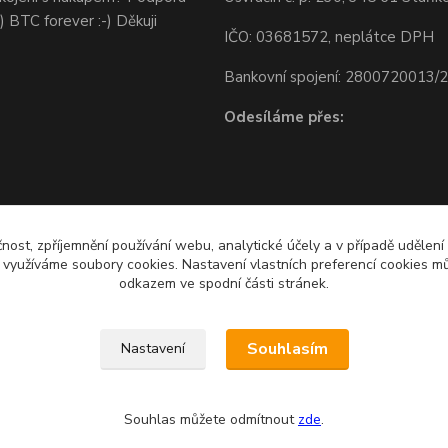
) BTC forever :-) Děkuji
IČO: 03681572, neplátce DPH
Bankovní spojení: 2800720013/
Odesíláme přes:
čnost, zpříjemnění používání webu, analytické účely a v případě udělení
y využíváme soubory cookies. Nastavení vlastních preferencí cookies mů
odkazem ve spodní části stránek.
Souhlasím
Nastavení
Souhlas můžete odmítnout
zde
.