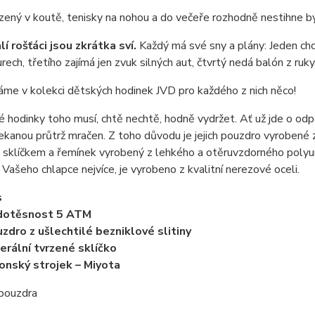
ený v koutě, tenisky na nohou a do večeře rozhodně nestihne bý
í rošťáci jsou zkrátka sví.
Každý má své sny a plány: Jeden chce
rech, třetího zajímá jen zvuk silných aut, čtvrtý nedá balón z ruky
áme v kolekci dětských hodinek JVD pro každého z nich něco!
 hodinky toho musí, chtě nechtě, hodně vydržet. Ať už jde o odpo
kanou průtrž mračen. Z toho důvodu je jejich pouzdro vyrobené z 
sklíčkem a řemínek vyrobený z lehkého a otěruvzdorného polyure
Vašeho chlapce nejvíce, je vyrobeno z kvalitní nerezové oceli.
s
dotěsnost 5 ATM
zdro z ušlechtilé bezniklové slitiny
erální tvrzené sklíčko
onský strojek – Miyota
 pouzdra