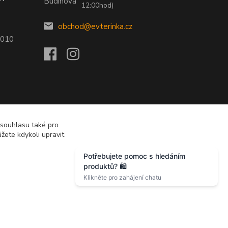
12:00hod)
obchod@evterinka.cz
2010
 souhlasu také pro
žete kdykoli upravit
Vytvořeno na
Eshop-rychle.cz