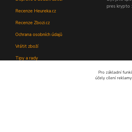
pres krypto :
Recenze Heureka.cz
Recenze Zbozi.cz
Ochrana osobních údajů
Vrátit zboží
Tipy a rady
Kontakty
Pro základní funk
účely cílení reklam