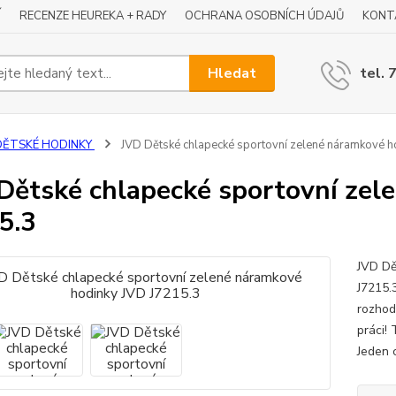
Í
RECENZE HEUREKA + RADY
OCHRANA OSOBNÍCH ÚDAJŮ
KONT
Hledat
tel. 
DĚTSKÉ HODINKY
JVD Dětské chlapecké sportovní zelené náramkové h
Dětské chlapecké sportovní zel
5.3
JVD Dě
J7215.
rozhod
práci! 
Jeden c