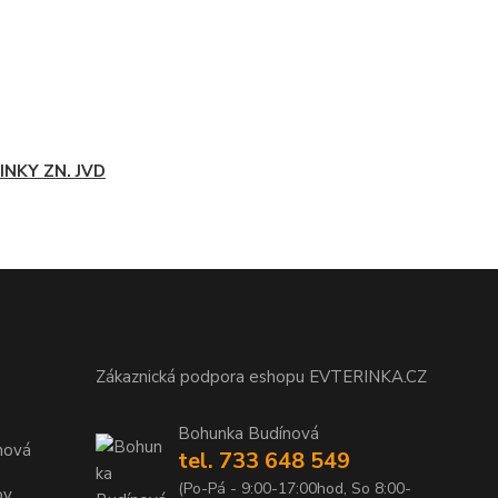
INKY ZN. JVD
Zákaznická podpora eshopu EVTERINKA.CZ
Bohunka Budínová
nová
tel. 733 648 549
(Po-Pá - 9:00-17:00hod, So 8:00-
ov