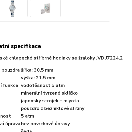
tní specifikace
ské chlapecké stříbrné hodinky se žraloky JVD J7224.2
t pouzdra
šířka: 30.5 mm
výška: 21.5 mm
í funkce
vodotěsnost 5 atm
minerální tvrzené sklíčko
japonský strojek – miyota
pouzdro z bezniklové slitiny
nost
5 atm
vá úprava
bez povrchové úpravy
šedá