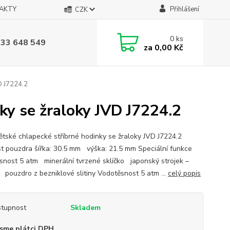
AKTY
Přihlášení
CZK
0
ks
733 648 549
za
0,00 Kč
D J7224.2
ky se žraloky JVD J7224.2
tské chlapecké stříbrné hodinky se žraloky JVD J7224.2
st pouzdra šířka: 30.5 mm výška: 21.5 mm Speciální funkce
snost 5 atm minerální tvrzené sklíčko japonský strojek –
 pouzdro z bezniklové slitiny Vodotěsnost 5 atm ...
celý popis
tupnost
Skladem
sme plátci DPH