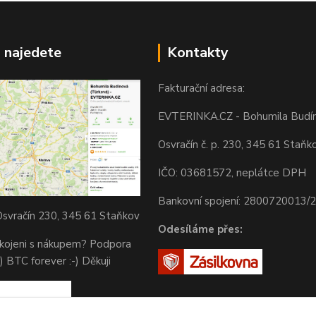
 najedete
Kontakty
Fakturační adresa:
EVTERINKA.CZ - Bohumila Budí
Osvračín č. p. 230, 345 61 Staňk
IČO: 03681572, neplátce DPH
Bankovní spojení: 2800720013/
svračín 230, 345 61 Staňkov
Odesíláme přes:
okojeni s nákupem? Podpora
) BTC forever :-) Děkuji