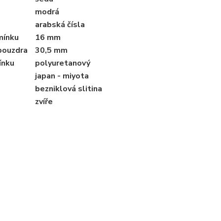
modrá
arabská čísla
mínku
16 mm
pouzdra
30,5 mm
ínku
polyuretanový
japan - miyota
bezniklová slitina
zvíře