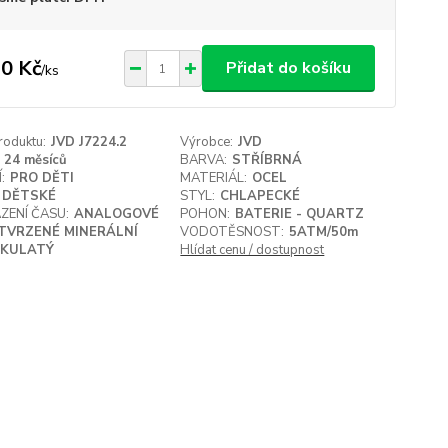
0 Kč
Přidat do košíku
/
ks
roduktu:
JVD J7224.2
Výrobce:
JVD
24 měsíců
BARVA:
STŘÍBRNÁ
:
PRO DĚTI
MATERIÁL:
OCEL
DĚTSKÉ
STYL:
CHLAPECKÉ
ZENÍ ČASU:
ANALOGOVÉ
POHON:
BATERIE - QUARTZ
TVRZENÉ MINERÁLNÍ
VODOTĚSNOST:
5ATM/50m
KULATÝ
Hlídat cenu / dostupnost