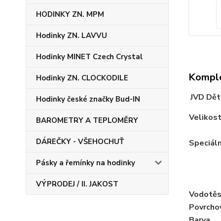
HODINKY ZN. MPM
Hodinky ZN. LAVVU
Hodinky MINET Czech Crystal
Komple
Hodinky ZN. CLOCKODILE
JVD Dět
Hodinky české značky Bud-IN
Velikos
BAROMETRY A TEPLOMĚRY
DÁREČKY - VŠEHOCHUŤ
Speciáln
Pásky a řemínky na hodinky
VÝPRODEJ / II. JAKOST
Vodotěs
Povrcho
Barva