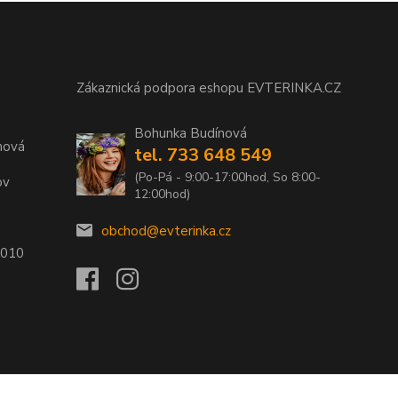
Zákaznická podpora eshopu EVTERINKA.CZ
Bohunka Budínová
nová
tel. 733 648 549
(Po-Pá - 9:00-17:00hod, So 8:00-
ov
12:00hod)
obchod@evterinka.cz
2010