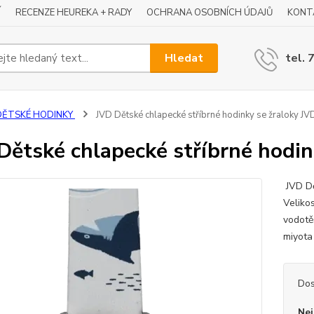
Í
RECENZE HEUREKA + RADY
OCHRANA OSOBNÍCH ÚDAJŮ
KONT
Hledat
tel. 
DĚTSKÉ HODINKY
JVD Dětské chlapecké stříbrné hodinky se žraloky JV
Dětské chlapecké stříbrné hodin
JVD Dě
Veliko
vodotě
miyota
Dos
Nej