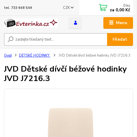
0
ks
CZK
tel. 733 648 549
za
0,00 Kč
Menu
Hledat
Úvod
DĚTSKÉ HODINKY
JVD Dětské dívčí béžové hodinky JVD J7216.3
JVD Dětské dívčí béžové hodinky
JVD J7216.3