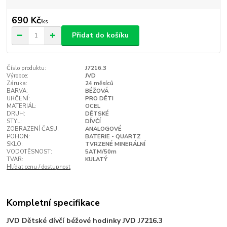
690 Kč
/
ks
Přidat do košíku
Číslo produktu:
J7216.3
Výrobce:
JVD
Záruka:
24 měsíců
BARVA:
BÉŽOVÁ
URČENÍ:
PRO DĚTI
MATERIÁL:
OCEL
DRUH:
DĚTSKÉ
STYL:
DÍVČÍ
ZOBRAZENÍ ČASU:
ANALOGOVÉ
POHON:
BATERIE - QUARTZ
SKLO:
TVRZENÉ MINERÁLNÍ
VODOTĚSNOST:
5ATM/50m
TVAR:
KULATÝ
Hlídat cenu / dostupnost
Kompletní specifikace
JVD Dětské dívčí béžové hodinky JVD J7216.3