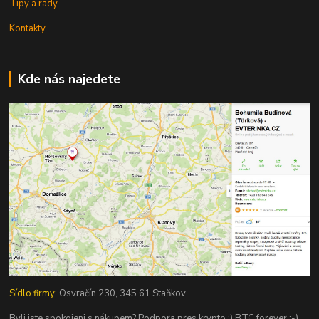
Tipy a rady
Kontakty
Kde nás najedete
Sídlo firmy:
Osvračín 230, 345 61 Staňkov
Byli jste spokojeni s nákupem? Podpora pres krypto :) BTC forever :-)