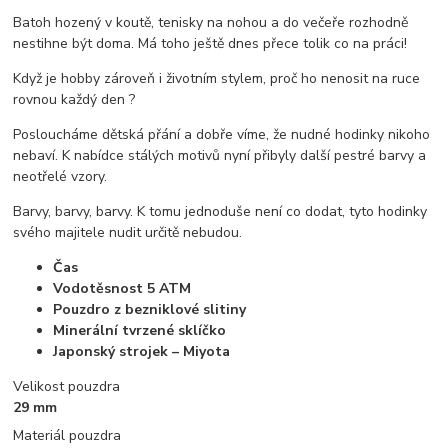
Batoh hozený v koutě, tenisky na nohou a do večeře rozhodně
nestihne být doma. Má toho ještě dnes přece tolik co na práci!
Když je hobby zároveň i životním stylem, proč ho nenosit na ruce
rovnou každý den ?
Posloucháme dětská přání a dobře víme, že nudné hodinky nikoho
nebaví. K nabídce stálých motivů nyní přibyly další pestré barvy a
neotřelé vzory.
Barvy, barvy, barvy. K tomu jednoduše není co dodat, tyto hodinky
svého majitele nudit určitě nebudou.
Čas
Vodotěsnost 5 ATM
Pouzdro z bezniklové slitiny
Minerální tvrzené sklíčko
Japonský strojek – Miyota
Velikost pouzdra
29 mm
Materiál pouzdra