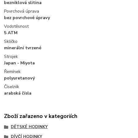
bezniklová slitina
Povrchová úprava
bez povrchové úpravy
Vodotěsnost
5 ATM
Sklíčko
minerální tvrzené
Strojek
Japan - Miyota
Řemínek
polyuretanový
Číselník
arabská čísla
Zboží zařazeno v kategoriích
DĚTSKÉ HODINKY
DÍVČÍ HODINKY