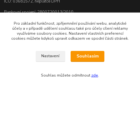
IČO: 03681572, neplátce DPH
Bankovní spojení: 2800720013/2010
Odesíláme přes:
Pro základní funkčnost, zpříjemnění používání webu, analytické
účely a v případě udělení souhlasu také pro účely cílení reklamy
využíváme soubory cookies. Nastavení vlastních preferencí
cookies můžete kdykoli upravit odkazem ve spodní části stránek.
Souhlasím
Nastavení
Souhlas můžete odmítnout
zde
.
Zákaznická podpora eshopu EVTERINKA.CZ
Bohunka Budínová
tel. 733 648 549
(Po-Pá - 9:00-17:00hod, So 8:00-12:00hod)
obchod@evterinka.cz