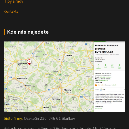
Tipy a rady
Kontakty
Kde nás najedete
Sídlo firmy:
Osvračín 230, 345 61 Staňkov
Byli jste spokojeni s nákupem? Podpora pres krypto :) BTC forever :-)