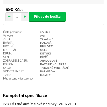
690 Kč
/
ks
Přidat do košíku
Číslo produktu:
J7216.1
Výrobce:
JVD
Záruka:
24 měsíců
BARVA:
FIALOVÁ
URČENÍ:
PRO DĚTI
MATERIÁL:
OCEL
DRUH:
DĚTSKÉ
STYL:
DÍVČÍ
ZOBRAZENÍ ČASU:
ANALOGOVÉ
POHON:
BATERIE - QUARTZ
SKLO:
TVRZENÉ MINERÁLNÍ
VODOTĚSNOST:
5ATM/50m
TVAR:
KULATÝ
Hlídat cenu / dostupnost
Kompletní specifikace
JVD Dětské dívčí fialové hodinky JVD J7216.1