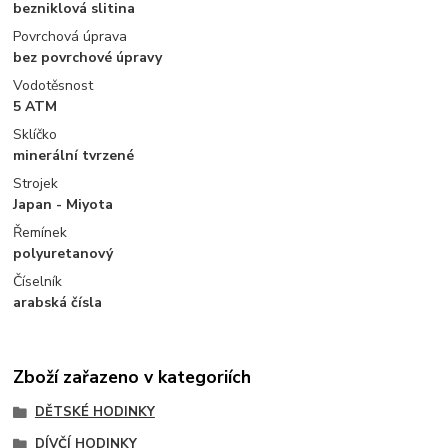
bezniklová slitina
Povrchová úprava
bez povrchové úpravy
Vodotěsnost
5 ATM
Sklíčko
minerální tvrzené
Strojek
Japan - Miyota
Řemínek
polyuretanový
Číselník
arabská čísla
Zboží zařazeno v kategoriích
DĚTSKÉ HODINKY
DÍVČÍ HODINKY