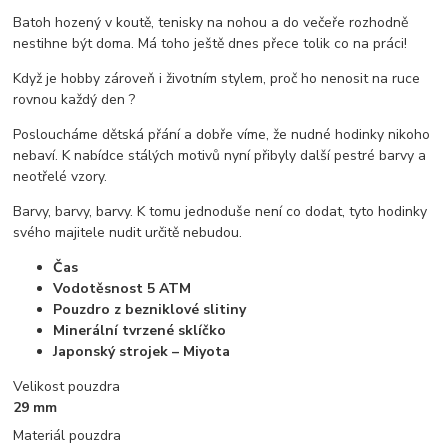
Batoh hozený v koutě, tenisky na nohou a do večeře rozhodně
nestihne být doma. Má toho ještě dnes přece tolik co na práci!
Když je hobby zároveň i životním stylem, proč ho nenosit na ruce
rovnou každý den ?
Posloucháme dětská přání a dobře víme, že nudné hodinky nikoho
nebaví. K nabídce stálých motivů nyní přibyly další pestré barvy a
neotřelé vzory.
Barvy, barvy, barvy. K tomu jednoduše není co dodat, tyto hodinky
svého majitele nudit určitě nebudou.
Čas
Vodotěsnost 5 ATM
Pouzdro z bezniklové slitiny
Minerální tvrzené sklíčko
Japonský strojek – Miyota
Velikost pouzdra
29 mm
Materiál pouzdra