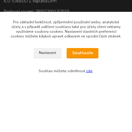
IČO: 03681572, neplátce DPH
Bankovní spojení: 2800720013/2010
Odesíláme přes:
Pro základní funkčnost, zpříjemnění používání webu, analytické
účely a v případě udělení souhlasu také pro účely cílení reklamy
využíváme soubory cookies. Nastavení vlastních preferencí
cookies můžete kdykoli upravit odkazem ve spodní části stránek.
Souhlasím
Nastavení
Souhlas můžete odmítnout
zde
.
Zákaznická podpora eshopu EVTERINKA.CZ
Bohunka Budínová
tel. 733 648 549
(Po-Pá - 9:00-17:00hod, So 8:00-12:00hod)
obchod@evterinka.cz