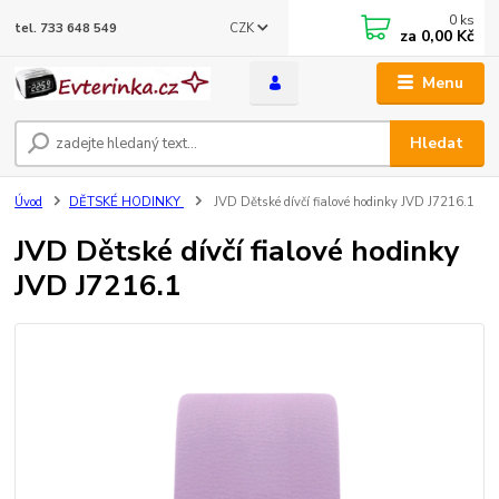
0
ks
CZK
tel. 733 648 549
za
0,00 Kč
Menu
Hledat
Úvod
DĚTSKÉ HODINKY
JVD Dětské dívčí fialové hodinky JVD J7216.1
JVD Dětské dívčí fialové hodinky
JVD J7216.1