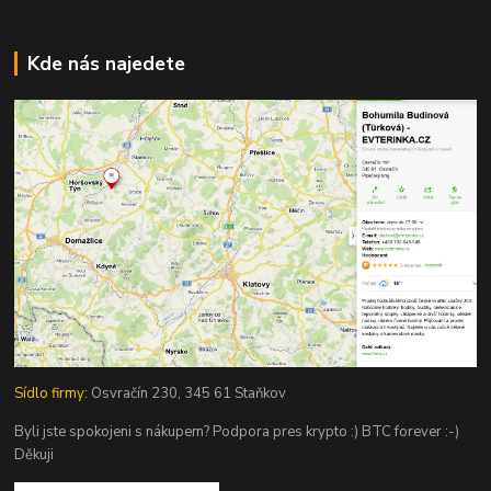
Kde nás najedete
Sídlo firmy:
Osvračín 230, 345 61 Staňkov
Byli jste spokojeni s nákupem? Podpora pres krypto :) BTC forever :-)
Děkuji