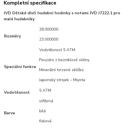
Kompletní specifikace
JVD Dětské dívčí hudební hodinky s notami JVD J7222.1 pro
malé hudebníky
28.000000
Rozměry
23.000000
Vodotěsnost 5 ATM
Pouzdro z bezniklové slitiny
Speciální funkce
Minerální tvrzené sklíčko
Japonský strojek – Miyota
5 ATM
Vodotěsnost
stříbrná
bílá
Barva
fialová