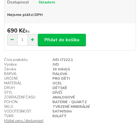
Dostupnost
Skladem
Nejsme plátci DPH
690 Kč
/
ks
Přidat do košíku
Číslo produktu:
JVD J7222.1
Výrobce:
JVD
Záruka:
24 měsíců
BARVA:
FIALOVÁ
URČENÍ:
PRO DĚTI
MATERIÁL:
OCEL
DRUH:
DĚTSKÉ
STYL:
DÍVČÍ
ZOBRAZENÍ ČASU:
ANALOGOVÉ
POHON:
BATERIE - QUARTZ
SKLO:
TVRZENÉ MINERÁLNÍ
VODOTĚSNOST:
5ATM/50m
TVAR:
KULATÝ
Hlídat cenu / dostupnost