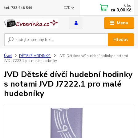
0
ks
CZK
tel. 733 648 549
za
0,00 Kč
Menu
Hledat
Úvod
DĚTSKÉ HODINKY
JVD Dětské dívčí hudební hodinky s notami
JVD J7222.1 pro malé hudebníky
JVD Dětské dívčí hudební hodinky
s notami JVD J7222.1 pro malé
hudebníky