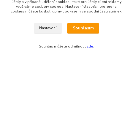
účely a v případě udělení souhlasu také pro účely cílení reklamy
Odesíláme přes:
využíváme soubory cookies. Nastavení vlastních preferencí
cookies můžete kdykoli upravit odkazem ve spodní části stránek.
Souhlasím
Nastavení
Souhlas můžete odmítnout
zde
.
Zákaznická podpora eshopu EVTERINKA.CZ
Bohunka Budínová
tel. 733 648 549
(Po-Pá - 9:00-17:00hod, So 8:00-12:00hod)
obchod@evterinka.cz