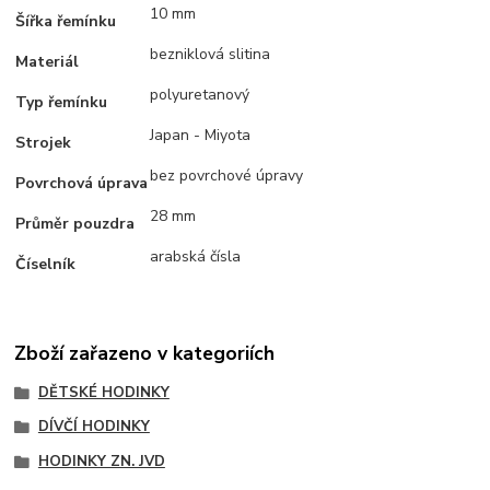
10 mm
Šířka řemínku
bezniklová slitina
Materiál
polyuretanový
Typ řemínku
Japan - Miyota
Strojek
bez povrchové úpravy
Povrchová úprava
28 mm
Průměr pouzdra
arabská čísla
Číselník
Zboží zařazeno v kategoriích
DĚTSKÉ HODINKY
DÍVČÍ HODINKY
HODINKY ZN. JVD