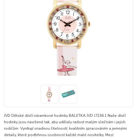
JVD Dětské dívčí náramkové hodinky BALETKA JVD J7236.1 Naše dívčí
hodinky jsou navržené tak, aby udělaly radost malým slečnám i jejich
rodičům. Vyníkají snadnou čitelností, kvalitním zpracováním a jemnými
detaily, které podtrhnou osobnost každé malé nositelky. Mezi