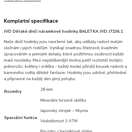
Hlídat cenu / dostupnost
Kompletní specifikace
JVD Dětské dívčí náramkové hodinky BALETKA JVD J7236.1
Naše dívčí hodinky jsou navržené tak, aby udělaly radost malým
slečnám i jejich rodičům. Vyníkají snadnou čitelností, kvalitním
zpracováním a jemnými detaily, které podtrhnou osobnost každé
malé nositelky. Mezi nejoblíbenější motivy patří roztomilí motýlci,
jednorožci, květiny i srdíčka - každý model přináší kousek radosti a
barevného světa dětské fantazie. Hodinky jsou odolné, přehledné
a připravné na každý den plný pohybu.
28 mm
Rozměry
Minerální tvrzené sklíčko
Japonský strojek – Miyota
Speciální funkce
Vodotěsnost 3 ATM
Pouzdro z bezniklové slitiny