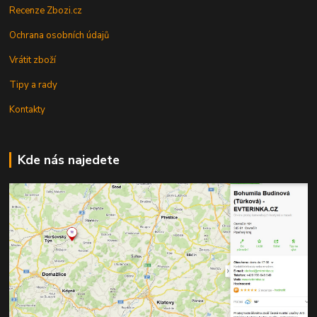
Recenze Zbozi.cz
Ochrana osobních údajů
Vrátit zboží
Tipy a rady
Kontakty
Kde nás najedete