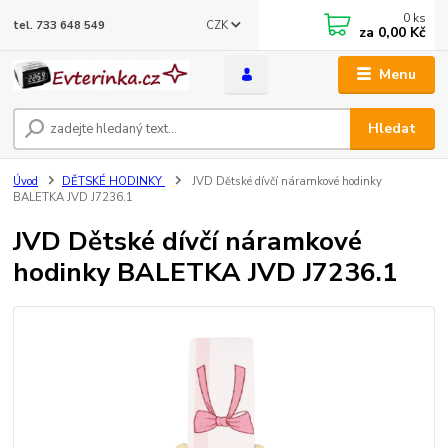
0
ks
CZK
tel. 733 648 549
za
0,00 Kč
Menu
Hledat
Úvod
DĚTSKÉ HODINKY
JVD Dětské dívčí náramkové hodinky
BALETKA JVD J7236.1
JVD Dětské dívčí náramkové
hodinky BALETKA JVD J7236.1