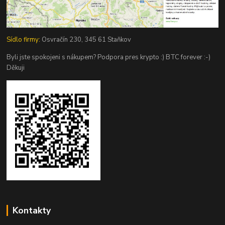
Sídlo firmy:
Osvračín 230, 345 61 Staňkov
Byli jste spokojeni s nákupem? Podpora pres krypto :) BTC forever :-)
Děkuji
Kontakty