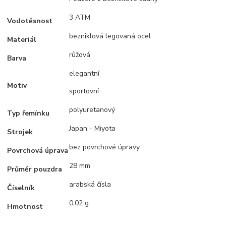
3 ATM
Vodotěsnost
bezniklová legovaná ocel
Materiál
růžová
Barva
elegantní
Motiv
sportovní
polyuretanový
Typ řemínku
Japan - Miyota
Strojek
bez povrchové úpravy
Povrchová úprava
28 mm
Průměr pouzdra
arabská čísla
Číselník
0,02 g
Hmotnost