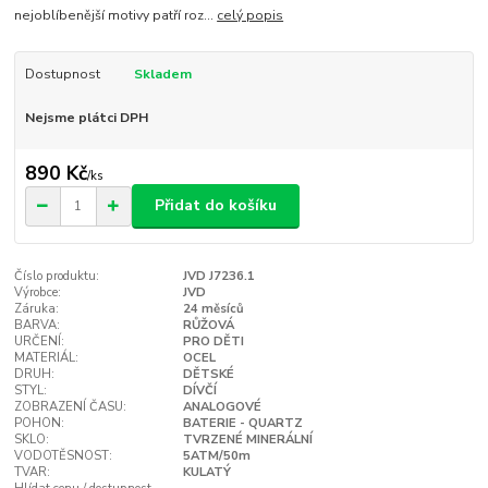
nejoblíbenější motivy patří roz...
celý popis
Dostupnost
Skladem
Nejsme plátci DPH
890 Kč
/
ks
Přidat do košíku
Číslo produktu:
JVD J7236.1
Výrobce:
JVD
Záruka:
24 měsíců
BARVA:
RŮŽOVÁ
URČENÍ:
PRO DĚTI
MATERIÁL:
OCEL
DRUH:
DĚTSKÉ
STYL:
DÍVČÍ
ZOBRAZENÍ ČASU:
ANALOGOVÉ
POHON:
BATERIE - QUARTZ
SKLO:
TVRZENÉ MINERÁLNÍ
VODOTĚSNOST:
5ATM/50m
TVAR:
KULATÝ