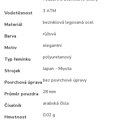
3 ATM
Vodotěsnost
bezniklová legovaná ocel
Materiál
růžová
Barva
elegantní
Motiv
polyuretanový
Typ řemínku
Japan - Miyota
Strojek
bez povrchové úpravy
Povrchová úprava
28 mm
Průměr pouzdra
arabská čísla
Číselník
0,02 g
Hmotnost