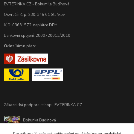
EVTERINKA.CZ - Bohumila Budínová
Osvračín č. p. 230, 345 61 Staňkov
IČO: 03681572, neplátce DPH
Bankovní spojení: 2800720013/2010
Odesíláme přes:
Zákaznická podpora eshopu EVTERINKA.CZ
Bohunka Budínová
tel. 733 648 549
(Po-Pá - 9:00-17:00hod, So 8:00-12:00hod)
Pro základní funkčnost, zpříjemnění používání webu, analytické