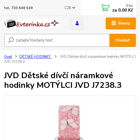
0
ks
CZK
tel. 733 648 549
za
0,00 Kč
Menu
Hledat
Úvod
DĚTSKÉ HODINKY
JVD Dětské dívčí náramkové hodinky MOTÝLCI
JVD J7238.3
JVD Dětské dívčí náramkové
hodinky MOTÝLCI JVD J7238.3