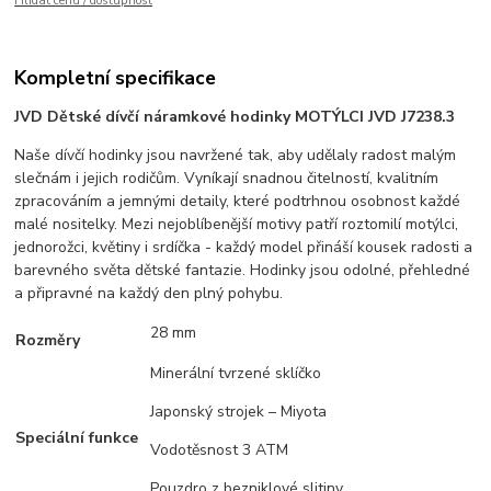
Hlídat cenu / dostupnost
Kompletní specifikace
JVD Dětské dívčí náramkové hodinky MOTÝLCI JVD J7238.3
Naše dívčí hodinky jsou navržené tak, aby udělaly radost malým
slečnám i jejich rodičům. Vyníkají snadnou čitelností, kvalitním
zpracováním a jemnými detaily, které podtrhnou osobnost každé
malé nositelky. Mezi nejoblíbenější motivy patří roztomilí motýlci,
jednorožci, květiny i srdíčka - každý model přináší kousek radosti a
barevného světa dětské fantazie. Hodinky jsou odolné, přehledné
a připravné na každý den plný pohybu.
28 mm
Rozměry
Minerální tvrzené sklíčko
Japonský strojek – Miyota
Speciální funkce
Vodotěsnost 3 ATM
Pouzdro z bezniklové slitiny