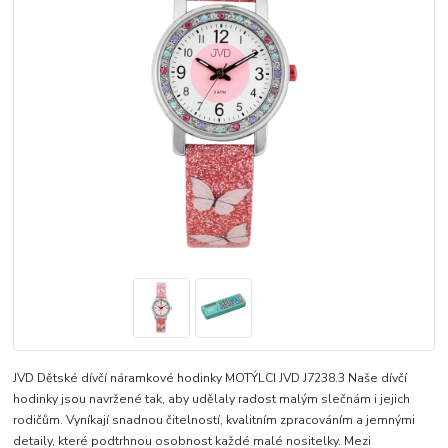
JVD Dětské dívčí náramkové hodinky MOTÝLCI JVD J7238.3 Naše dívčí
hodinky jsou navržené tak, aby udělaly radost malým slečnám i jejich
rodičům. Vyníkají snadnou čitelností, kvalitním zpracováním a jemnými
detaily, které podtrhnou osobnost každé malé nositelky. Mezi