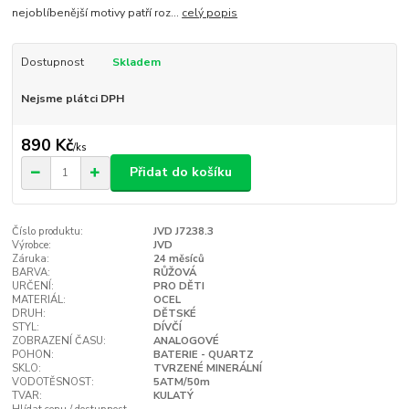
nejoblíbenější motivy patří roz...
celý popis
Dostupnost
Skladem
Nejsme plátci DPH
890 Kč
/
ks
Přidat do košíku
Číslo produktu:
JVD J7238.3
Výrobce:
JVD
Záruka:
24 měsíců
BARVA:
RŮŽOVÁ
URČENÍ:
PRO DĚTI
MATERIÁL:
OCEL
DRUH:
DĚTSKÉ
STYL:
DÍVČÍ
ZOBRAZENÍ ČASU:
ANALOGOVÉ
POHON:
BATERIE - QUARTZ
SKLO:
TVRZENÉ MINERÁLNÍ
VODOTĚSNOST:
5ATM/50m
TVAR:
KULATÝ