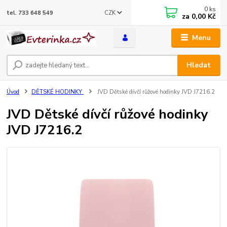
0
ks
CZK
tel. 733 648 549
za
0,00 Kč
Menu
Hledat
Úvod
DĚTSKÉ HODINKY
JVD Dětské dívčí růžové hodinky JVD J7216.2
JVD Dětské dívčí růžové hodinky
JVD J7216.2