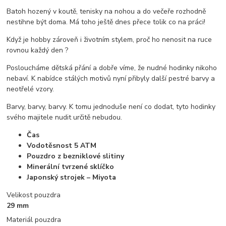
Batoh hozený v koutě, tenisky na nohou a do večeře rozhodně
nestihne být doma. Má toho ještě dnes přece tolik co na práci!
Když je hobby zároveň i životním stylem, proč ho nenosit na ruce
rovnou každý den ?
Posloucháme dětská přání a dobře víme, že nudné hodinky nikoho
nebaví. K nabídce stálých motivů nyní přibyly další pestré barvy a
neotřelé vzory.
Barvy, barvy, barvy. K tomu jednoduše není co dodat, tyto hodinky
svého majitele nudit určitě nebudou.
Čas
Vodotěsnost 5 ATM
Pouzdro z bezniklové slitiny
Minerální tvrzené sklíčko
Japonský strojek – Miyota
Velikost pouzdra
29 mm
Materiál pouzdra