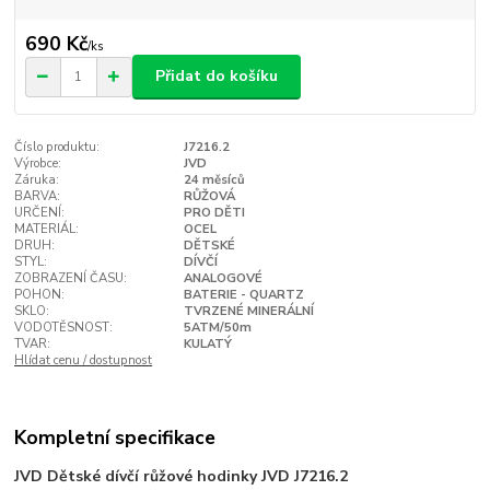
690 Kč
/
ks
Přidat do košíku
Číslo produktu:
J7216.2
Výrobce:
JVD
Záruka:
24 měsíců
BARVA:
RŮŽOVÁ
URČENÍ:
PRO DĚTI
MATERIÁL:
OCEL
DRUH:
DĚTSKÉ
STYL:
DÍVČÍ
ZOBRAZENÍ ČASU:
ANALOGOVÉ
POHON:
BATERIE - QUARTZ
SKLO:
TVRZENÉ MINERÁLNÍ
VODOTĚSNOST:
5ATM/50m
TVAR:
KULATÝ
Hlídat cenu / dostupnost
Kompletní specifikace
JVD Dětské dívčí růžové hodinky JVD J7216.2