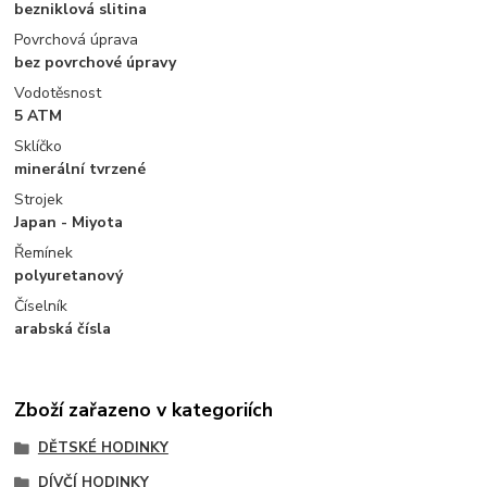
bezniklová slitina
Povrchová úprava
bez povrchové úpravy
Vodotěsnost
5 ATM
Sklíčko
minerální tvrzené
Strojek
Japan - Miyota
Řemínek
polyuretanový
Číselník
arabská čísla
Zboží zařazeno v kategoriích
DĚTSKÉ HODINKY
DÍVČÍ HODINKY