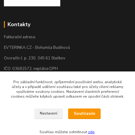
Kontakty
Fakturační adresa:
EVTERINKA.CZ - Bohumila Budínová
Osvračín č. p. 230, 345 61 Staňkov
IČO: 03681572, neplátce DPH
Bankovní spojení: 2800720013/2010
Pro základní funkčnost, zpříjemnění používání webu, analytické
účely a v případě udělení souhlasu také pro účely cílení reklamy
Odesíláme přes:
využíváme soubory cookies. Nastavení vlastních preferencí
cookies můžete kdykoli upravit odkazem ve spodní části stránek.
Souhlasím
Nastavení
Souhlas můžete odmítnout
zde
.