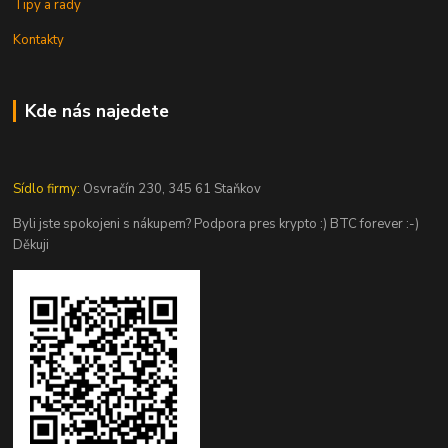
Tipy a rady
Kontakty
Kde nás najedete
Sídlo firmy:
Osvračín 230, 345 61 Staňkov
Byli jste spokojeni s nákupem? Podpora pres krypto :) BTC forever :-)
Děkuji