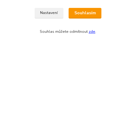
Souhlasím
Nastavení
Souhlas můžete odmítnout
zde
.
Zákaznická podpora eshopu EVTERINKA.CZ
Bohunka Budínová
tel. 733 648 549
(Po-Pá - 9:00-17:00hod, So 8:00-12:00hod)
obchod@evterinka.cz
Vytvořeno na
Eshop-rychle.cz