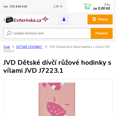
0
ks
CZK
tel. 733 648 549
za
0,00 Kč
Menu
Hledat
Úvod
DĚTSKÉ HODINKY
JVD Dětské dívčí růžové hodinky s vílami JVD
J7223.1
JVD Dětské dívčí růžové hodinky s
vílami JVD J7223.1