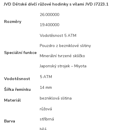
JVD Dětské dívčí růžové hodinky s vílami JVD J7223.1
26.000000
Rozměry
19.400000
Vodotěsnost 5 ATM
Pouzdro z bezniklové slitiny
Speciální funkce
Minerální tvrzené sklíčko
Japonský strojek – Miyota
5 ATM
Vodotěsnost
14 mm
Šířka řemínku
bezniklová slitina
Materiál
růžová
stříbrná
Barva
bílá