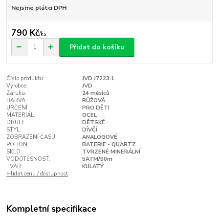
Nejsme plátci DPH
790 Kč
/
ks
Přidat do košíku
Číslo produktu:
JVD J7223.1
Výrobce:
JVD
Záruka:
24 měsíců
BARVA:
RŮŽOVÁ
URČENÍ:
PRO DĚTI
MATERIÁL:
OCEL
DRUH:
DĚTSKÉ
STYL:
DÍVČÍ
ZOBRAZENÍ ČASU:
ANALOGOVÉ
POHON:
BATERIE - QUARTZ
SKLO:
TVRZENÉ MINERÁLNÍ
VODOTĚSNOST:
5ATM/50m
TVAR:
KULATÝ
Hlídat cenu / dostupnost
Kompletní specifikace