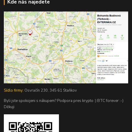
Kde nás najedete
Sídlo firmy:
Osvračín 230, 345 61 Staňkov
Byli jste spokojeni s nákupem? Podpora pres krypto :) BTC forever :-)
Děkuji