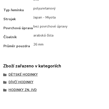
polyuretanový
Typ řemínku
Japan - Miyota
Strojek
bez povrchové úpravy
Povrchová úprava
arabská čísla
Číselník
26 mm
Průměr pouzdra
Zboží zařazeno v kategoriích
DĚTSKÉ HODINKY
DÍVČÍ HODINKY
HODINKY ZN. JVD