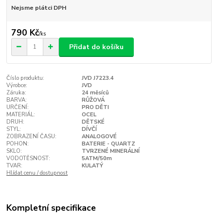
Nejsme plátci DPH
790 Kč
/
ks
Přidat do košíku
Číslo produktu:
JVD J7223.4
Výrobce:
JVD
Záruka:
24 měsíců
BARVA:
RŮŽOVÁ
URČENÍ:
PRO DĚTI
MATERIÁL:
OCEL
DRUH:
DĚTSKÉ
STYL:
DÍVČÍ
ZOBRAZENÍ ČASU:
ANALOGOVÉ
POHON:
BATERIE - QUARTZ
SKLO:
TVRZENÉ MINERÁLNÍ
VODOTĚSNOST:
5ATM/50m
TVAR:
KULATÝ
Hlídat cenu / dostupnost
Kompletní specifikace