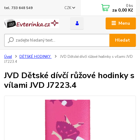
0
ks
CZK
tel. 733 648 549
za
0,00 Kč
Menu
Hledat
Úvod
DĚTSKÉ HODINKY
JVD Dětské dívčí růžové hodinky s vílami JVD
J7223.4
JVD Dětské dívčí růžové hodinky s
vílami JVD J7223.4