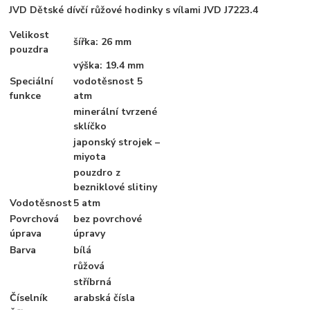
JVD Dětské dívčí růžové hodinky s vílami JVD J7223.4
Velikost
šířka: 26 mm
pouzdra
výška: 19.4 mm
Speciální
vodotěsnost 5
funkce
atm
minerální tvrzené
sklíčko
japonský strojek –
miyota
pouzdro z
bezniklové slitiny
Vodotěsnost
5 atm
Povrchová
bez povrchové
úprava
úpravy
Barva
bílá
růžová
stříbrná
Číselník
arabská čísla