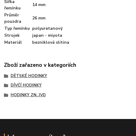
Šířka
14 mm
řemínku
Průměr
26 mm
pouzdra
Typ řemínku
polyuretanový
Strojek
japan - miyota
Materiál
bezniklová slitina
Zboží zařazeno v kategoriích
DĚTSKÉ HODINKY
DÍVČÍ HODINKY
HODINKY ZN. JVD