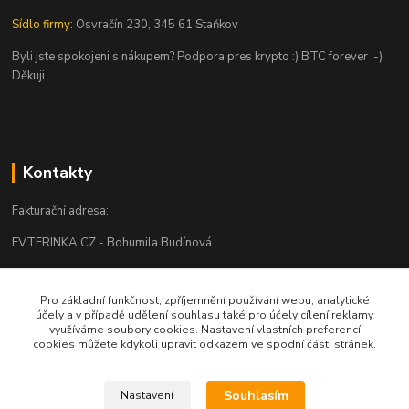
Sídlo firmy:
Osvračín 230, 345 61 Staňkov
Byli jste spokojeni s nákupem? Podpora pres krypto :) BTC forever :-)
Děkuji
Kontakty
Fakturační adresa:
EVTERINKA.CZ - Bohumila Budínová
Osvračín č. p. 230, 345 61 Staňkov
Pro základní funkčnost, zpříjemnění používání webu, analytické
IČO: 03681572, neplátce DPH
účely a v případě udělení souhlasu také pro účely cílení reklamy
využíváme soubory cookies. Nastavení vlastních preferencí
Bankovní spojení: 2800720013/2010
cookies můžete kdykoli upravit odkazem ve spodní části stránek.
Odesíláme přes:
Souhlasím
Nastavení