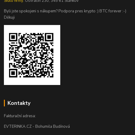
Sídlo firmy:
Osvračín 230, 345 61 Staňkov
Byli jste spokojeni s nákupem? Podpora pres krypto :) BTC forever :-)
Děkuji
Kontakty
Fakturační adresa:
EVTERINKA.CZ - Bohumila Budínová