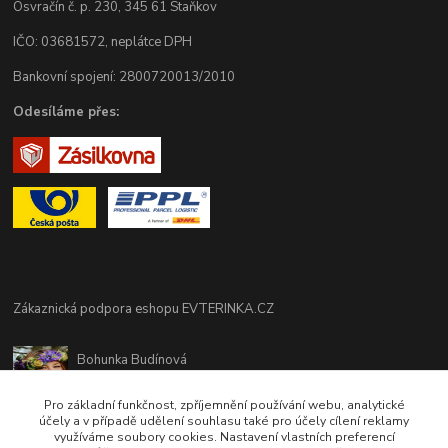
Osvračín č. p. 230, 345 61 Staňkov
IČO: 03681572, neplátce DPH
Bankovní spojení: 2800720013/2010
Odesíláme přes:
Zákaznická podpora eshopu EVTERINKA.CZ
Bohunka Budínová
tel. 733 648 549
(Po-Pá - 9:00-17:00hod, So 8:00-12:00hod)
Pro základní funkčnost, zpříjemnění používání webu, analytické
účely a v případě udělení souhlasu také pro účely cílení reklamy
využíváme soubory cookies. Nastavení vlastních preferencí
obchod@evterinka.cz