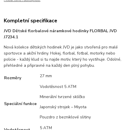
Hlídat cenu / dostupnost
Kompletní specifikace
JVD Dětské florbalové náramkové hodinky FLORBAL JVD
J7234.1
Nová kolekce dětských hodinek JVD je jako stvořená pro malé
sportovce a akční hrdiny. Hokej, florbal, fotbal, motorky nebo
policie - každý klud si tu najde motiv, který ho vystihuje. Odolné,
přehledné a připravné na každý den plný pohybu.
27 mm
Rozměry
Vodotěsnost 5 ATM
Minerální tvrzené sklíčko
Speciální funkce
Japonský strojek – Miyota
Pouzdro z bezniklové slitiny
5 ATM
Vodotěsnost