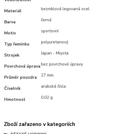
bezniklová legovaná ocel
Materiál
černá
Barva
sportovní
Motiv
polyuretanový
Typ řemínku
Japan - Miyota
Strojek
bez povrchové úpravy
Povrchová úprava
27 mm
Průměr pouzdra
arabská čísla
Číselník
0,02 g
Hmotnost
Zboží zařazeno v kategoriích