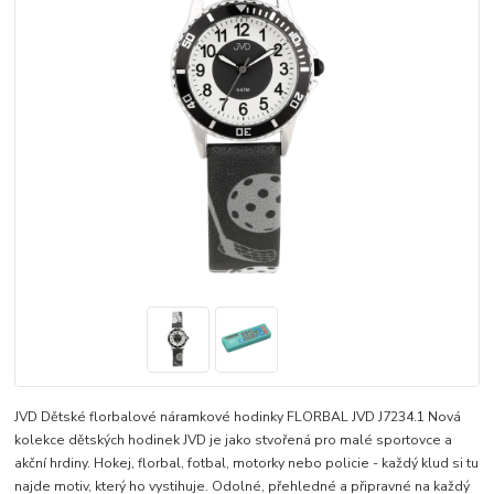
JVD Dětské florbalové náramkové hodinky FLORBAL JVD J7234.1 Nová
kolekce dětských hodinek JVD je jako stvořená pro malé sportovce a
akční hrdiny. Hokej, florbal, fotbal, motorky nebo policie - každý klud si tu
najde motiv, který ho vystihuje. Odolné, přehledné a připravné na každý