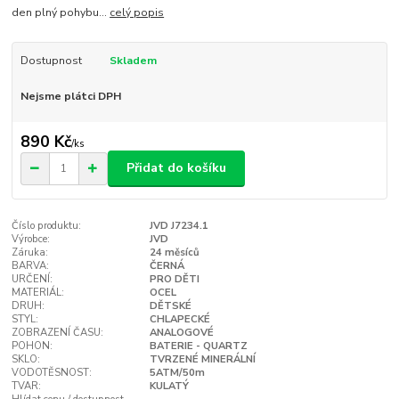
den plný pohybu...
celý popis
Dostupnost
Skladem
Nejsme plátci DPH
890 Kč
/
ks
Přidat do košíku
Číslo produktu:
JVD J7234.1
Výrobce:
JVD
Záruka:
24 měsíců
BARVA:
ČERNÁ
URČENÍ:
PRO DĚTI
MATERIÁL:
OCEL
DRUH:
DĚTSKÉ
STYL:
CHLAPECKÉ
ZOBRAZENÍ ČASU:
ANALOGOVÉ
POHON:
BATERIE - QUARTZ
SKLO:
TVRZENÉ MINERÁLNÍ
VODOTĚSNOST:
5ATM/50m
TVAR:
KULATÝ