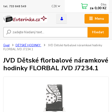
0
ks
CZK
tel. 733 648 549
za
0,00 Kč
Menu
Hledat
Úvod
DĚTSKÉ HODINKY
JVD Dětské florbalové náramkové hodinky
FLORBAL JVD J7234.1
JVD Dětské florbalové náramkové
hodinky FLORBAL JVD J7234.1