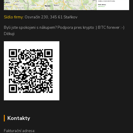
Sídlo firmy:
Osvračín 230, 345 61 Staňkov
Byli jste spokojeni s nákupem? Podpora pres krypto :) BTC forever :-)
Děkuji
Kontakty
Fakturační adresa: