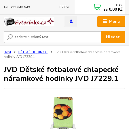
0
ks
CZK
tel. 733 648 549
za
0,00 Kč
Menu
Hledat
Úvod
DĚTSKÉ HODINKY
JVD Dětské fotbalové chlapecké náramkové
hodinky JVD J7229.1
JVD Dětské fotbalové chlapecké
náramkové hodinky JVD J7229.1