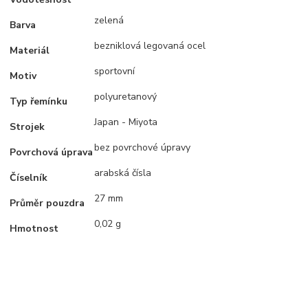
zelená
Barva
bezniklová legovaná ocel
Materiál
sportovní
Motiv
polyuretanový
Typ řemínku
Japan - Miyota
Strojek
bez povrchové úpravy
Povrchová úprava
arabská čísla
Číselník
27 mm
Průměr pouzdra
0,02 g
Hmotnost