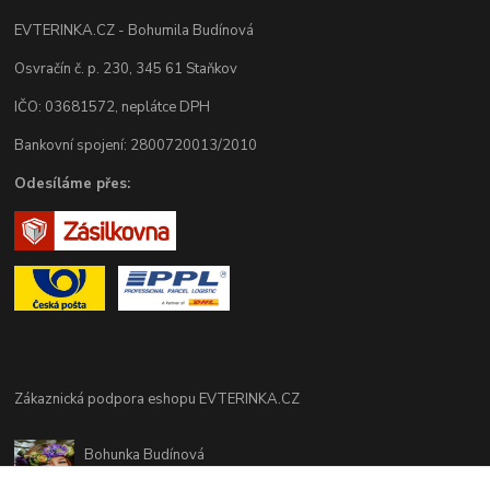
EVTERINKA.CZ - Bohumila Budínová
Osvračín č. p. 230, 345 61 Staňkov
IČO: 03681572, neplátce DPH
Bankovní spojení: 2800720013/2010
Odesíláme přes:
Zákaznická podpora eshopu EVTERINKA.CZ
Bohunka Budínová
tel. 733 648 549