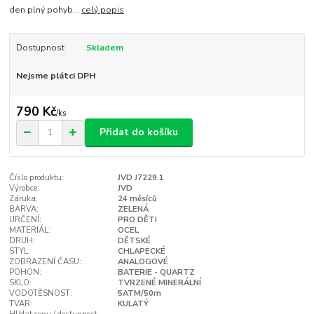
den plný pohyb...
celý popis
Dostupnost
Skladem
Nejsme plátci DPH
790 Kč
/
ks
Přidat do košíku
Číslo produktu:
JVD J7229.1
Výrobce:
JVD
Záruka:
24 měsíců
BARVA:
ZELENÁ
URČENÍ:
PRO DĚTI
MATERIÁL:
OCEL
DRUH:
DĚTSKÉ
STYL:
CHLAPECKÉ
ZOBRAZENÍ ČASU:
ANALOGOVÉ
POHON:
BATERIE - QUARTZ
SKLO:
TVRZENÉ MINERÁLNÍ
VODOTĚSNOST:
5ATM/50m
TVAR:
KULATÝ