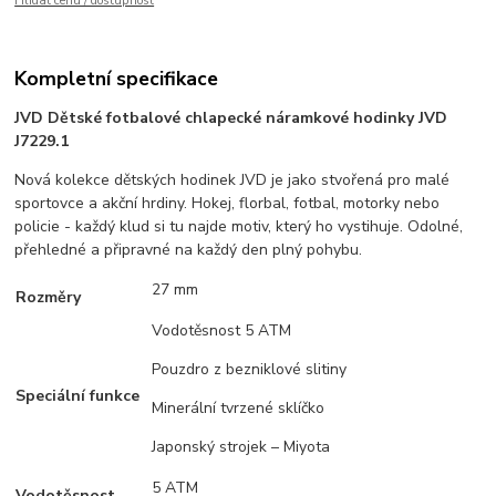
Hlídat cenu / dostupnost
Kompletní specifikace
JVD Dětské fotbalové chlapecké náramkové hodinky JVD
J7229.1
Nová kolekce dětských hodinek JVD je jako stvořená pro malé
sportovce a akční hrdiny. Hokej, florbal, fotbal, motorky nebo
policie - každý klud si tu najde motiv, který ho vystihuje. Odolné,
přehledné a připravné na každý den plný pohybu.
27 mm
Rozměry
Vodotěsnost 5 ATM
Pouzdro z bezniklové slitiny
Speciální funkce
Minerální tvrzené sklíčko
Japonský strojek – Miyota
5 ATM
Vodotěsnost