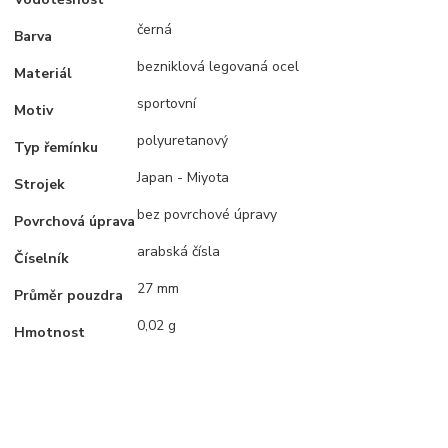
černá
Barva
bezniklová legovaná ocel
Materiál
sportovní
Motiv
polyuretanový
Typ řemínku
Japan - Miyota
Strojek
bez povrchové úpravy
Povrchová úprava
arabská čísla
Číselník
27 mm
Průměr pouzdra
0,02 g
Hmotnost