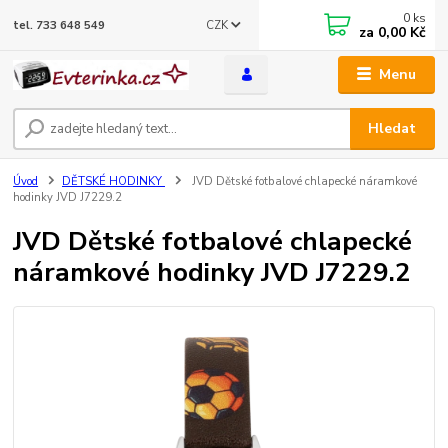
0
ks
CZK
tel. 733 648 549
za
0,00 Kč
Menu
Hledat
Úvod
DĚTSKÉ HODINKY
JVD Dětské fotbalové chlapecké náramkové
hodinky JVD J7229.2
JVD Dětské fotbalové chlapecké
náramkové hodinky JVD J7229.2