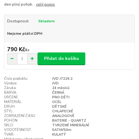
den plný pohyb...
celý popis
Dostupnost
Skladem
Nejsme plátci DPH
790 Kč
/
ks
Přidat do košíku
Číslo produktu:
JVD J7229.2
Výrobce:
JVD
Záruka:
24 měsíců
BARVA:
ČERNÁ
URČENÍ:
PRO DĚTI
MATERIÁL:
OCEL
DRUH:
DĚTSKÉ
STYL:
CHLAPECKÉ
ZOBRAZENÍ ČASU:
ANALOGOVÉ
POHON:
BATERIE - QUARTZ
SKLO:
TVRZENÉ MINERÁLNÍ
VODOTĚSNOST:
5ATM/50m
TVAR:
KULATÝ