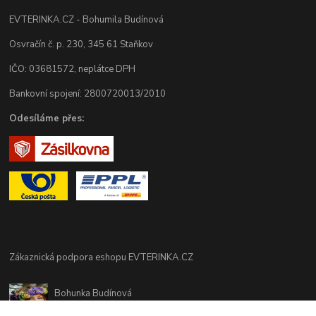
EVTERINKA.CZ - Bohumila Budínová
Osvračín č. p. 230, 345 61 Staňkov
IČO: 03681572, neplátce DPH
Bankovní spojení: 2800720013/2010
Odesíláme přes:
Zákaznická podpora eshopu EVTERINKA.CZ
Bohunka Budínová
tel. 733 648 549