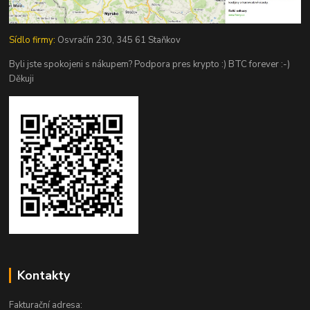
Sídlo firmy:
Osvračín 230, 345 61 Staňkov
Byli jste spokojeni s nákupem? Podpora pres krypto :) BTC forever :-)
Děkuji
Kontakty
Fakturační adresa: