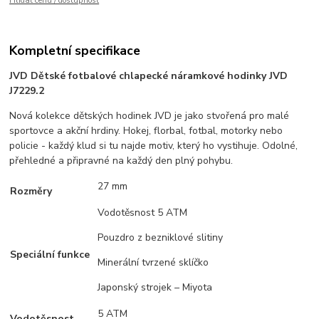
Hlídat cenu / dostupnost
Kompletní specifikace
JVD Dětské fotbalové chlapecké náramkové hodinky JVD
J7229.2
Nová kolekce dětských hodinek JVD je jako stvořená pro malé
sportovce a akční hrdiny. Hokej, florbal, fotbal, motorky nebo
policie - každý klud si tu najde motiv, který ho vystihuje. Odolné,
přehledné a připravné na každý den plný pohybu.
27 mm
Rozměry
Vodotěsnost 5 ATM
Pouzdro z bezniklové slitiny
Speciální funkce
Minerální tvrzené sklíčko
Japonský strojek – Miyota
5 ATM
Vodotěsnost