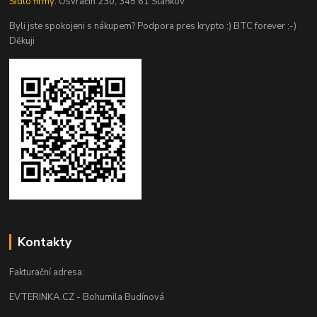
Sídlo firmy:
Osvračín 230, 345 61 Staňkov
Byli jste spokojeni s nákupem? Podpora pres krypto :) BTC forever :-)
Děkuji
Kontakty
Fakturační adresa:
EVTERINKA.CZ - Bohumila Budínová