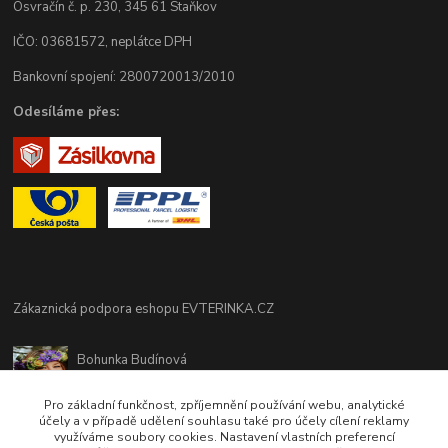
Osvračín č. p. 230, 345 61 Staňkov
IČO: 03681572, neplátce DPH
Bankovní spojení: 2800720013/2010
Odesíláme přes:
Zákaznická podpora eshopu EVTERINKA.CZ
Bohunka Budínová
tel. 733 648 549
(Po-Pá - 9:00-17:00hod, So 8:00-12:00hod)
Pro základní funkčnost, zpříjemnění používání webu, analytické
účely a v případě udělení souhlasu také pro účely cílení reklamy
využíváme soubory cookies. Nastavení vlastních preferencí
obchod@evterinka.cz