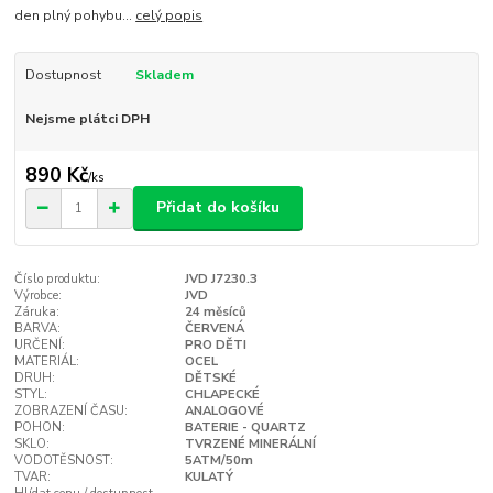
den plný pohybu...
celý popis
Dostupnost
Skladem
Nejsme plátci DPH
890 Kč
/
ks
Přidat do košíku
Číslo produktu:
JVD J7230.3
Výrobce:
JVD
Záruka:
24 měsíců
BARVA:
ČERVENÁ
URČENÍ:
PRO DĚTI
MATERIÁL:
OCEL
DRUH:
DĚTSKÉ
STYL:
CHLAPECKÉ
ZOBRAZENÍ ČASU:
ANALOGOVÉ
POHON:
BATERIE - QUARTZ
SKLO:
TVRZENÉ MINERÁLNÍ
VODOTĚSNOST:
5ATM/50m
TVAR:
KULATÝ