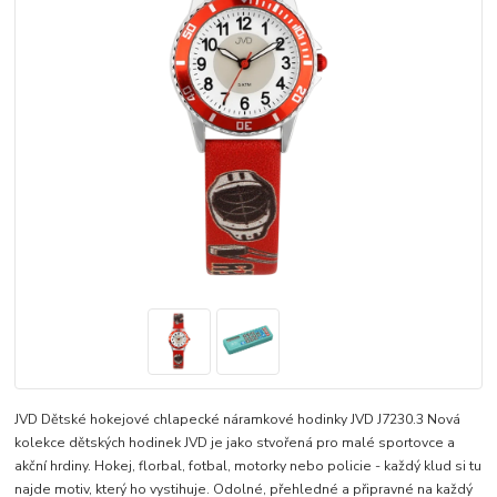
JVD Dětské hokejové chlapecké náramkové hodinky JVD J7230.3 Nová
kolekce dětských hodinek JVD je jako stvořená pro malé sportovce a
akční hrdiny. Hokej, florbal, fotbal, motorky nebo policie - každý klud si tu
najde motiv, který ho vystihuje. Odolné, přehledné a připravné na každý