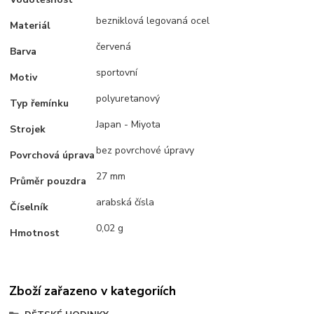
bezniklová legovaná ocel
Materiál
červená
Barva
sportovní
Motiv
polyuretanový
Typ řemínku
Japan - Miyota
Strojek
bez povrchové úpravy
Povrchová úprava
27 mm
Průměr pouzdra
arabská čísla
Číselník
0,02 g
Hmotnost
Zboží zařazeno v kategoriích