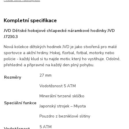
Hlídat cenu / dostupnost
Kompletní specifikace
JVD Dětské hokejové chlapecké náramkové hodinky JVD
J7230.3
Nová kolekce dětských hodinek JVD je jako stvořená pro malé
sportovce a akční hrdiny. Hokej, florbal, fotbal, motorky nebo
policie - každý klud si tu najde motiv, který ho vystihuje. Odolné,
přehledné a připravné na každý den plný pohybu.
27 mm
Rozměry
Vodotěsnost 5 ATM
Minerální tvrzené sklíčko
Speciální funkce
Japonský strojek – Miyota
Pouzdro z bezniklové slitiny
5 ATM
Vodotěsnost