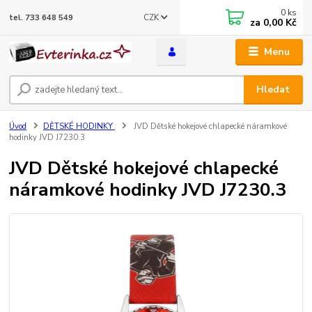
0
ks
CZK
tel. 733 648 549
za
0,00 Kč
Menu
Hledat
Úvod
DĚTSKÉ HODINKY
JVD Dětské hokejové chlapecké náramkové
hodinky JVD J7230.3
JVD Dětské hokejové chlapecké
náramkové hodinky JVD J7230.3