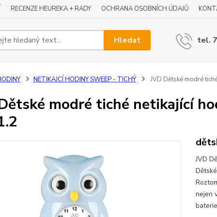
Í
RECENZE HEUREKA + RADY
OCHRANA OSOBNÍCH ÚDAJŮ
KONT
Hledat
tel. 
HODINY
NETIKAJCÍ HODINY SWEEP - TICHÝ
JVD Dětské modré tiché
Dětské modré tiché netikající h
1.2
děts
JVD Dě
Dětské
Roztomi
nejen v
baterie