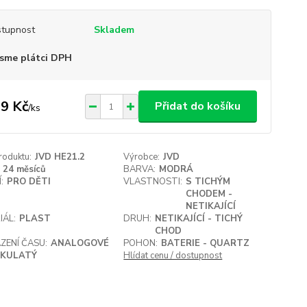
tupnost
Skladem
sme plátci DPH
9 Kč
Přidat do košíku
/
ks
roduktu:
JVD HE21.2
Výrobce:
JVD
24 měsíců
BARVA:
MODRÁ
:
PRO DĚTI
VLASTNOSTI:
S TICHÝM
CHODEM -
NETIKAJÍCÍ
IÁL:
PLAST
DRUH:
NETIKAJÍCÍ - TICHÝ
CHOD
ZENÍ ČASU:
ANALOGOVÉ
POHON:
BATERIE - QUARTZ
KULATÝ
Hlídat cenu / dostupnost