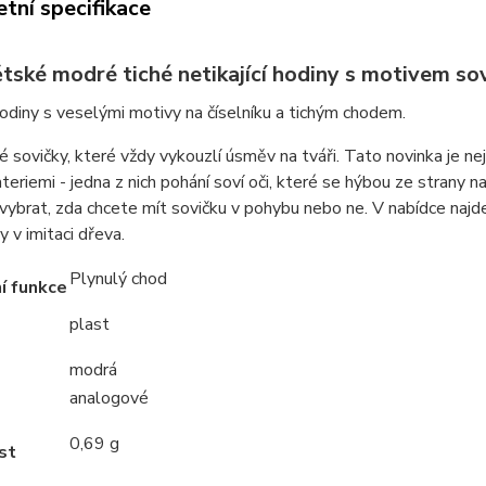
tní specifikace
tské modré tiché netikající hodiny s motivem s
diny s veselými motivy na číselníku a tichým chodem.
 sovičky, které vždy vykouzlí úsměv na tváři. Tato novinka je nej
eriemi - jedna z nich pohání soví oči, které se hýbou ze strany na
vybrat, zda chcete mít sovičku v pohybu nebo ne. V nabídce najdet
 v imitaci dřeva.
Plynulý chod
í funkce
plast
modrá
analogové
0,69 g
st