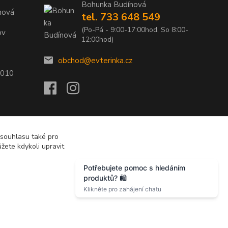
Bohunka Budínová
nová
tel. 733 648 549
(Po-Pá - 9:00-17:00hod, So 8:00-
ov
12:00hod)
obchod@evterinka.cz
2010
 souhlasu také pro
žete kdykoli upravit
Vytvořeno na
Eshop-rychle.cz