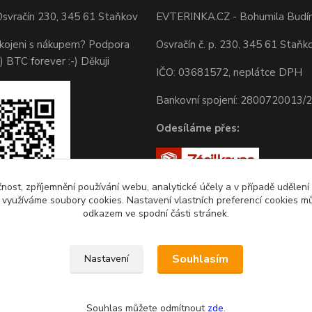
svračín 230, 345 61 Staňkov
EVTERINKA.CZ - Bohumila Budí
okojeni s nákupem? Podpora
Osvračín č. p. 230, 345 61 Staňk
) BTC forever :-) Děkuji
IČO: 03681572, neplátce DPH
Bankovní spojení: 2800720013/
Odesíláme přes:
čnost, zpříjemnění používání webu, analytické účely a v případě udělení
y využíváme soubory cookies. Nastavení vlastních preferencí cookies mů
odkazem ve spodní části stránek.
Souhlasím
Nastavení
Souhlas můžete odmítnout
zde
.