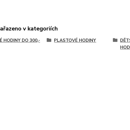
zařazeno v kategoriích
É HODINY DO 300,-
PLASTOVÉ HODINY
DĚT
HOD