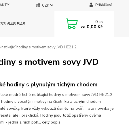
AKTY
Přihlášení
CZK
0
ks
733 648 549
za
0,00 Kč
 netikající hodiny s motivem sovy JVD HE21.2
odiny s motivem sovy JVD
ké hodiny s plynulým tichým chodem
tské modré tiché netikající hodiny s motivem sovy JVD HE21.2
 hodiny s veselými motivy na číselníku a tichým chodem.
lé sovičky, které vždy vykouzlí úsměv na tváři. Tato novinka je
eselá, ale i praktická. Hodiny jsou totiž opatřeny dvěma
mi - jedna z nich poh...
celý popis