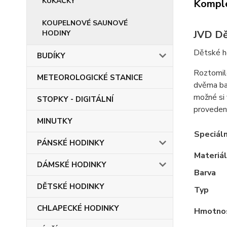
KUKAČKY
Komple
KOUPELNOVÉ SAUNOVÉ
JVD Dě
HODINY
Dětské ho
BUDÍKY
Roztomilé
METEOROLOGICKÉ STANICE
dvěma bat
možné si 
STOPKY - DIGITÁLNÍ
provedeny
MINUTKY
Speciáln
PÁNSKÉ HODINKY
Materiál
DÁMSKÉ HODINKY
Barva
DĚTSKÉ HODINKY
Typ
CHLAPECKÉ HODINKY
Hmotno