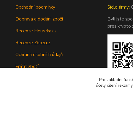
Obchodní podmínky
Sídlo firmy:
O
Doprava a dodání zboží
Byli jste sp
pres krypto :
Recenze Heureka.cz
Recenze Zbozi.cz
Ochrana osobních údajů
Vrátit zboží
Tipy a rady
Pro základní funk
účely cílení reklam
Kontakty