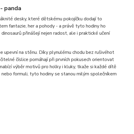
 - panda
nité desky, které dětskému pokojíčku dodají to
tem fantazie, her a pohody - a právě tyto hodiny ho
inosaurů přinášejí nejen radost, ale i praktické učení
e upevní na stěnu. Díky plynulému chodu bez rušivéhot
 čitelné číslice pomáhají při prvních pokusech orientovat
abízí výběr motivů pro holky i kluky, tkaže si každé dítě
ku nebo formuli, tyto hodiny se stanou milým společníkem