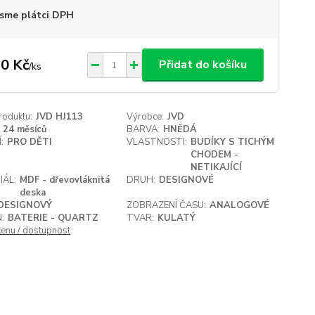
sme plátci DPH
0 Kč
Přidat do košíku
/
ks
roduktu:
JVD HJ113
Výrobce:
JVD
24 měsíců
BARVA:
HNĚDÁ
:
PRO DĚTI
VLASTNOSTI:
BUDÍKY S TICHÝM
CHODEM -
NETIKAJÍCÍ
IÁL:
MDF - dřevovláknitá
DRUH:
DESIGNOVÉ
deska
DESIGNOVÝ
ZOBRAZENÍ ČASU:
ANALOGOVÉ
:
BATERIE - QUARTZ
TVAR:
KULATÝ
cenu / dostupnost