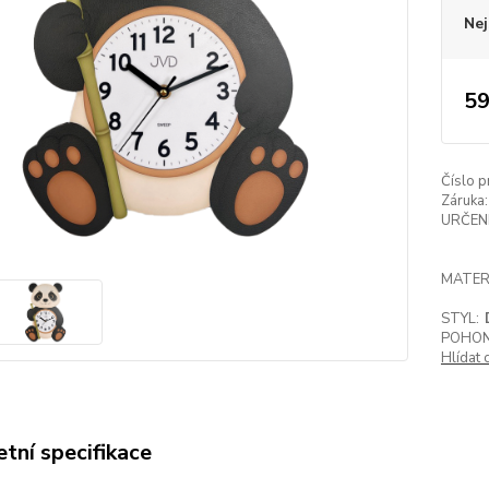
Nej
59
Číslo p
Záruka:
URČENÍ
MATER
STYL:
POHON
Hlídat 
tní specifikace