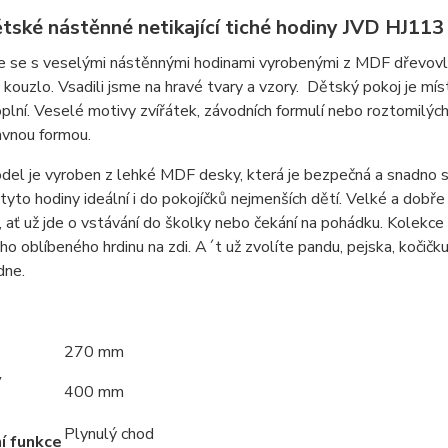
tské nástěnné netikající tiché hodiny JVD HJ113
 se s veselými nástěnnými hodinami vyrobenými z MDF dřevovlák
kouzlo. Vsadili jsme na hravé tvary a vzory. Dětský pokoj je mís
plní. Veselé motivy zvířátek, závodních formulí nebo roztomilých d
avnou formou.
el je vyroben z lehké MDF desky, která je bezpečná a snadno s
u tyto hodiny ideální i do pokojíčků nejmenších dětí. Velké a dobře
, ať už jde o vstávání do školky nebo čekání na pohádku. Kolekce n
ho oblíbeného hrdinu na zdi. A´t už zvolíte pandu, pejska, kočič
dne.
270 mm
y
400 mm
Plynulý chod
í funkce