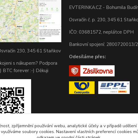
EVTERINKA.CZ - Bohumila Budí
Osvračín č. p. 230, 345 61 Staňk
IČO: 03681572, neplátce DPH
Bankovní spojení: 2800720013/
svračín 230, 345 61 Staňkov
Odesíláme přes:
okojeni s nákupem? Podpora
) BTC forever :-) Děkuji
čnost, zpříjemnění používání webu, analytické účely a v případě udělení
y využíváme soubory cookies. Nastavení vlastních preferencí cookies mů
odkazem ve spodní části stránek.