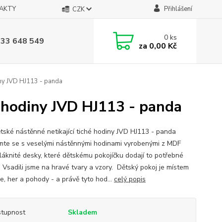
AKTY
Přihlášení
CZK
0
ks
733 648 549
za
0,00 Kč
iny JVD HJ113 - panda
é hodiny JVD HJ113 - panda
tské nástěnné netikající tiché hodiny JVD HJ113 - panda
te se s veselými nástěnnými hodinami vyrobenými z MDF
láknité desky, které dětskému pokojíčku dodají to potřebné
. Vsadili jsme na hravé tvary a vzory. Dětský pokoj je místem
e, her a pohody - a právě tyto hod...
celý popis
tupnost
Skladem