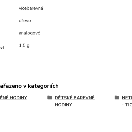
vícebarevná
dřevo
analogové
1,5 g
st
zařazeno v kategoriích
ĚNÉ HODINY
DĚTSKÉ BAREVNÉ
NET
HODINY
- TI