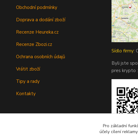
Obchodní podmínky
Doprava a dodání zboží
Recenze Heureka.cz
Recenze Zbozi.cz
Sídlo firmy:
O
Ochrana osobních údajů
Byli jste sp
Vrátit zboží
pres krypto :
Tipy a rady
Kontakty
Pro základní funk
účely cílení reklam