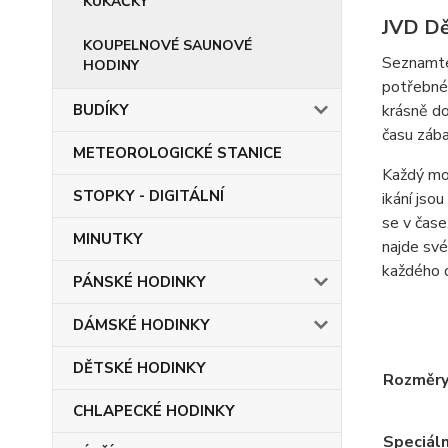
KUKAČKY
JVD Dě
KOUPELNOVÉ SAUNOVÉ
Seznamte
HODINY
potřebné 
krásně do
BUDÍKY
času záb
METEOROLOGICKÉ STANICE
Každý mod
STOPKY - DIGITÁLNÍ
ikání jso
se v čase
MINUTKY
najde své
každého 
PÁNSKÉ HODINKY
DÁMSKÉ HODINKY
DĚTSKÉ HODINKY
Rozměr
CHLAPECKÉ HODINKY
Speciáln