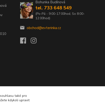
Bohunka Budínová
nová
tel. 733 648 549
(Po-Pá - 9:00-17:00hod, So 8:00-
ov
12:00hod)
obchod@evterinka.cz
2010
 souhlasu také pro
žete kdykoli upravit