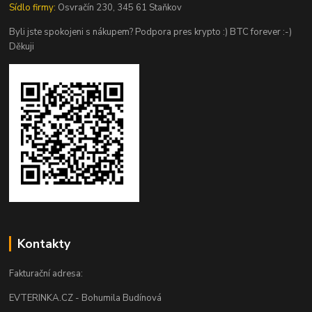
Sídlo firmy:
Osvračín 230, 345 61 Staňkov
Byli jste spokojeni s nákupem? Podpora pres krypto :) BTC forever :-)
Děkuji
Kontakty
Fakturační adresa:
EVTERINKA.CZ - Bohumila Budínová