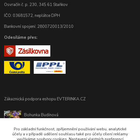
Osvračín č. p. 230, 345 61 Staňkov
IČO: 03681572, neplátce DPH
Bankovní spojení: 2800720013/2010
Odesíláme přes:
Zákaznická podpora eshopu EVTERINKA.CZ
Bohunka Budínová
tel. 733 648 549
(Po-Pá - 9:00-17:00hod, So 8:00-12:00hod)
Pro základní funkčnost, zpříjemnění používání webu, analytické
účely a v případě udělení souhlasu také pro účely cílení reklamy
využíváme soubory cookies. Nastavení vlastních preferencí