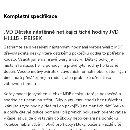
Kompletní specifikace
JVD Dětské nástěnné netikající tiché hodiny JVD
HJ115 - PEJSEK
Seznamte se s veselými nástěnnými hodinami vyrobenými z MDF
dřevovláknité desky, které dětskému pokojíčku dodají to potřebné
kouzlo. Vsadili jsme na hravé tvary a vzory. Dětský pokoj je
místem fantazie, her a pohody - a právě tyto hodiny ho krásně
doplní. Veselé motivy zvířátek, závodních formulí nebo roztomilých
dinosaurů přinášejí nejen radost, ale i praktické učení času
zábavnou formou.
Každý model je vyroben z lehké MDF desky, která je bezpečná a
snadno se upevní na stěnu. Díky plynulému chodu bez rušivéhot
ikání jsou tyto hodiny ideální i do pokojíčků nejmenších dětí. Velké
a dobře čitelné číslice pomáhají při prvních pokusech orientovat se
v čase, ať už jde o vstávání do školky nebo čekání na pohádku.
Kolekce nabízí výběr motivů pro holky i kluky, tkaže si každé dítě