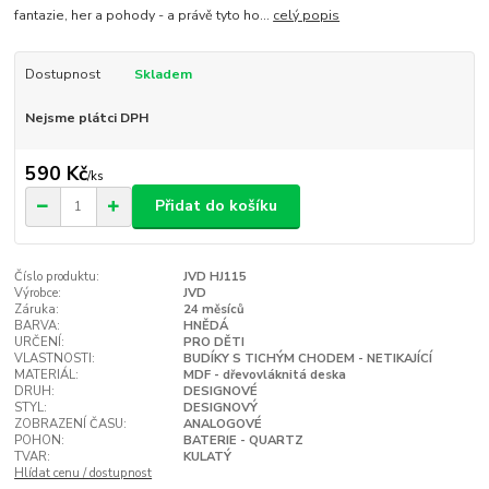
fantazie, her a pohody - a právě tyto ho...
celý popis
Dostupnost
Skladem
Nejsme plátci DPH
590 Kč
/
ks
Přidat do košíku
Číslo produktu:
JVD HJ115
Výrobce:
JVD
Záruka:
24 měsíců
BARVA:
HNĚDÁ
URČENÍ:
PRO DĚTI
VLASTNOSTI:
BUDÍKY S TICHÝM CHODEM - NETIKAJÍCÍ
MATERIÁL:
MDF - dřevovláknitá deska
DRUH:
DESIGNOVÉ
STYL:
DESIGNOVÝ
ZOBRAZENÍ ČASU:
ANALOGOVÉ
POHON:
BATERIE - QUARTZ
TVAR:
KULATÝ
Hlídat cenu / dostupnost