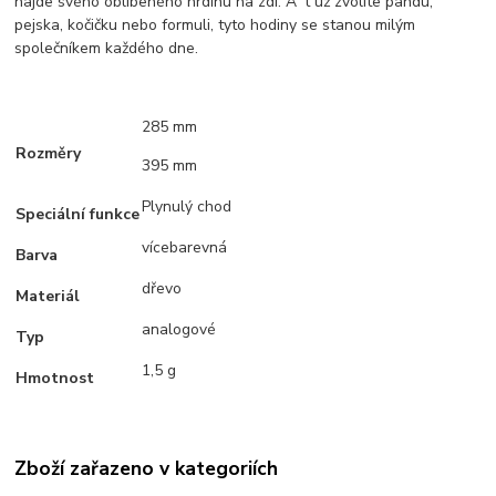
najde svého oblíbeného hrdinu na zdi. A´t už zvolíte pandu,
pejska, kočičku nebo formuli, tyto hodiny se stanou milým
společníkem každého dne.
285 mm
Rozměry
395 mm
Plynulý chod
Speciální funkce
vícebarevná
Barva
dřevo
Materiál
analogové
Typ
1,5 g
Hmotnost
Zboží zařazeno v kategoriích