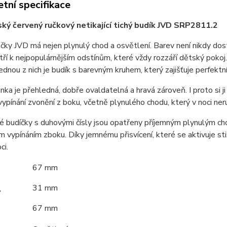
tní specifikace
ký červený ručkový netikající tichý budík JVD SRP2811.2
čky JVD má nejen plynulý chod a osvětlení. Barev není nikdy dos
ří k nejpopulárnějším odstínům, které vždy rozzáří dětský pokoj
Jednou z nich je budík s barevným kruhem, který zajišťuje perfektn
nka je přehledná, dobře ovaldatelná a hravá zároveň. I proto si ji 
í vypínání zvonění z boku, včetně plynulého chodu, který v noci neru
 budíčky s duhovými čísly jsou opatřeny příjemným plynulým ch
m vypínáním zboku. Díky jemnému přisvícení, které se aktivuje sti
ci.
67 mm
31 mm
y
67 mm