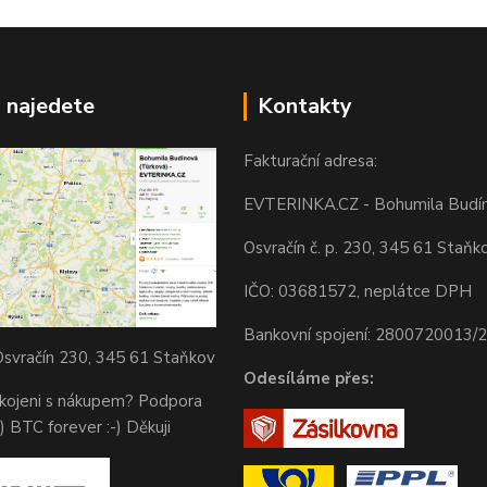
 najedete
Kontakty
Fakturační adresa:
EVTERINKA.CZ - Bohumila Budí
Osvračín č. p. 230, 345 61 Staňk
IČO: 03681572, neplátce DPH
Bankovní spojení: 2800720013/
svračín 230, 345 61 Staňkov
Odesíláme přes:
okojeni s nákupem? Podpora
) BTC forever :-) Děkuji