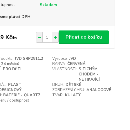
tupnost
Skladem
sme plátci DPH
9 Kč
Přidat do košíku
/
ks
roduktu:
JVD SRP2811.2
Výrobce:
JVD
24 měsíců
BARVA:
ČERVENÁ
:
PRO DĚTI
VLASTNOSTI:
S TICHÝM
CHODEM -
NETIKAJÍCÍ
IÁL:
PLAST
DRUH:
DĚTSKÉ
DESIGNOVÝ
ZOBRAZENÍ ČASU:
ANALOGOVÉ
:
BATERIE - QUARTZ
TVAR:
KULATÝ
cenu / dostupnost