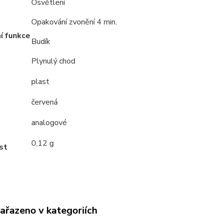
Osvětlení
Opakování zvonění 4 min.
í funkce
Budík
Plynulý chod
plast
červená
analogové
0,12 g
st
zařazeno v kategoriích