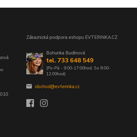
Zákaznická podpora eshopu EVTERINKA.CZ
Bohunka Budínová
nová
tel. 733 648 549
(Po-Pá - 9:00-17:00hod, So 8:00-
ov
12:00hod)
obchod@evterinka.cz
2010