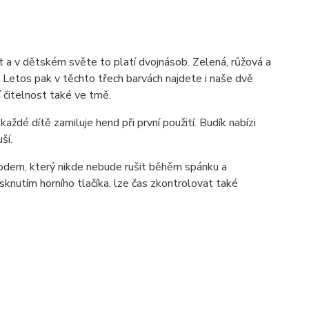
t a v dětském světe to platí dvojnásob. Zelená, růžová a
. Letos pak v těchto třech barvách najdete i naše dvě
í čitelnost také ve tmě.
každé dítě zamiluje hend při první použití. Budík nabízi
ší.
odem, který nikde nebude rušit běhěm spánku a
sknutím horního tlačíka, lze čas zkontrolovat také