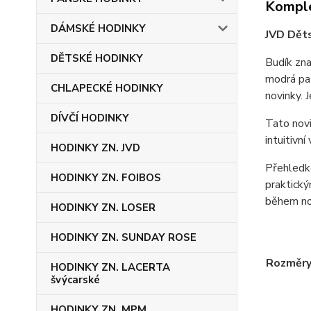
Komple
DÁMSKÉ HODINKY
JVD Děts
DĚTSKÉ HODINKY
Budík zna
modrá pat
CHLAPECKÉ HODINKY
novinky. 
DÍVČÍ HODINKY
Tato novi
intuitivn
HODINKY ZN. JVD
Přehledké
HODINKY ZN. FOIBOS
praktický
během no
HODINKY ZN. LOSER
HODINKY ZN. SUNDAY ROSE
Rozměr
HODINKY ZN. LACERTA
švýcarské
HODINKY ZN. MPM