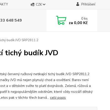
AKTY
Přihlášení
CZK
0
ks
733 648 549
za
0,00 Kč
 tichý budík JVD SRP2811.2
í tichý budík JVD
tský červený ručkový netikající tichý budík JVD SRP2811.2
značky JVD má nejen plynulý chod a osvětlení. Barev není
dost a v dětském světe to platí dvojnásob. Zelená, růžová a
patří k nejpopulárnějším odstínům, které vždy rozzáří dětský
Letos pak v těchto třech barvá...
celý popis