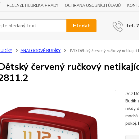
Í
RECENZE HEUREKA + RADY
OCHRANA OSOBNÍCH ÚDAJŮ
KONT
Hledat
tel. 
BUDÍKY
ANALOGOVÉ BUDÍKY
JVD Dětský červený ručkový netikající
Dětský červený ručkový netikajíc
2811.2
JVD Dě
Budík 
nikdy 
modrá 
pokoj. 