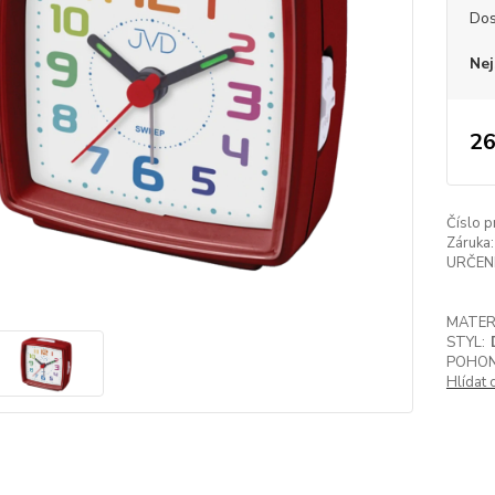
Dos
Nej
26
Číslo p
Záruka:
URČENÍ
MATER
STYL:
POHON
Hlídat 