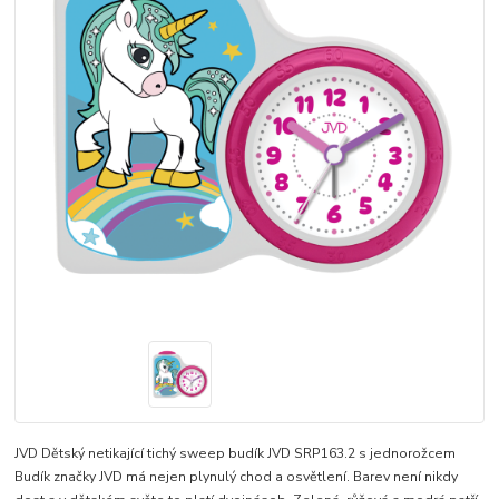
JVD Dětský netikající tichý sweep budík JVD SRP163.2 s jednorožcem
Budík značky JVD má nejen plynulý chod a osvětlení. Barev není nikdy