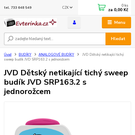
0
ks
CZK
tel. 733 648 549
za
0,00 Kč
Menu
Hledat
Úvod
BUDÍKY
ANALOGOVÉ BUDÍKY
JVD Dětský netikající tichý
sweep budík JVD SRP163.2 s jednorožcem
JVD Dětský netikající tichý sweep
budík JVD SRP163.2 s
jednorožcem