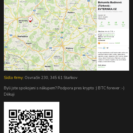
Sídlo firmy:
Osvračín 230, 345 61 Staňkov
Byli jste spokojeni s nákupem? Podpora pres krypto :) BTC forever :-)
Děkuji