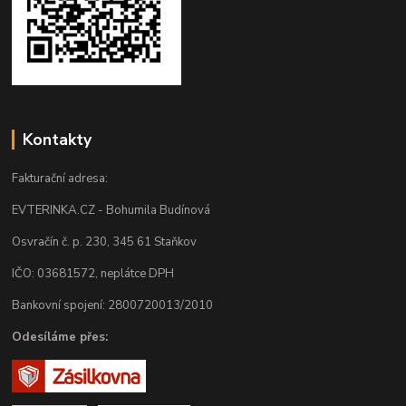
Kontakty
Fakturační adresa:
EVTERINKA.CZ - Bohumila Budínová
Osvračín č. p. 230, 345 61 Staňkov
IČO: 03681572, neplátce DPH
Bankovní spojení: 2800720013/2010
Odesíláme přes: