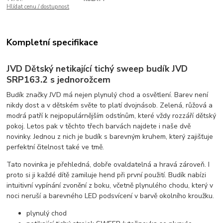
Hlídat cenu / dostupnost
Kompletní specifikace
JVD Dětský netikající tichý sweep budík JVD
SRP163.2 s jednorožcem
Budík značky JVD má nejen plynulý chod a osvětlení. Barev není
nikdy dost a v dětském světe to platí dvojnásob. Zelená, růžová a
modrá patří k nejpopulárnějším odstínům, které vždy rozzáří dětský
pokoj. Letos pak v těchto třech barvách najdete i naše dvě
novinky. Jednou z nich je budík s barevným kruhem, který zajišťuje
perfektní čitelnost také ve tmě.
Tato novinka je přehledná, dobře ovaldatelná a hravá zároveň. I
proto si ji každé dítě zamiluje hend při první použití. Budík nabízi
intuitivní vypínání zvonění z boku, včetně plynulého chodu, který v
noci neruší a barevného LED podsvícení v barvě okolního kroužku.
plynulý chod