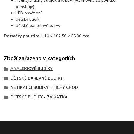
netikající tichý strojek SWEEP (vteřinovka se plynule
pohybuje)
LED osvětlení
dětský budík
dětské pastelové barvy
Rozměry pouzdra:
110 x 102,50 x 66,90 mm
Zboží zařazeno v kategoriích
ANALOGOVÉ BUDÍKY
DĚTSKÉ BAREVNÉ BUDÍKY
NETIKAJÍCÍ BUDÍKY - TICHÝ CHOD
DĚTSKÉ BUDÍKY - ZVÍŘÁTKA