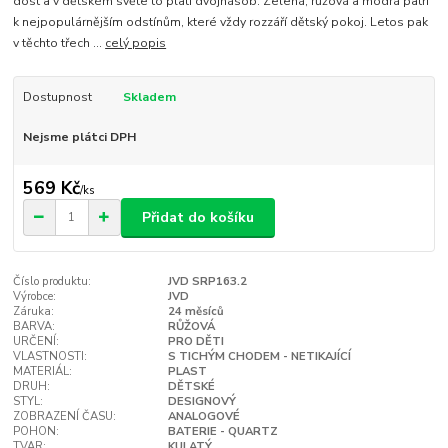
dost a v dětském světe to platí dvojnásob. Zelená, růžová a modrá patří
k nejpopulárnějším odstínům, které vždy rozzáří dětský pokoj. Letos pak
v těchto třech ...
celý popis
Dostupnost
Skladem
Nejsme plátci DPH
569 Kč
/
ks
Přidat do košíku
Číslo produktu:
JVD SRP163.2
Výrobce:
JVD
Záruka:
24 měsíců
BARVA:
RŮŽOVÁ
URČENÍ:
PRO DĚTI
VLASTNOSTI:
S TICHÝM CHODEM - NETIKAJÍCÍ
MATERIÁL:
PLAST
DRUH:
DĚTSKÉ
STYL:
DESIGNOVÝ
ZOBRAZENÍ ČASU:
ANALOGOVÉ
POHON:
BATERIE - QUARTZ
TVAR:
KULATÝ