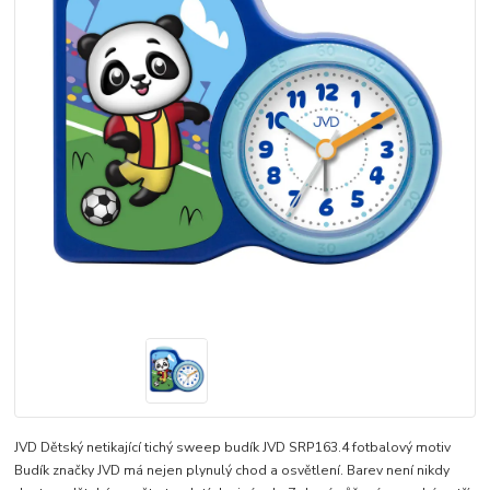
JVD Dětský netikající tichý sweep budík JVD SRP163.4 fotbalový motiv
Budík značky JVD má nejen plynulý chod a osvětlení. Barev není nikdy