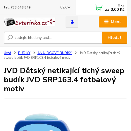
0
ks
CZK
tel. 733 648 549
za
0,00 Kč
Menu
Hledat
Úvod
BUDÍKY
ANALOGOVÉ BUDÍKY
JVD Dětský netikající tichý
sweep budík JVD SRP163.4 fotbalový motiv
JVD Dětský netikající tichý sweep
budík JVD SRP163.4 fotbalový
motiv