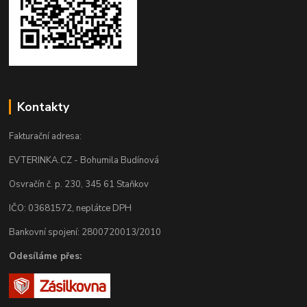
Kontakty
Fakturační adresa:
EVTERINKA.CZ - Bohumila Budínová
Osvračín č. p. 230, 345 61 Staňkov
IČO: 03681572, neplátce DPH
Bankovní spojení: 2800720013/2010
Odesíláme přes: