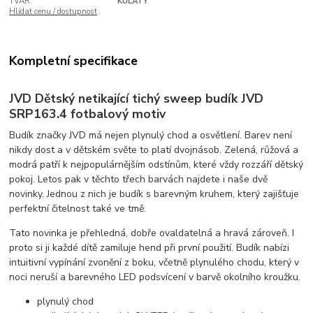
TVAR:
KULATÝ
Hlídat cenu / dostupnost
Kompletní specifikace
JVD Dětský netikající tichý sweep budík JVD
SRP163.4 fotbalový motiv
Budík značky JVD má nejen plynulý chod a osvětlení. Barev není
nikdy dost a v dětském světe to platí dvojnásob. Zelená, růžová a
modrá patří k nejpopulárnějším odstínům, které vždy rozzáří dětský
pokoj. Letos pak v těchto třech barvách najdete i naše dvě
novinky. Jednou z nich je budík s barevným kruhem, který zajišťuje
perfektní čitelnost také ve tmě.
Tato novinka je přehledná, dobře ovaldatelná a hravá zároveň. I
proto si ji každé dítě zamiluje hend při první použití. Budík nabízi
intuitivní vypínání zvonění z boku, včetně plynulého chodu, který v
noci neruší a barevného LED podsvícení v barvě okolního kroužku.
plynulý chod