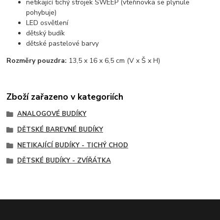
netikající tichý strojek SWEEP (vteřinovka se plynule
pohybuje)
LED osvětlení
dětský budík
dětské pastelové barvy
Rozměry pouzdra:
13,5 x 16 x 6,5 cm (V x Š x H)
Zboží zařazeno v kategoriích
ANALOGOVÉ BUDÍKY
DĚTSKÉ BAREVNÉ BUDÍKY
NETIKAJÍCÍ BUDÍKY - TICHÝ CHOD
DĚTSKÉ BUDÍKY - ZVÍŘÁTKA