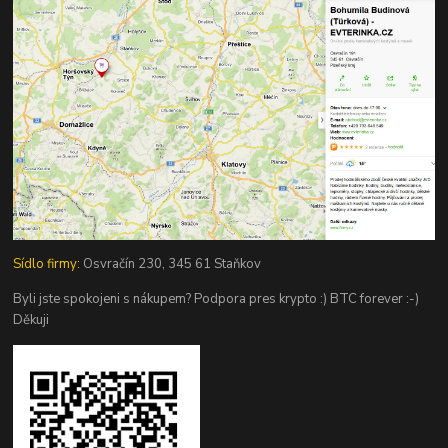
Sídlo firmy:
Osvračín 230, 345 61 Staňkov
Byli jste spokojeni s nákupem? Podpora pres krypto :) BTC forever :-)
Děkuji