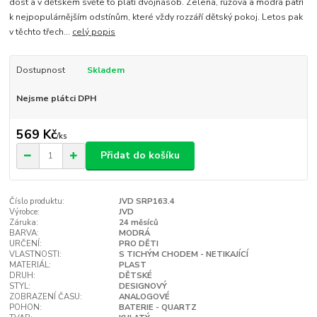
dost a v dětském světe to platí dvojnásob. Zelená, růžová a modrá patří
k nejpopulárnějším odstínům, které vždy rozzáří dětský pokoj. Letos pak
v těchto třech...
celý popis
Dostupnost
Skladem
Nejsme plátci DPH
569 Kč
/
ks
Přidat do košíku
Číslo produktu:
JVD SRP163.4
Výrobce:
JVD
Záruka:
24 měsíců
BARVA:
MODRÁ
URČENÍ:
PRO DĚTI
VLASTNOSTI:
S TICHÝM CHODEM - NETIKAJÍCÍ
MATERIÁL:
PLAST
DRUH:
DĚTSKÉ
STYL:
DESIGNOVÝ
ZOBRAZENÍ ČASU:
ANALOGOVÉ
POHON:
BATERIE - QUARTZ