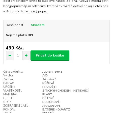
dost a v dětském světe to platí dvojnásob. Zelená, růžová a modrá patří
k nejpopulárnějším odstínům, které vždy rozzáří dětský pokoj. Letos pak
v těchto třech bar...
celý popis
Dostupnost
Skladem
Nejsme plátci DPH
439 Kč
/
ks
Přidat do košíku
Číslo produktu:
JVD SRP160.1
Výrobce:
JVD
Záruka:
24 měsíců
BARVA:
RŮŽOVÁ
URČENÍ:
PRO DĚTI
VLASTNOSTI:
S TICHÝM CHODEM - NETIKAJÍCÍ
MATERIÁL:
PLAST
DRUH:
DĚTSKÉ
STYL:
DESIGNOVÝ
ZOBRAZENÍ ČASU:
ANALOGOVÉ
POHON:
BATERIE - QUARTZ