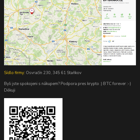
Sídlo firmy:
Osvračín 230, 345 61 Staňkov
Byli jste spokojeni s nákupem? Podpora pres krypto :) BTC forever :-)
Děkuji