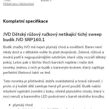
TVAR:
KULATÝ
Hlídat cenu / dostupnost
Kompletní specifikace
JVD Dětský růžový ručkový netikající tichý sweep
budík JVD SRP160.1
Budík značky JVD má nejen plynulý chod a osvětlení. Barev není
nikdy dost a v dětském světe to platí dvojnásob. Zelená, růžová a
modrá patří k nejpopulárnějším odstínům, které vždy rozzáří dětský
pokoj. Letos pak v těchto třech barvách najdete i naše dvě
novinky. Jednou z nich je budík s barevným kruhem, který zajišťuje
perfektní čitelnost také ve tmě.
Tato novinka je přehledná, dobře ovaldatelná a hravá zároveň. I
proto si ji každé dítě zamiluje hend při první použití. Budík nabízi
intuitivní vypínání zvonění z boku, včetně plynulého chodu, který v
noci neruší a barevného LED podsvícení v barvě okolního kroužku.
plynulý chod