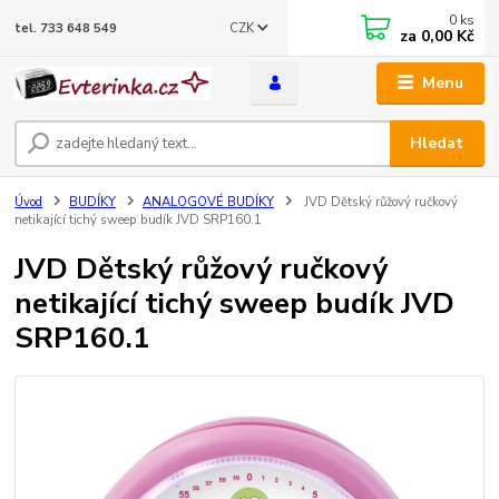
0
ks
CZK
tel. 733 648 549
za
0,00 Kč
Menu
Hledat
Úvod
BUDÍKY
ANALOGOVÉ BUDÍKY
JVD Dětský růžový ručkový
netikající tichý sweep budík JVD SRP160.1
JVD Dětský růžový ručkový
netikající tichý sweep budík JVD
SRP160.1