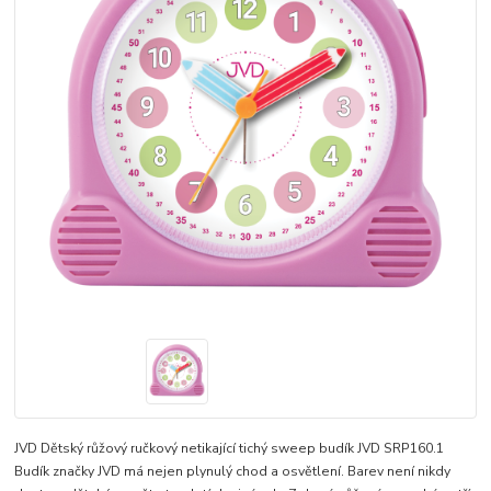
JVD Dětský růžový ručkový netikající tichý sweep budík JVD SRP160.1
Budík značky JVD má nejen plynulý chod a osvětlení. Barev není nikdy