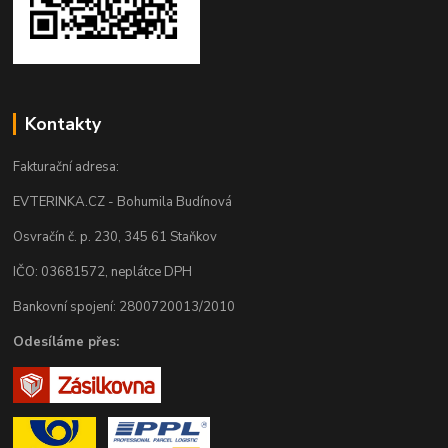
Kontakty
Fakturační adresa:
EVTERINKA.CZ - Bohumila Budínová
Osvračín č. p. 230, 345 61 Staňkov
IČO: 03681572, neplátce DPH
Bankovní spojení: 2800720013/2010
Odesíláme přes: