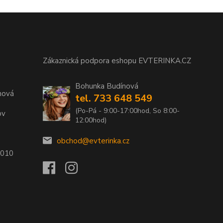
Zákaznická podpora eshopu EVTERINKA.CZ
Bohunka Budínová
nová
tel. 733 648 549
(Po-Pá - 9:00-17:00hod, So 8:00-
ov
12:00hod)
obchod@evterinka.cz
2010