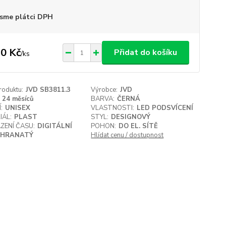
sme plátci DPH
0 Kč
Přidat do košíku
/
ks
roduktu:
JVD SB3811.3
Výrobce:
JVD
24 měsíců
BARVA:
ČERNÁ
:
UNISEX
VLASTNOSTI:
LED PODSVÍCENÍ
IÁL:
PLAST
STYL:
DESIGNOVÝ
ZENÍ ČASU:
DIGITÁLNÍ
POHON:
DO EL. SÍTĚ
HRANATÝ
Hlídat cenu / dostupnost