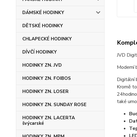
DÁMSKÉ HODINKY
DĚTSKÉ HODINKY
CHLAPECKÉ HODINKY
Komple
DÍVČÍ HODINKY
JVD Digit
HODINKY ZN. JVD
Moderní b
HODINKY ZN. FOIBOS
Digitální
Kromě toh
HODINKY ZN. LOSER
24hodinov
také umož
HODINKY ZN. SUNDAY ROSE
Bud
HODINKY ZN. LACERTA
Dat
švýcarské
Tep
LED
HODINKY ZN. MPM