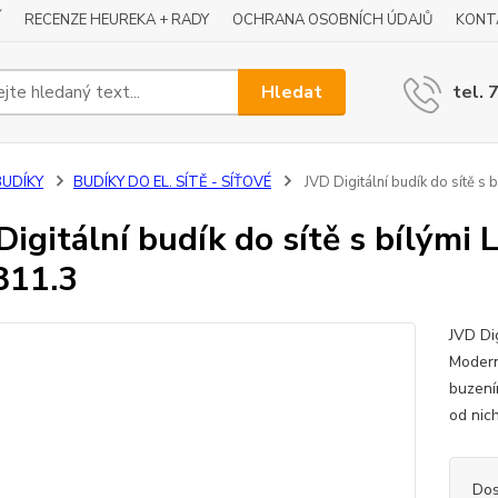
Í
RECENZE HEUREKA + RADY
OCHRANA OSOBNÍCH ÚDAJŮ
KONT
Hledat
tel. 
BUDÍKY
BUDÍKY DO EL. SÍTĚ - SÍŤOVÉ
JVD Digitální budík do sítě s 
Digitální budík do sítě s bílými L
811.3
JVD Dig
Modern
buzení
od nich
Dos