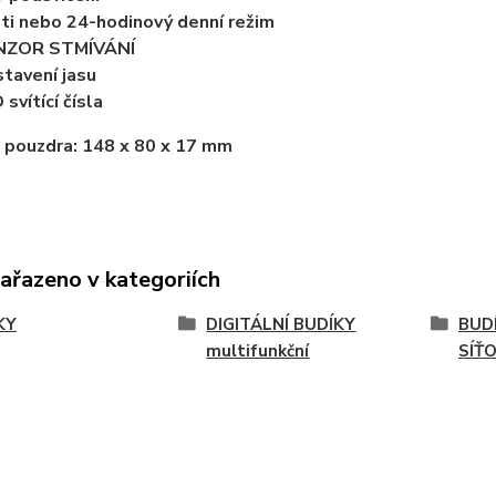
ti nebo 24-hodinový denní režim
NZOR STMÍVÁNÍ
tavení jasu
 svítící čísla
 pouzdra:
148 x 80 x 17 mm
zařazeno v kategoriích
KY
DIGITÁLNÍ BUDÍKY
BUDÍ
multifunkční
SÍŤ