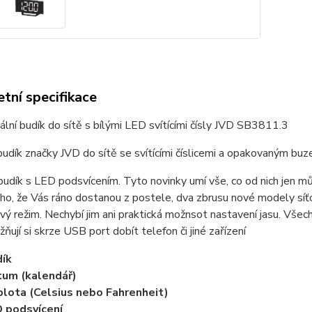
tní specifikace
ální budík do sítě s bílými LED svítícími čísly JVD SB3811.3
udík značky JVD do sítě se svítícími číslicemi a opakovaným buz
 budík s LED podsvícením. Tyto novinky umí vše, co od nich jen 
o, že Vás ráno dostanou z postele, dva zbrusu nové modely síťo
ý režim. Nechybí jim ani praktická možnsot nastavení jasu. Vš
ňují si skrze USB port dobít telefon či jiné zařízení
ík
um (kalendář)
lota (Celsius nebo Fahrenheit)
 podsvícení