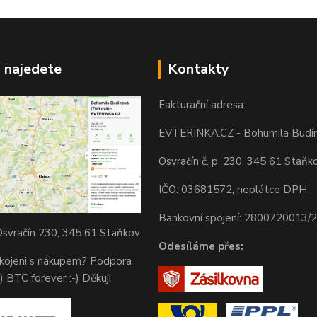
 najedete
Kontakty
Fakturační adresa:
EVTERINKA.CZ - Bohumila Budí
Osvračín č. p. 230, 345 61 Staňk
IČO: 03681572, neplátce DPH
Bankovní spojení: 2800720013/
svračín 230, 345 61 Staňkov
Odesíláme přes:
okojeni s nákupem? Podpora
) BTC forever :-) Děkuji