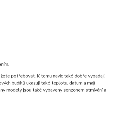
ením.
můžete potřebovat. K tomu navíc také dobře vypadají.
vých budíků ukazují také teplotu, datum a mají
echny modely jsou také vybaveny senzonem stmívání a