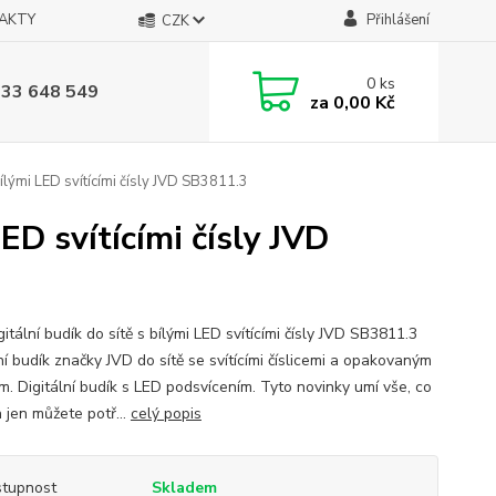
AKTY
Přihlášení
CZK
0
ks
733 648 549
za
0,00 Kč
bílými LED svítícími čísly JVD SB3811.3
ED svítícími čísly JVD
itální budík do sítě s bílými LED svítícími čísly JVD SB3811.3
í budík značky JVD do sítě se svítícími číslicemi a opakovaným
m. Digitální budík s LED podsvícením. Tyto novinky umí vše, co
 jen můžete potř...
celý popis
tupnost
Skladem