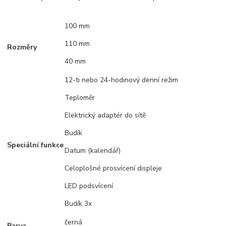
100 mm
110 mm
Rozměry
40 mm
12-ti nebo 24-hodinový denní režim
Teploměr
Elektrický adaptér do sítě
Budík
Speciální funkce
Datum (kalendář)
Celoplošné prosvícení displeje
LED podsvícení
Budík 3x
černá
Barva