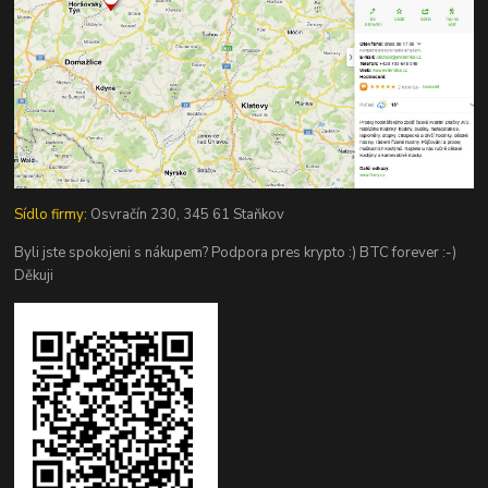
Sídlo firmy:
Osvračín 230, 345 61 Staňkov
Byli jste spokojeni s nákupem? Podpora pres krypto :) BTC forever :-)
Děkuji