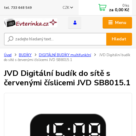
0
ks
CZK
tel. 733 648 549
za
0,00 Kč
Menu
Hledat
Úvod
BUDÍKY
DIGITÁLNÍ BUDÍKY multifunkční
JVD Digitální budík
do sítě s červenými číslicemi JVD SB8015.1
JVD Digitální budík do sítě s
červenými číslicemi JVD SB8015.1