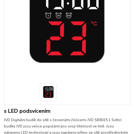
s LED podsvícením
JVD Digitální budík do sítě s červenými číslicemi JVD SB8015.1 Svítící
budíky JVD jsou velice populární pro svoji čitelnost ve tmě. Jsou
vybaveny LED technologií a jsou napájeny přímo ze sítě prostřednictvím