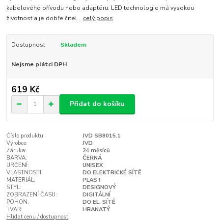
kabelového přívodu nebo adaptéru. LED technologie má vysokou
životnost a je dobře čitel...
celý popis
Dostupnost
Skladem
Nejsme plátci DPH
619 Kč
Přidat do košíku
Číslo produktu:
JVD SB8015.1
Výrobce:
JVD
Záruka:
24 měsíců
BARVA:
ČERNÁ
URČENÍ:
UNISEX
VLASTNOSTI:
DO ELEKTRICKÉ SÍTĚ
MATERIÁL:
PLAST
STYL:
DESIGNOVÝ
ZOBRAZENÍ ČASU:
DIGITÁLNÍ
POHON:
DO EL. SÍTĚ
TVAR:
HRANATÝ
Hlídat cenu / dostupnost