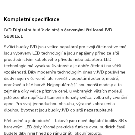
Kompletní specifikace
JVD Digitální budík do sítě s červenými číslicemi JVD
SB8015.1
Svítící budíky JVD jsou velice populární pro svoji čitelnost ve tmě.
Jsou vybaveny LED technologií a jsou napájeny přímo ze sítě
prostřednictvím kabelového přívodu nebo adaptéru. LED
technologie má vysokou životnost a je dobře čitelná i na větší
vzdálenosti. Díky moderním technologiím dnes v JVD používáme
diody nejen v červené, ale rovněž v populární zelené, modré,
oranžové a bílé barvě. Nejpopulárnější jsou menší modely a to
zejména díky velice příznivé ceně, u vybraných větších modelů
jistě oceníte například tlumení intenzity světla, volbu síly zvonění
apod. Pro svoji jednoduchou obsluhu, výrazné zobrazení a
dlouhou životnost jsou budíky JVD do sítě nezastupitelné.
Přehledné a jednoduché - takové jsou nové digitální budíky SB s
barevnými LED čísly. Kromě praktické funkce dvou budících časů
budete díky nimi hned po ránu znát i okolní teplotu.