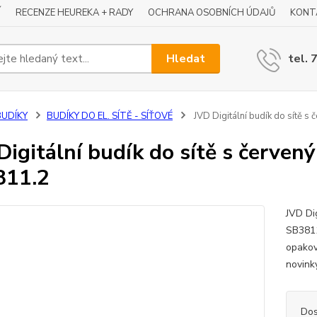
Í
RECENZE HEUREKA + RADY
OCHRANA OSOBNÍCH ÚDAJŮ
KONT
Hledat
tel. 
BUDÍKY
BUDÍKY DO EL. SÍTĚ - SÍŤOVÉ
JVD Digitální budík do sítě s
Digitální budík do sítě s červený
811.2
JVD Dig
SB3811
opakov
novinky
Dos