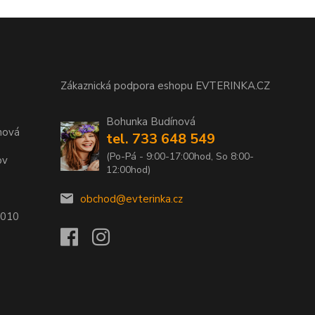
Zákaznická podpora eshopu EVTERINKA.CZ
Bohunka Budínová
nová
tel. 733 648 549
(Po-Pá - 9:00-17:00hod, So 8:00-
ov
12:00hod)
obchod@evterinka.cz
2010