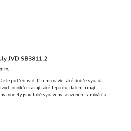
čísly JVD SB3811.2
ením.
můžete potřebovat. K tomu navíc také dobře vypadají.
vých budíků ukazují také teplotu, datum a mají
echny modely jsou také vybaveny senzonem stmívání a