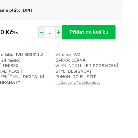
sme plátci DPH
0 Kč
Přidat do košíku
/
ks
roduktu:
JVD SB3811.2
Výrobce:
JVD
24 měsíců
BARVA:
ČERNÁ
:
UNISEX
VLASTNOSTI:
LED PODSVÍCENÍ
IÁL:
PLAST
STYL:
DESIGNOVÝ
ZENÍ ČASU:
DIGITÁLNÍ
POHON:
DO EL. SÍTĚ
HRANATÝ
Hlídat cenu / dostupnost