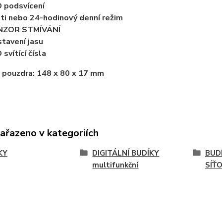
 podsvícení
ti nebo 24-hodinový denní režim
NZOR STMÍVÁNÍ
tavení jasu
 svítící čísla
 pouzdra:
148 x 80 x 17 mm
zařazeno v kategoriích
KY
DIGITÁLNÍ BUDÍKY
BUDÍ
multifunkční
SÍŤ