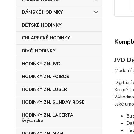
DÁMSKÉ HODINKY
DĚTSKÉ HODINKY
CHLAPECKÉ HODINKY
Komple
DÍVČÍ HODINKY
JVD Di
HODINKY ZN. JVD
Moderní b
HODINKY ZN. FOIBOS
Digitální
Kromě toh
HODINKY ZN. LOSER
24hodinov
HODINKY ZN. SUNDAY ROSE
také umož
HODINKY ZN. LACERTA
Bud
švýcarské
Dat
Tep
HODINKY ZN. MPM