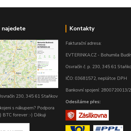
 najedete
Kontakty
Fakturační adresa:
EVTERINKA.CZ - Bohumila Budí
Osvračín č. p. 230, 345 61 Staňk
IČO: 03681572, neplátce DPH
Bankovní spojení: 2800720013/
svračín 230, 345 61 Staňkov
Odesíláme přes:
okojeni s nákupem? Podpora
) BTC forever :-) Děkuji