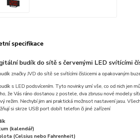
tní specifikace
gitální budík do sítě s červenými LED svítícími 
udík značky JVD do sítě se svítícími číslicemi a opakovaným buz
 budík s LED podsvícením. Tyto novinky umí vše, co od nich jen 
o, že Vás ráno dostanou z postele, dva zbrusu nové modely síťo
ý režim. Nechybí jim ani praktická možnsot nastavení jasu. Vš
ňují si skrze USB port dobít telefon či jiné zařízení
ík
um (kalendář)
lota (Celsius nebo Fahrenheit)