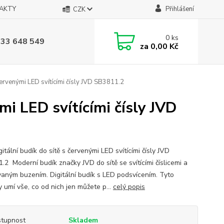
AKTY
Přihlášení
CZK
0
ks
733 648 549
za
0,00 Kč
 červenými LED svítícími čísly JVD SB3811.2
mi LED svítícími čísly JVD
itální budík do sítě s červenými LED svítícími čísly JVD
.2 Moderní budík značky JVD do sítě se svítícími číslicemi a
aným buzením. Digitální budík s LED podsvícením. Tyto
 umí vše, co od nich jen můžete p...
celý popis
tupnost
Skladem