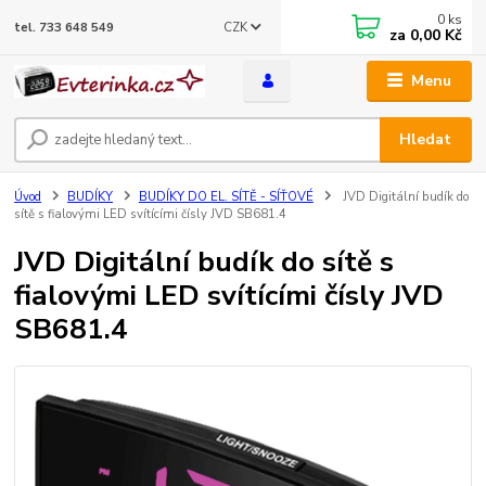
0
ks
CZK
tel. 733 648 549
za
0,00 Kč
Menu
Hledat
Úvod
BUDÍKY
BUDÍKY DO EL. SÍTĚ - SÍŤOVÉ
JVD Digitální budík do
sítě s fialovými LED svítícími čísly JVD SB681.4
JVD Digitální budík do sítě s
fialovými LED svítícími čísly JVD
SB681.4