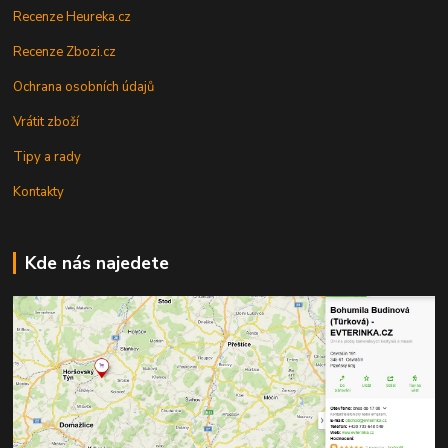
Recenze Heureka.cz
Recenze Zbozi.cz
Ochrana osobních údajů
Vrátit zboží
Tipy a rady
Kontakty
Kde nás najedete