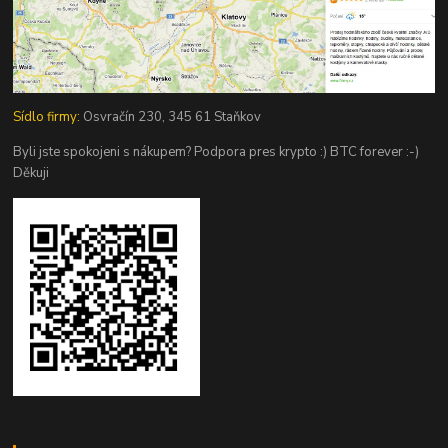
Sídlo firmy:
Osvračín 230, 345 61 Staňkov
Byli jste spokojeni s nákupem? Podpora pres krypto :) BTC forever :-)
Děkuji