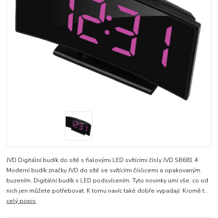
JVD Digitální budík do sítě s fialovými LED svítícími čísly JVD SB681.4
Moderní budík značky JVD do sítě se svítícími číslicemi a opakovaným
buzením. Digitální budík s LED podsvícením. Tyto novinky umí vše, co od
nich jen můžete potřebovat. K tomu navíc také dobře vypadají. Kromě t...
celý popis