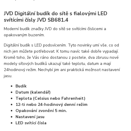
JVD Digitální budík do sítě s fialovými LED
svítícími čísly JVD SB681.4
Moderní budík značky JVD do sítě se svítícími číslicemi a
opakovaným buzením.
Digitální budík s LED podsvícením. Tyto novinky umí vše, co od
nich jen můžete potřebovat. K tomu navíc také dobře vypadají.
Kromě toho, že Vás ráno dostanou z postele, dva zbrusu nové
modely síťových budíků ukazují také teplotu, datum a mají
24hodinový režim. Nechybí jim ani praktická možnsot nastavení
jasu.
Budík
Datum (kalendář)
Teplota (Celsius nebo Fahrenheit)
12-ti nebo 24-hodinový denní režim
Opakování zvonění 5 min.
Nastavení jasu
LED svítící čísla