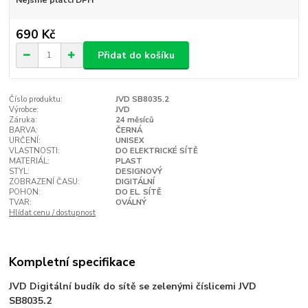
690 Kč
Přidat do košíku
Číslo produktu:
JVD SB8035.2
Výrobce:
JVD
Záruka:
24 měsíců
BARVA:
ČERNÁ
URČENÍ:
UNISEX
VLASTNOSTI:
DO ELEKTRICKÉ SÍTĚ
MATERIÁL:
PLAST
STYL:
DESIGNOVÝ
ZOBRAZENÍ ČASU:
DIGITÁLNÍ
POHON:
DO EL. SÍTĚ
TVAR:
OVÁLNÝ
Hlídat cenu / dostupnost
Kompletní specifikace
JVD Digitální budík do sítě se zelenými číslicemi JVD
SB8035.2