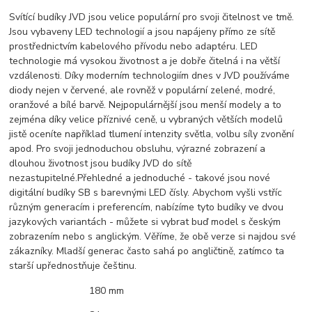
Svítící budíky JVD jsou velice populární pro svoji čitelnost ve tmě.
Jsou vybaveny LED technologií a jsou napájeny přímo ze sítě
prostřednictvím kabelového přívodu nebo adaptéru. LED
technologie má vysokou životnost a je dobře čitelná i na větší
vzdálenosti. Díky moderním technologiím dnes v JVD používáme
diody nejen v červené, ale rovněž v populární zelené, modré,
oranžové a bílé barvě. Nejpopulárnější jsou menší modely a to
zejména díky velice příznivé ceně, u vybraných větších modelů
jistě oceníte například tlumení intenzity světla, volbu síly zvonění
apod. Pro svoji jednoduchou obsluhu, výrazné zobrazení a
dlouhou životnost jsou budíky JVD do sítě
nezastupitelné.Přehledné a jednoduché - takové jsou nové
digitální budíky SB s barevnými LED čísly. Abychom vyšli vstříc
různým generacím i preferencím, nabízíme tyto budíky ve dvou
jazykových variantách - můžete si vybrat buď model s českým
zobrazením nebo s anglickým. Věříme, že obě verze si najdou své
zákazníky. Mladší generac často sahá po angličtině, zatímco ta
starší upřednostňuje češtinu.
180 mm