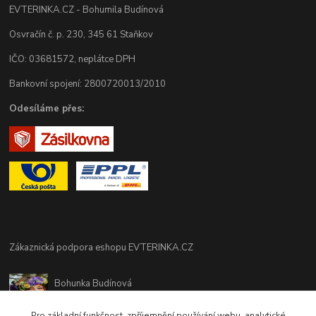
EVTERINKA.CZ - Bohumila Budínová
Osvračín č. p. 230, 345 61 Staňkov
IČO: 03681572, neplátce DPH
Bankovní spojení: 2800720013/2010
Odesíláme přes:
Zákaznická podpora eshopu EVTERINKA.CZ
Bohunka Budínová
tel. 733 648 549
(Po-Pá - 9:00-17:00hod, So 8:00-12:00hod)
Pro základní funkčnost, zpříjemnění používání webu, analytické