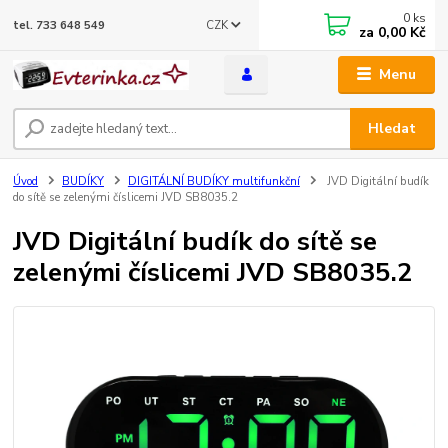
0
ks
CZK
tel. 733 648 549
za
0,00 Kč
Menu
Hledat
Úvod
BUDÍKY
DIGITÁLNÍ BUDÍKY multifunkční
JVD Digitální budík
do sítě se zelenými číslicemi JVD SB8035.2
JVD Digitální budík do sítě se
zelenými číslicemi JVD SB8035.2