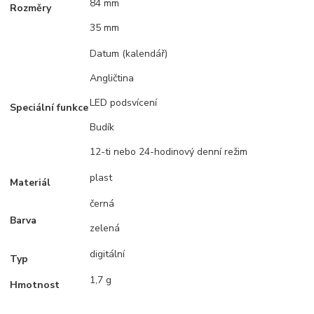
84 mm
Rozměry
35 mm
Datum (kalendář)
Angličtina
LED podsvícení
Speciální funkce
Budík
12-ti nebo 24-hodinový denní režim
plast
Materiál
černá
Barva
zelená
digitální
Typ
1,7 g
Hmotnost