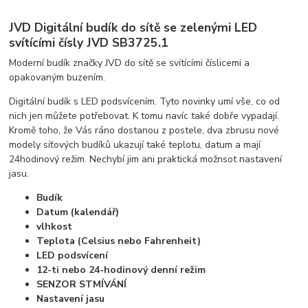
JVD Digitální budík do sítě se zelenými LED
svítícími čísly JVD SB3725.1
Moderní budík značky JVD do sítě se svítícími číslicemi a
opakovaným buzením.
Digitální budík s LED podsvícením. Tyto novinky umí vše, co od
nich jen můžete potřebovat. K tomu navíc také dobře vypadají.
Kromě toho, že Vás ráno dostanou z postele, dva zbrusu nové
modely síťových budíků ukazují také teplotu, datum a mají
24hodinový režim. Nechybí jim ani praktická možnsot nastavení
jasu.
Budík
Datum (kalendář)
vlhkost
Teplota (Celsius nebo Fahrenheit)
LED podsvícení
12-ti nebo 24-hodinový denní režim
SENZOR STMÍVÁNÍ
Nastavení jasu