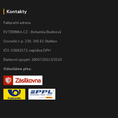
Kontakty
Fakturační adresa:
EVTERINKA.CZ - Bohumila Budínová
Osvračín č. p. 230, 345 61 Staňkov
IČO: 03681572, neplátce DPH
Bankovní spojení: 2800720013/2010
Odesíláme přes: