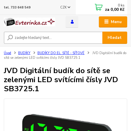
0
ks
CZK
tel. 733 648 549
za
0,00 Kč
Menu
Hledat
Úvod
BUDÍKY
BUDÍKY DO EL. SÍTĚ - SÍŤOVÉ
JVD Digitální budík do
sítě se zelenými LED svítícími čísly JVD SB3725.1
JVD Digitální budík do sítě se
zelenými LED svítícími čísly JVD
SB3725.1