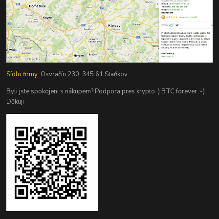
Sídlo firmy:
Osvračín 230, 345 61 Staňkov
Byli jste spokojeni s nákupem? Podpora pres krypto :) BTC forever :-)
Děkuji