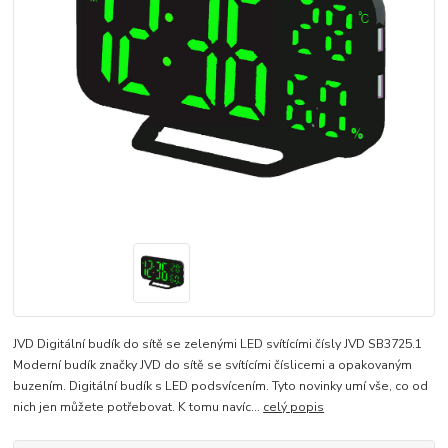
JVD Digitální budík do sítě se zelenými LED svítícími čísly JVD SB3725.1
Moderní budík značky JVD do sítě se svítícími číslicemi a opakovaným
buzením. Digitální budík s LED podsvícením. Tyto novinky umí vše, co od
nich jen můžete potřebovat. K tomu navíc...
celý popis