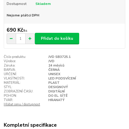
Dostupnost
Skladem
Nejsme plátci DPH
690 Kč
/
ks
Přidat do košíku
Číslo produktu:
JVD SB3725.1
Výrobce:
JVD
Záruka:
24 měsíců
BARVA:
ČERNÁ
URČENÍ:
UNISEX
VLASTNOSTI:
LED PODSVÍCENÍ
MATERIÁL:
PLAST
STYL:
DESIGNOVÝ
ZOBRAZENÍ ČASU:
DIGITÁLNÍ
POHON:
DO EL. SÍTĚ
TVAR:
HRANATÝ
Hlídat cenu / dostupnost
Kompletní specifikace