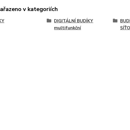
zařazeno v kategoriích
KY
DIGITÁLNÍ BUDÍKY
BUDÍ
multifunkční
SÍŤ