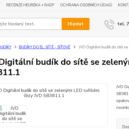
Í
RECENZE HEUREKA + RADY
OCHRANA OSOBNÍCH ÚDAJŮ
KONT
Hledat
tel. 
BUDÍKY
BUDÍKY DO EL. SÍTĚ - SÍŤOVÉ
JVD Digitální budík do sítě s
Digitální budík do sítě se zelený
811.1
JVD Dig
SB3811.
opakov
novink
Dos