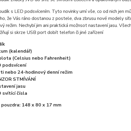
 budík s LED podsvícením. Tyto novinky umí vše, co od nich jen 
o, že Vás ráno dostanou z postele, dva zbrusu nové modely síťo
ý režim. Nechybí jim ani praktická možnsot nastavení jasu. Vš
ňují si skrze USB port dobít telefon či jiné zařízení
ík
um (kalendář)
lota (Celsius nebo Fahrenheit)
 podsvícení
ti nebo 24-hodinový denní režim
NZOR STMÍVÁNÍ
tavení jasu
 svítící čísla
 pouzdra:
148 x 80 x 17 mm