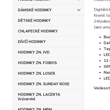
Digitální
DÁMSKÉ HODINKY
Kromě toh
DĚTSKÉ HODINKY
24hodinov
také umož
CHLAPECKÉ HODINKY
Bud
DÍVČÍ HODINKY
Dat
Tep
HODINKY ZN. JVD
LED
12-
HODINKY ZN. FOIBOS
SE
Nas
HODINKY ZN. LOSER
LED
HODINKY ZN. SUNDAY ROSE
Velikost
HODINKY ZN. LACERTA
švýcarské
HODINKY ZN. MPM