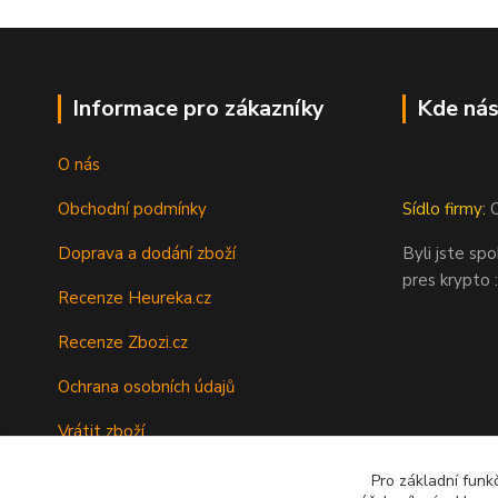
Informace pro zákazníky
Kde nás
O nás
Obchodní podmínky
Sídlo firmy:
O
Doprava a dodání zboží
Byli jste sp
pres krypto :
Recenze Heureka.cz
Recenze Zbozi.cz
Ochrana osobních údajů
Vrátit zboží
Tipy a rady
Pro základní funk