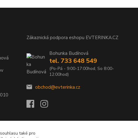
Zákaznická podpora eshopu EVTERINKA.CZ
Bohunka Budínová
nová
tel. 733 648 549
(Po-Pá - 9:00-17:00hod, So 8:00-
ov
12:00hod)
obchod@evterinka.cz
2010
 souhlasu také pro