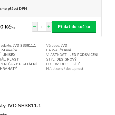
sme plátci DPH
0 Kč
Přidat do košíku
/
ks
roduktu:
JVD SB3811.1
Výrobce:
JVD
24 měsíců
BARVA:
ČERNÁ
:
UNISEX
VLASTNOSTI:
LED PODSVÍCENÍ
IÁL:
PLAST
STYL:
DESIGNOVÝ
ZENÍ ČASU:
DIGITÁLNÍ
POHON:
DO EL. SÍTĚ
HRANATÝ
Hlídat cenu / dostupnost
čísly JVD SB3811.1
ením.