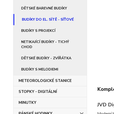
DĚTSKÉ BAREVNÉ BUDÍKY
BUDÍKY DO EL. SÍTĚ - SÍŤOVÉ
BUDÍKY S PROJEKCÍ
NETIKAJÍCÍ BUDÍKY - TICHÝ
CHOD
DĚTSKÉ BUDÍKY - ZVÍŘÁTKA
BUDÍKY S MELODIEMI
METEOROLOGICKÉ STANICE
Komple
STOPKY - DIGITÁLNÍ
MINUTKY
JVD Dig
PÁNSKÉ HODINKY
Moderní b