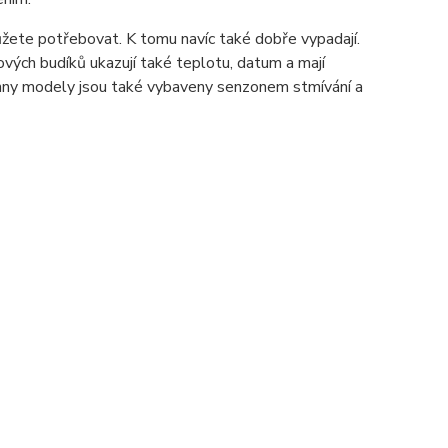
můžete potřebovat. K tomu navíc také dobře vypadají.
vých budíků ukazují také teplotu, datum a mají
echny modely jsou také vybaveny senzonem stmívání a