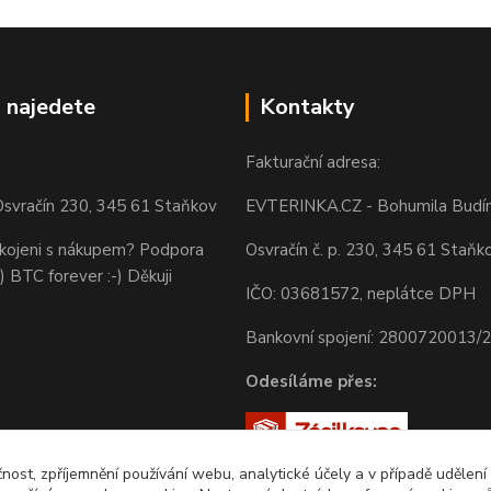
 najedete
Kontakty
Fakturační adresa:
svračín 230, 345 61 Staňkov
EVTERINKA.CZ - Bohumila Budí
okojeni s nákupem? Podpora
Osvračín č. p. 230, 345 61 Staňk
) BTC forever :-) Děkuji
IČO: 03681572, neplátce DPH
Bankovní spojení: 2800720013/
Odesíláme přes:
čnost, zpříjemnění používání webu, analytické účely a v případě udělení