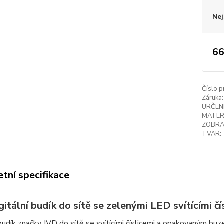
Nej
66
Číslo p
Záruka:
URČENÍ
MATER
ZOBRA
TVAR:
tní specifikace
itální budík do sítě se zelenými LED svítícími 
udík značky JVD do sítě se svítícími číslicemi a opakovaným buz