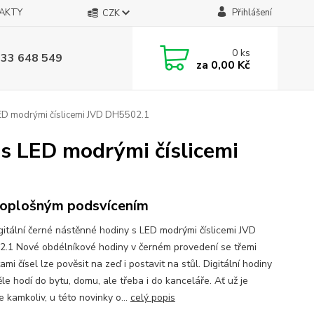
AKTY
Přihlášení
CZK
0
ks
733 648 549
za
0,00 Kč
 LED modrými číslicemi JVD DH5502.1
 s LED modrými číslicemi
loplošným podsvícením
gitální černé nástěnné hodiny s LED modrými číslicemi JVD
.1 Nové obdélníkové hodiny v černém provedení se třemi
ami čísel lze pověsit na zeď i postavit na stůl. Digitální hodiny
le hodí do bytu, domu, ale třeba i do kanceláře. Ať už je
e kamkoliv, u této novinky o...
celý popis