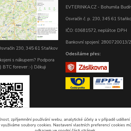
EVTERINKA.CZ - Bohumila Budí
Osvračín č. p. 230, 345 61 Staňk
IČO: 03681572, neplátce DPH
Bankovní spojení: 2800720013/
svračín 230, 345 61 Staňkov
Odesíláme přes:
okojeni s nákupem? Podpora
) BTC forever :-) Děkuji
čnost, zpříjemnění používání webu, analytické účely a v případě udělení
y využíváme soubory cookies. Nastavení vlastních preferencí cookies mů
odkazem ve spodní části stránek.