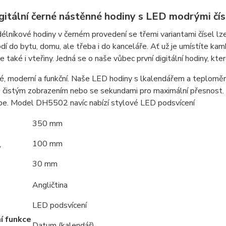
gitální černé nástěnné hodiny s LED modrými č
lníkové hodiny v černém provedení se třemi variantami čísel lze p
dí do bytu, domu, ale třeba i do kanceláře. Ať už je umístíte kamk
e také i vteřiny. Jedná se o naše vůbec první digitální hodiny, kter
, moderní a funkční. Naše LED hodiny s lkalendářem a teploměrem
s čistým zobrazením nebo se sekundami pro maximální přesnost. D
be. Model DH5502 navíc nabízí stylové LED podsvícení
350 mm
100 mm
y
30 mm
Angličtina
LED podsvícení
í funkce
Datum (kalendář)