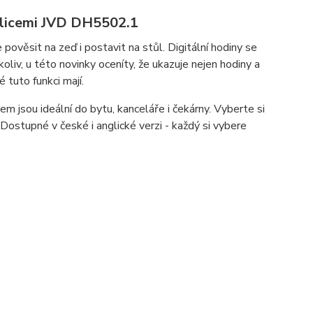
íslicemi JVD DH5502.1
ověsit na zeď i postavit na stůl. Digitální hodiny se
oliv, u této novinky oceníty, že ukazuje nejen hodiny a
é tuto funkci mají.
 jsou ideální do bytu, kanceláře i čekárny. Vyberte si
ostupné v české i anglické verzi - každý si vybere