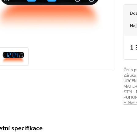
Dos
Nej
1 
Číslo p
Záruka:
URČENÍ
MATER
STYL:
POHON
Hlídat 
tní specifikace