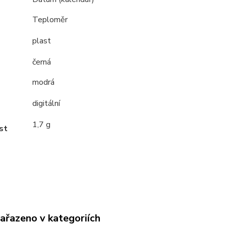
Teploměr
plast
černá
modrá
digitální
1,7 g
st
zařazeno v kategoriích