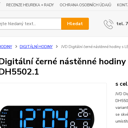
Í
RECENZE HEUREKA + RADY
OCHRANA OSOBNÍCH ÚDAJŮ
KONT
Hledat
tel. 
HODINY
DIGITÁLNÍ HODINY
JVD Digitální černé nástěnné hodiny s
Digitální černé nástěnné hodiny
 DH5502.1
s ce
JVD Di
DH5502
variant
se skvě
umístít