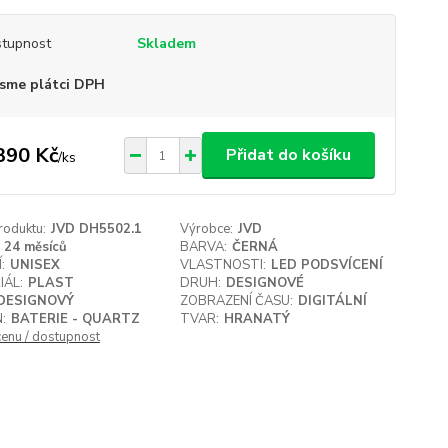
tupnost
Skladem
sme plátci DPH
390 Kč
Přidat do košíku
/
ks
roduktu:
JVD DH5502.1
Výrobce:
JVD
24 měsíců
BARVA:
ČERNÁ
:
UNISEX
VLASTNOSTI:
LED PODSVÍCENÍ
IÁL:
PLAST
DRUH:
DESIGNOVÉ
DESIGNOVÝ
ZOBRAZENÍ ČASU:
DIGITÁLNÍ
:
BATERIE - QUARTZ
TVAR:
HRANATÝ
cenu / dostupnost