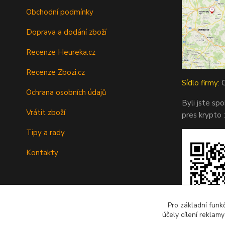
Obchodní podmínky
Doprava a dodání zboží
Recenze Heureka.cz
Recenze Zbozi.cz
Sídlo firmy:
O
Ochrana osobních údajů
Byli jste sp
Vrátit zboží
pres krypto :
Tipy a rady
Kontakty
Pro základní funk
účely cílení reklam