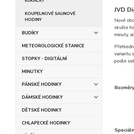
KUKAČKY
JVD Di
KOUPELNOVÉ SAUNOVÉ
HODINY
Nové obdé
skvěle ho
BUDÍKY
minuty, al
METEOROLOGICKÉ STANICE
Přehledné
variantu 
STOPKY - DIGITÁLNÍ
podle se
MINUTKY
PÁNSKÉ HODINKY
Rozměr
DÁMSKÉ HODINKY
DĚTSKÉ HODINKY
CHLAPECKÉ HODINKY
Speciáln