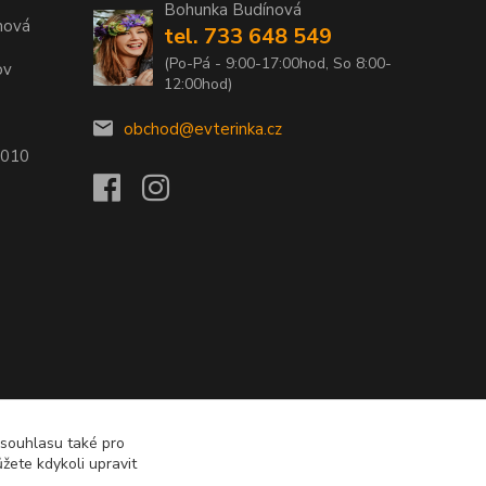
Bohunka Budínová
nová
tel. 733 648 549
(Po-Pá - 9:00-17:00hod, So 8:00-
ov
12:00hod)
obchod@evterinka.cz
2010
 souhlasu také pro
žete kdykoli upravit