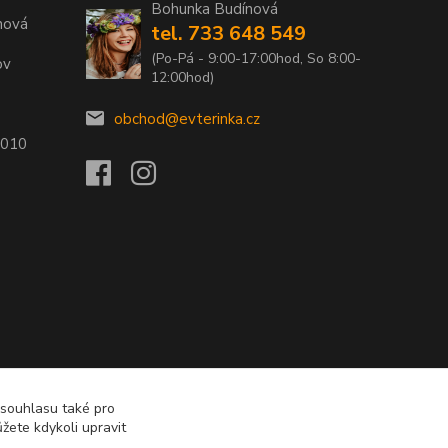
Bohunka Budínová
nová
tel. 733 648 549
(Po-Pá - 9:00-17:00hod, So 8:00-
ov
12:00hod)
obchod@evterinka.cz
2010
 souhlasu také pro
žete kdykoli upravit