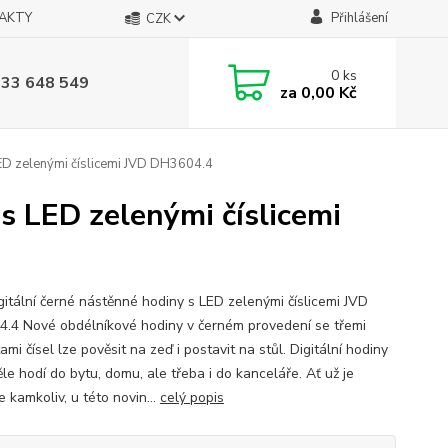
AKTY
Přihlášení
CZK
0
ks
733 648 549
za
0,00 Kč
LED zelenými číslicemi JVD DH3604.4
s LED zelenými číslicemi
gitální černé nástěnné hodiny s LED zelenými číslicemi JVD
.4 Nové obdélníkové hodiny v černém provedení se třemi
ami čísel lze pověsit na zeď i postavit na stůl. Digitální hodiny
le hodí do bytu, domu, ale třeba i do kanceláře. Ať už je
e kamkoliv, u této novin...
celý popis