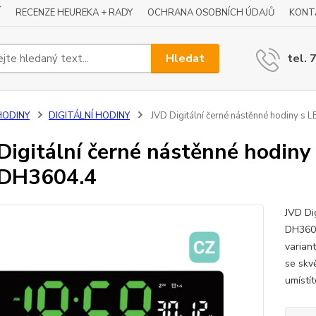
Í
RECENZE HEUREKA + RADY
OCHRANA OSOBNÍCH ÚDAJŮ
KONT
Hledat
tel. 
HODINY
DIGITÁLNÍ HODINY
JVD Digitální černé nástěnné hodiny s 
Digitální černé nástěnné hodiny 
 DH3604.4
JVD Di
DH3604
variant
se skvě
umístít