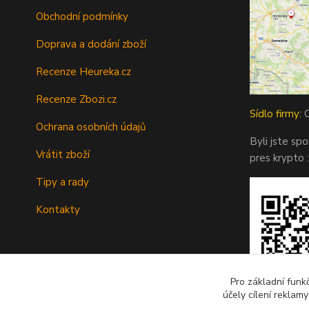
Obchodní podmínky
Doprava a dodání zboží
Recenze Heureka.cz
Recenze Zbozi.cz
Sídlo firmy:
O
Ochrana osobních údajů
Byli jste sp
Vrátit zboží
pres krypto :
Tipy a rady
Kontakty
Pro základní funk
účely cílení reklam