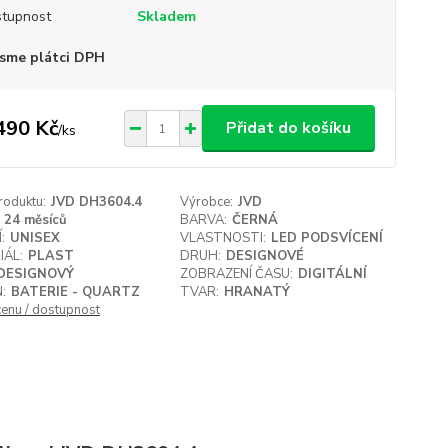
tupnost
Skladem
sme plátci DPH
490 Kč
Přidat do košíku
/
ks
roduktu:
JVD DH3604.4
Výrobce:
JVD
24 měsíců
BARVA:
ČERNÁ
:
UNISEX
VLASTNOSTI:
LED PODSVÍCENÍ
IÁL:
PLAST
DRUH:
DESIGNOVÉ
DESIGNOVÝ
ZOBRAZENÍ ČASU:
DIGITÁLNÍ
:
BATERIE - QUARTZ
TVAR:
HRANATÝ
cenu / dostupnost