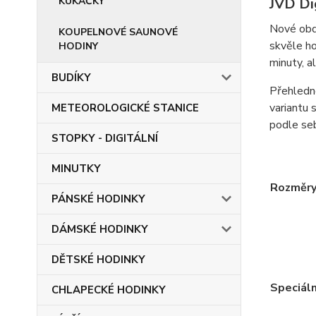
KUKAČKY
JVD Di
Nové obdé
KOUPELNOVÉ SAUNOVÉ
skvěle ho
HODINY
minuty, al
BUDÍKY
Přehledné
variantu 
METEOROLOGICKÉ STANICE
podle se
STOPKY - DIGITÁLNÍ
MINUTKY
Rozměr
PÁNSKÉ HODINKY
DÁMSKÉ HODINKY
DĚTSKÉ HODINKY
Speciáln
CHLAPECKÉ HODINKY