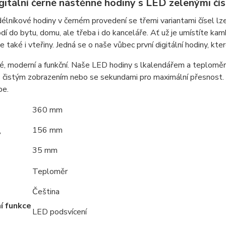
gitální černé nástěnné hodiny s LED zelenými č
lníkové hodiny v černém provedení se třemi variantami čísel lze p
dí do bytu, domu, ale třeba i do kanceláře. Ať už je umístíte kamk
e také i vteřiny. Jedná se o naše vůbec první digitální hodiny, kter
, moderní a funkční. Naše LED hodiny s lkalendářem a teploměrem
s čistým zobrazením nebo se sekundami pro maximální přesnost. D
be.
360 mm
156 mm
y
35 mm
Teploměr
Čeština
í funkce
LED podsvícení