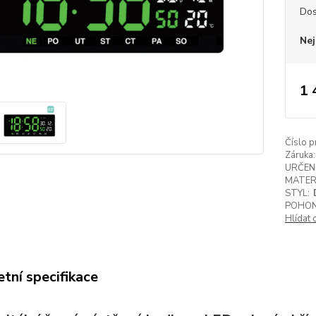
Dos
Nej
1 
Číslo p
Záruka:
URČENÍ
MATER
STYL:
POHON
Hlídat 
tní specifikace