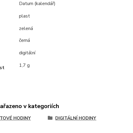
Datum (kalendář)
plast
zelená
černá
digitální
1,7 g
st
zařazeno v kategoriích
TOVÉ HODINY
DIGITÁLNÍ HODINY