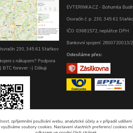
EVTERINKA.CZ - Bohumila Budí
Osvračín č. p. 230, 345 61 Staňk
IČO: 03681572, neplátce DPH
Bankovní spojení: 2800720013/
svračín 230, 345 61 Staňkov
Odesíláme přes:
okojeni s nákupem? Podpora
) BTC forever :-) Děkuji
čnost, zpříjemnění používání webu, analytické účely a v případě udělení
y využíváme soubory cookies. Nastavení vlastních preferencí cookies mů
odkazem ve spodní části stránek.