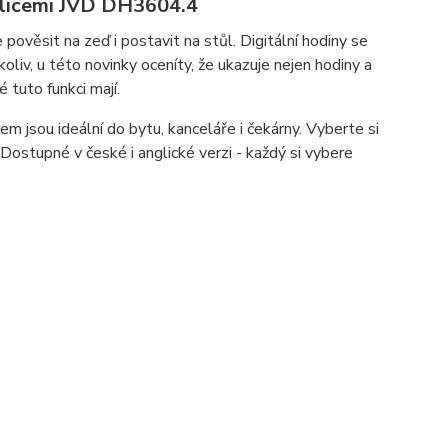
íslicemi JVD DH3604.4
ověsit na zeď i postavit na stůl. Digitální hodiny se
oliv, u této novinky oceníty, že ukazuje nejen hodiny a
é tuto funkci mají.
 jsou ideální do bytu, kanceláře i čekárny. Vyberte si
ostupné v české i anglické verzi - každý si vybere