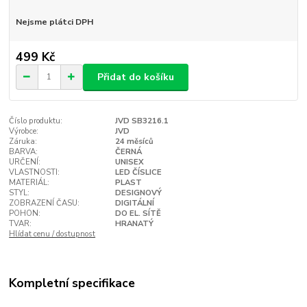
Nejsme plátci DPH
499 Kč
Přidat do košíku
Číslo produktu:
JVD SB3216.1
Výrobce:
JVD
Záruka:
24 měsíců
BARVA:
ČERNÁ
URČENÍ:
UNISEX
VLASTNOSTI:
LED ČÍSLICE
MATERIÁL:
PLAST
STYL:
DESIGNOVÝ
ZOBRAZENÍ ČASU:
DIGITÁLNÍ
POHON:
DO EL. SÍTĚ
TVAR:
HRANATÝ
Hlídat cenu / dostupnost
Kompletní specifikace