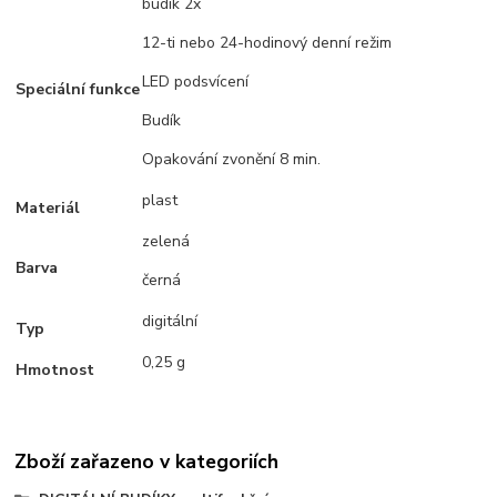
budík 2x
12-ti nebo 24-hodinový denní režim
LED podsvícení
Speciální funkce
Budík
Opakování zvonění 8 min.
plast
Materiál
zelená
Barva
černá
digitální
Typ
0,25 g
Hmotnost
Zboží zařazeno v kategoriích