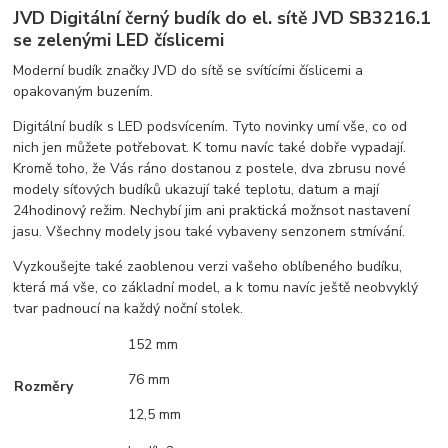
JVD Digitální černý budík do el. sítě JVD SB3216.1
se zelenými LED číslicemi
Moderní budík značky JVD do sítě se svítícími číslicemi a
opakovaným buzením.
Digitální budík s LED podsvícením. Tyto novinky umí vše, co od
nich jen můžete potřebovat. K tomu navíc také dobře vypadají.
Kromě toho, že Vás ráno dostanou z postele, dva zbrusu nové
modely síťových budíků ukazují také teplotu, datum a mají
24hodinový režim. Nechybí jim ani praktická možnsot nastavení
jasu. Všechny modely jsou také vybaveny senzonem stmívání.
Vyzkoušejte také zaoblenou verzi vašeho oblíbeného budíku,
která má vše, co základní model, a k tomu navíc ještě neobvyklý
tvar padnoucí na každý noční stolek.
152 mm
76 mm
Rozměry
12,5 mm