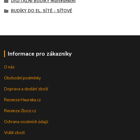
DIGITÁLNÍ BUDÍKY multifunkční
BUDÍKY DO EL. SÍTĚ - SÍŤOVÉ
Informace pro zákazníky
O nás
Obchodní podmínky
Doprava a dodání zboží
Recenze Heureka.cz
Recenze Zbozi.cz
Ochrana osobních údajů
Vrátit zboží