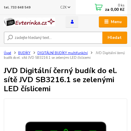
0
ks
CZK
tel. 733 648 549
za
0,00 Kč
Menu
Hledat
Úvod
BUDÍKY
DIGITÁLNÍ BUDÍKY multifunkční
JVD Digitální černý
budík do el. sítě JVD SB3216.1 se zelenými LED číslicemi
JVD Digitální černý budík do el.
sítě JVD SB3216.1 se zelenými
LED číslicemi