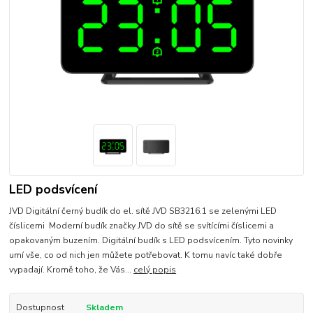
LED podsvícení
JVD Digitální černý budík do el. sítě JVD SB3216.1 se zelenými LED
číslicemi Moderní budík značky JVD do sítě se svítícími číslicemi a
opakovaným buzením. Digitální budík s LED podsvícením. Tyto novinky
umí vše, co od nich jen můžete potřebovat. K tomu navíc také dobře
vypadají. Kromě toho, že Vás...
celý popis
Dostupnost
Skladem