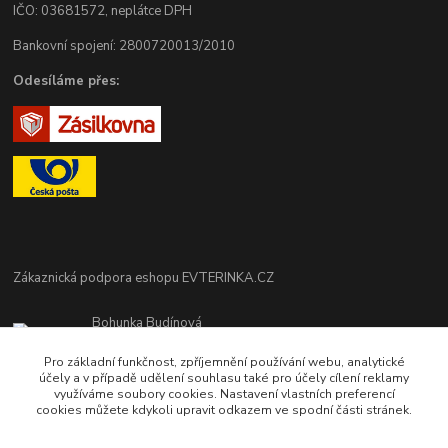
IČO: 03681572, neplátce DPH
Bankovní spojení: 2800720013/2010
Odesíláme přes:
Zákaznická podpora eshopu EVTERINKA.CZ
Bohunka Budínová
tel. 733 648 549
Pro základní funkčnost, zpříjemnění používání webu, analytické
(Po-Pá - 9:00-17:00hod, So 8:00-12:00hod)
účely a v případě udělení souhlasu také pro účely cílení reklamy
využíváme soubory cookies. Nastavení vlastních preferencí
obchod@evterinka.cz
cookies můžete kdykoli upravit odkazem ve spodní části stránek.