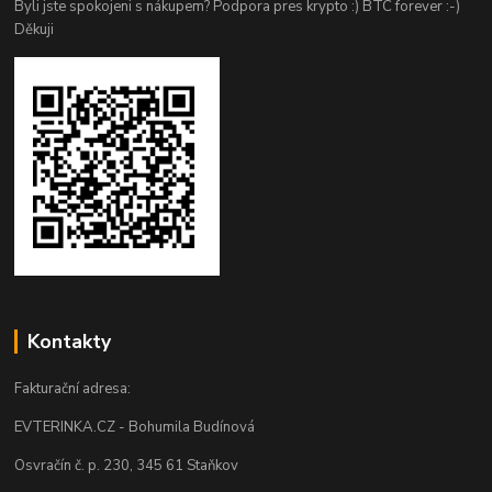
Byli jste spokojeni s nákupem? Podpora pres krypto :) BTC forever :-)
Děkuji
Kontakty
Fakturační adresa:
EVTERINKA.CZ - Bohumila Budínová
Osvračín č. p. 230, 345 61 Staňkov