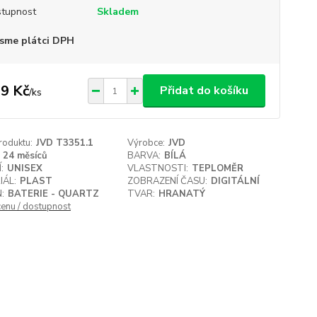
tupnost
Skladem
sme plátci DPH
9 Kč
Přidat do košíku
/
ks
roduktu:
JVD T3351.1
Výrobce:
JVD
24 měsíců
BARVA:
BÍLÁ
:
UNISEX
VLASTNOSTI:
TEPLOMĚR
IÁL:
PLAST
ZOBRAZENÍ ČASU:
DIGITÁLNÍ
:
BATERIE - QUARTZ
TVAR:
HRANATÝ
cenu / dostupnost