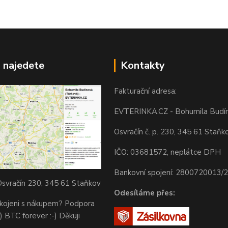
 najedete
Kontakty
Fakturační adresa:
EVTERINKA.CZ - Bohumila Budí
Osvračín č. p. 230, 345 61 Staňk
IČO: 03681572, neplátce DPH
Bankovní spojení: 2800720013/
svračín 230, 345 61 Staňkov
Odesíláme přes:
okojeni s nákupem? Podpora
) BTC forever :-) Děkuji