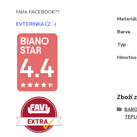
Máte FACEBOOK??
Materiál
EVTERINKA.CZ :-)
Barva
Typ
Hmotno
Zboží 
BARO
TEPL