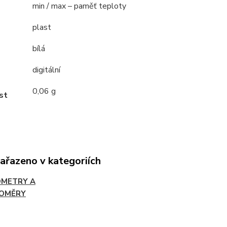
min / max – paměť teploty
plast
bílá
digitální
0,06 g
st
zařazeno v kategoriích
METRY A
OMĚRY