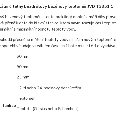
tální čitelný bezdrátový bazénový teploměr JVD T3351.1
ý bazénový teploměr - tento praktický doplněk měří díky plovouc
ě přenáší data do hlavní stanice, která navíc ukazuje čas i teplo
nimální a maximální hodnotu teploty vody.
 pohodlí přesného měření teploty vody s naším novým teploměrem
 spolehlivé údaje v reálném čase aniž bste museli čidlo vyndávat
60 mm
90 mm
y
23 mm
12-ti nebo 24-hodinový denní režim
Teploměr
í funkce
Teplota (Celsius nebo Fahrenheit)