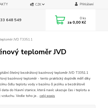
AKTY
Přihlášení
CZK
0
ks
733 648 549
za
0,00 Kč
ý teploměr JVD T3351.1
zénový teploměr JVD
gitální čitelný bezdrátový bazénový teploměr JVD T3351.1
tový bazénový teploměr - tento praktický doplněk měří díky
címu čidlu teplotu vody v bazénu či jezírku a bezdrátově
 data do hlavní stanice, která navíc ukazuje čas i teplotu a
t vzduchu. Vedle toho je...
celý popis