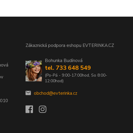
Zákaznická podpora eshopu EVTERINKA.CZ
Bohunka Budínová
nová
tel. 733 648 549
(Po-Pá - 9:00-17:00hod, So 8:00-
ov
12:00hod)
obchod@evterinka.cz
2010