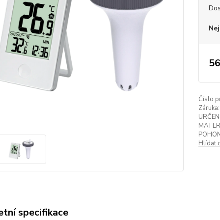
Dos
Nej
56
Číslo p
Záruka:
URČENÍ
MATER
POHON
Hlídat 
tní specifikace