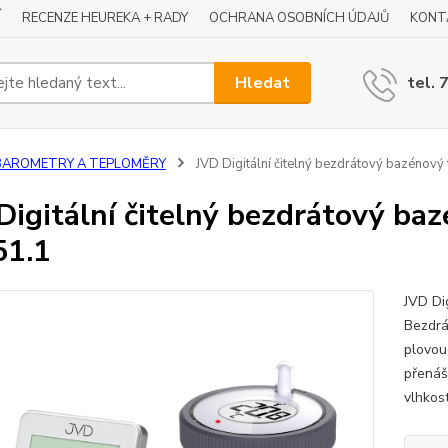
Í
RECENZE HEUREKA + RADY
OCHRANA OSOBNÍCH ÚDAJŮ
KONT
Hledat
tel. 
BAROMETRY A TEPLOMĚRY
JVD Digitální čitelný bezdrátový bazénov
Digitální čitelný bezdrátový ba
51.1
JVD Di
Bezdrá
plovou
přenáší
vlhkos