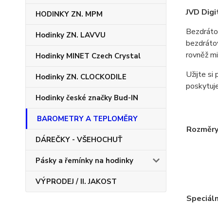
JVD Digi
HODINKY ZN. MPM
Bezdrátov
Hodinky ZN. LAVVU
bezdrátov
rovněž mi
Hodinky MINET Czech Crystal
Užijte si
Hodinky ZN. CLOCKODILE
poskytuje
Hodinky české značky Bud-IN
BAROMETRY A TEPLOMĚRY
Rozměr
DÁREČKY - VŠEHOCHUŤ
Pásky a řemínky na hodinky
VÝPRODEJ / II. JAKOST
Speciáln