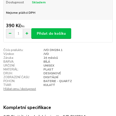
Dostupnost
Skladem
Nejsme plátci DPH
390 Kč
/
ks
Přidat do košíku
Číslo produktu:
JVD DM284.1
Výrobce:
JVD
Záruka:
24 měsíců
BARVA:
BÍLÁ
URČENÍ:
UNISEX
MATERIÁL:
PLAST
DRUH:
DESIGNOVÉ
ZOBRAZENÍ ČASU:
DIGITÁLNÍ
POHON:
BATERIE - QUARTZ
TVAR:
KULATÝ
Hlídat cenu / dostupnost
Kompletní specifikace