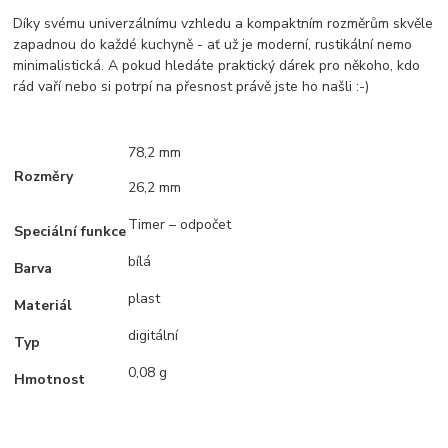
Díky svému univerzálnímu vzhledu a kompaktním rozměrům skvěle
zapadnou do každé kuchyně - ať už je moderní, rustikální nemo
minimalistická. A pokud hledáte praktický dárek pro někoho, kdo
rád vaří nebo si potrpí na přesnost právě jste ho našli :-)
78,2 mm
Rozměry
26,2 mm
Timer – odpočet
Speciální funkce
bílá
Barva
plast
Materiál
digitální
Typ
0,08 g
Hmotnost