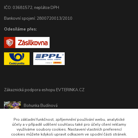
IČO: 03681572, neplátce DPH
Bankovní spojení: 2800720013/2010
Odesíláme přes:
Zákaznická podpora eshopu EVTERINKA.CZ
Bohunka Budínová
tel. 733 648 549
(Po-Pá - 9:00-17:00hod, So 8:00-12:00hod)
Pro základní funkčnost, zpříjemnění používání webu, analytické
účely a v případě udělení souhlasu také pro účely cílení reklamy
využíváme soubory cookies. Nastavení vlastních preferencí
obchod@evterinka.cz
cookies můžete kdykoli upravit odkazem ve spodní části stránek.