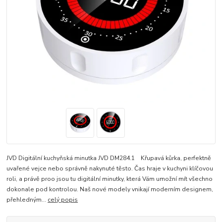
JVD Digitální kuchyňská minutka JVD DM284.1 Křupavá kůrka, perfektně
uvařené vejce nebo správně nakynuté těsto. Čas hraje v kuchyni klíčovou
roli, a právě proo jsou tu digitální minutky, která Vám umožní mít všechno
dokonale pod kontrolou. Naš nové modely vnikají moderním designem,
přehledným...
celý popis