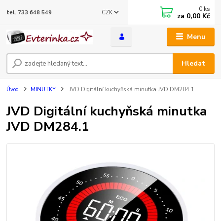
0
ks
CZK
tel. 733 648 549
za
0,00 Kč
Menu
Hledat
Úvod
MINUTKY
JVD Digitální kuchyňská minutka JVD DM284.1
JVD Digitální kuchyňská minutka
JVD DM284.1