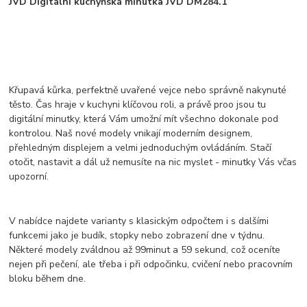
JVD Digitální kuchyňská minutka JVD DM284.1
Křupavá kůrka, perfektně uvařené vejce nebo správně nakynuté
těsto. Čas hraje v kuchyni klíčovou roli, a právě proo jsou tu
digitální minutky, která Vám umožní mít všechno dokonale pod
kontrolou. Naš nové modely vnikají moderním designem,
přehledným displejem a velmi jednoduchým ovládáním. Stačí
otočit, nastavit a dál už nemusíte na nic myslet - minutky Vás včas
upozorní.
V nabídce najdete varianty s klasickým odpočtem i s dalšími
funkcemi jako je budík, stopky nebo zobrazení dne v týdnu.
Některé modely zváldnou až 99minut a 59 sekund, což oceníte
nejen při pečení, ale třeba i při odpočinku, cvičení nebo pracovním
bloku během dne.