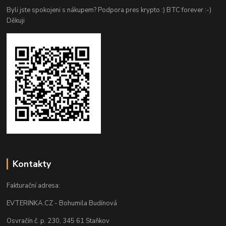
Byli jste spokojeni s nákupem? Podpora pres krypto :) BTC forever :-)
Děkuji
Kontakty
Fakturační adresa:
EVTERINKA.CZ - Bohumila Budínová
Osvračín č. p. 230, 345 61 Staňkov