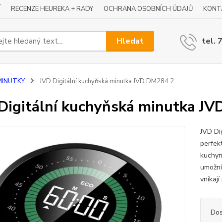
Í
RECENZE HEUREKA + RADY
OCHRANA OSOBNÍCH ÚDAJŮ
KONT
Hledat
tel. 
MINUTKY
JVD Digitální kuchyňská minutka JVD DM284.2
Digitální kuchyňská minutka J
JVD Di
perfek
kuchyni
umožní
vnikaj
Dos