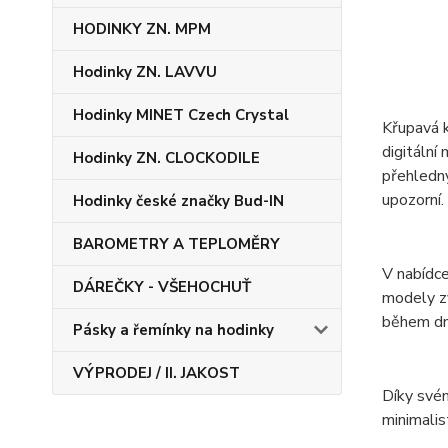
HODINKY ZN. MPM
Hodinky ZN. LAVVU
Hodinky MINET Czech Crystal
Křupavá k
digitální
Hodinky ZN. CLOCKODILE
přehledný
upozorní.
Hodinky české značky Bud-IN
BAROMETRY A TEPLOMĚRY
V nabídce
DÁREČKY - VŠEHOCHUŤ
modely zv
během dn
Pásky a řemínky na hodinky
VÝPRODEJ / II. JAKOST
Díky svém
minimalis