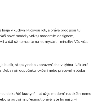
aje v kuchyni klíčovou roli, a právě proo jsou tu
. Naš nové modely vnikají moderním designem,
it a dál už nemusíte na nic myslet - minutky Vás včas
o je budík, stopky nebo zobrazení dne v týdnu. Některé
 třeba i při odpočinku, cvičení nebo pracovním bloku
 do každé kuchyně - ať už je moderní, rustikální nemo
bo si potrpí na přesnost právě jste ho našli :-)