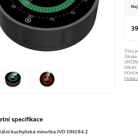
Nej
39
Číslo p
Záruka:
URČENÍ
DRUH:
POHON
Hlídat 
tní specifikace
tální kuchyňská minutka JVD DM284.2