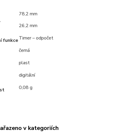
78,2 mm
y
26,2 mm
Timer – odpočet
í funkce
černá
plast
digitální
0,08 g
st
zařazeno v kategoriích