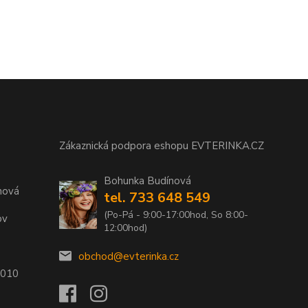
Zákaznická podpora eshopu EVTERINKA.CZ
Bohunka Budínová
nová
tel. 733 648 549
(Po-Pá - 9:00-17:00hod, So 8:00-
ov
12:00hod)
obchod@evterinka.cz
2010