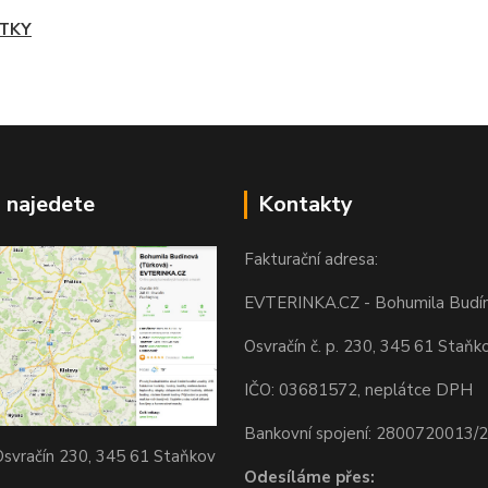
TKY
 najedete
Kontakty
Fakturační adresa:
EVTERINKA.CZ - Bohumila Budí
Osvračín č. p. 230, 345 61 Staňk
IČO: 03681572, neplátce DPH
Bankovní spojení: 2800720013/
svračín 230, 345 61 Staňkov
Odesíláme přes: