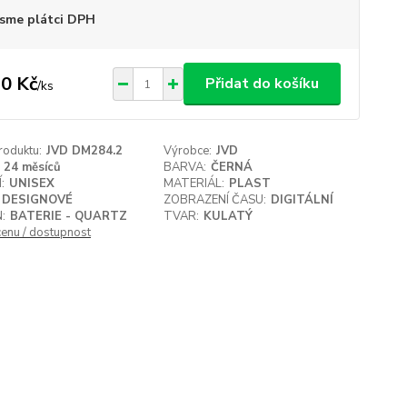
sme plátci DPH
0 Kč
Přidat do košíku
/
ks
roduktu:
JVD DM284.2
Výrobce:
JVD
24 měsíců
BARVA:
ČERNÁ
:
UNISEX
MATERIÁL:
PLAST
DESIGNOVÉ
ZOBRAZENÍ ČASU:
DIGITÁLNÍ
:
BATERIE - QUARTZ
TVAR:
KULATÝ
cenu / dostupnost