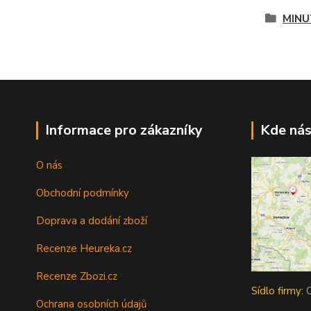
MINU
Informace pro zákazníky
Kde nás
O nás
Obchodní podmínky
Doprava a dodání zboží
Recenze Heureka.cz
Recenze Zbozi.cz
Sídlo firmy:
O
Ochrana osobních údajů