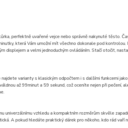
ůrka, perfektně uvařené vejce nebo správně nakynuté těsto. Čas hr
 minutky, která Vám umožní mít všechno dokonale pod kontrolou
m displejem a velmi jednoduchým ovládáním. Stačí otočit, nastav
 najdete varianty s klasickým odpočtem i s dalšími funkcemi jak
áldnou až 99minut a 59 sekund, což oceníte nejen při pečení, ale
e.
u univerzálnímu vzhledu a kompaktním rozměrům skvěle zapadnou
tická. A pokud hledáte praktický dárek pro někoho, kdo rád vaří ne