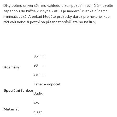
Díky svému univerzálnímu vzhledu a kompaktním rozměrům skvěle
zapadnou do každé kuchyně - ať už je moderní, rustikální nemo
minimalistická. A pokud hledáte praktický dárek pro někoho, kdo
rád vaří nebo si potrpí na přesnost právě jste ho našli :-)
96 mm
96 mm
Rozměry
35 mm
Timer – odpočet
Speciální funkce
Budík
kov
Materiál
plast