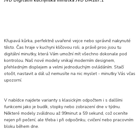
JVD Digitální kuchyňská minutka JVD DM287.1
Křupavá kůrka, perfektně uvařené vejce nebo správně nakynuté
těsto. Čas hraje v kuchyni klíčovou roli, a právě proo jsou tu
digitální minutky, která Vám umožní mít všechno dokonale pod
kontrolou. Naš nové modely vnikají moderním designem,
přehledným displejem a velmi jednoduchým ovládáním. Stačí
otočit, nastavit a dál už nemusíte na nic myslet - minutky Vás včas
upozorní.
V nabídce najdete varianty s klasickým odpočtem i s dalšími
funkcemi jako je budík, stopky nebo zobrazení dne v týdnu.
Některé modely zváldnou až 99minut a 59 sekund, což oceníte
nejen při pečení, ale třeba i při odpočinku, cvičení nebo pracovním
bloku během dne.