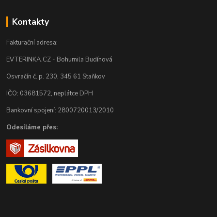
Kontakty
Fakturační adresa:
EVTERINKA.CZ - Bohumila Budínová
Osvračín č. p. 230, 345 61 Staňkov
IČO: 03681572, neplátce DPH
Bankovní spojení: 2800720013/2010
Odesíláme přes: