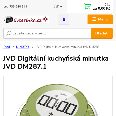
0
ks
CZK
tel. 733 648 549
za
0,00 Kč
Menu
Hledat
Úvod
MINUTKY
JVD Digitální kuchyňská minutka JVD DM287.1
JVD Digitální kuchyňská minutka
JVD DM287.1