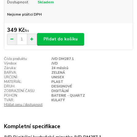
Dostupnost
Skladem
Nejsme plátci DPH
349 Kč
/
ks
Přidat do košíku
Číslo produktu:
JVD DM287.1
Výrobce:
JVD
Záruka:
24 měsíců
BARVA:
ZELENÁ
URČENÍ:
UNISEX
MATERIÁL:
PLAST
DRUH:
DESIGNOVÉ
ZOBRAZENÍ ČASU:
DIGITÁLNÍ
POHON:
BATERIE - QUARTZ
TVAR:
KULATÝ
Hlídat cenu / dostupnost
Kompletní specifikace