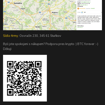
Sídlo firmy:
Osvračín 230, 345 61 Staňkov
Byli jste spokojeni s nákupem? Podpora pres krypto :) BTC forever :-)
Děkuji