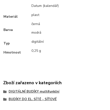
Datum (kalendář)
plast
Materiál
černá
Barva
modrá
digitální
Typ
0,25 g
Hmotnost
Zboží zařazeno v kategoriích
DIGITÁLNÍ BUDÍKY multifunkční
BUDÍKY DO EL. SÍTĚ - SÍŤOVÉ