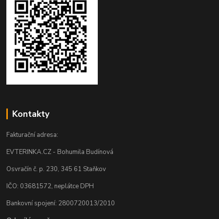
Kontakty
Fakturační adresa:
EVTERINKA.CZ - Bohumila Budínová
Osvračín č. p. 230, 345 61 Staňkov
IČO: 03681572, neplátce DPH
Bankovní spojení: 2800720013/2010