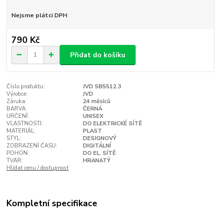
Nejsme plátci DPH
790 Kč
Přidat do košíku
Číslo produktu:
JVD SB5512.3
Výrobce:
JVD
Záruka:
24 měsíců
BARVA:
ČERNÁ
URČENÍ:
UNISEX
VLASTNOSTI:
DO ELEKTRICKÉ SÍTĚ
MATERIÁL:
PLAST
STYL:
DESIGNOVÝ
ZOBRAZENÍ ČASU:
DIGITÁLNÍ
POHON:
DO EL. SÍTĚ
TVAR:
HRANATÝ
Hlídat cenu / dostupnost
Kompletní specifikace