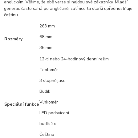
anglickým. Věříme, že obě verze si najdou své zákazníky. Mladší
generac často sahá po angličtině, zatímco ta starší upřednostňuje
češtinu.
263 mm
68 mm
Rozměry
36 mm
12-ti nebo 24-hodinový denní režim
Teploměr
3 stupně jasu
Budík
Vlhkoměr
Speciální funkce
LED podsvícení
budík 2x
Čeština