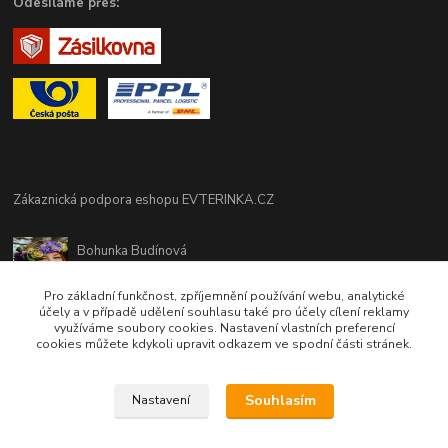
Odesíláme přes:
Zákaznická podpora eshopu EVTERINKA.CZ
Bohunka Budínová
tel. 733 648 549
(Po-Pá - 9:00-17:00hod, So 8:00-12:00hod)
Pro základní funkčnost, zpříjemnění používání webu, analytické
účely a v případě udělení souhlasu také pro účely cílení reklamy
využíváme soubory cookies. Nastavení vlastních preferencí
obchod@evterinka.cz
cookies můžete kdykoli upravit odkazem ve spodní části stránek.
Souhlasím
Nastavení