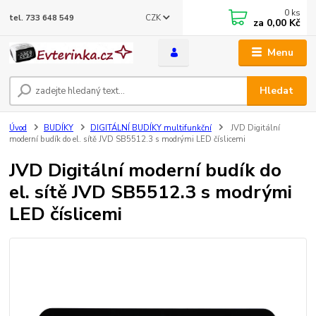
0
ks
CZK
tel. 733 648 549
za
0,00 Kč
Menu
Hledat
Úvod
BUDÍKY
DIGITÁLNÍ BUDÍKY multifunkční
JVD Digitální
moderní budík do el. sítě JVD SB5512.3 s modrými LED číslicemi
JVD Digitální moderní budík do
el. sítě JVD SB5512.3 s modrými
LED číslicemi