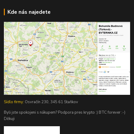
Kde nás najedete
Sídlo firmy:
Osvračín 230, 345 61 Staňkov
Byli jste spokojeni s nákupem? Podpora pres krypto :) BTC forever :-)
Děkuji