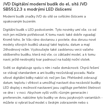
JVD Digitální moderní budík do el. sítě JVD
SB5512.3 s modrými LED číslicemi
Moderní budík značky JVD do sítě se svítícími číslicemi a
opakovaným buzením.
Digitální budík s LED podsvícením. Tyto novinky umí vše, co od
nich jen můžete potřebovat. K tomu navíc také dobře vypadají.
Kromě toho, že Vás ráno dostanou z postele, dva zbrusu nové
modely síťových budíků ukazují také teplotu, datum a mají
24hodinový režim. Vyzkoušejte také zaoblenou verzi vašeho
oblíbeného budíku, která má vše, co základní model, a k tomu
navíc ještě neobvyklý tvar padnoucí na každý noční stolek.
Světl se digitalizuje spolu s ním i naše domácnosti. Chyrá řešení
se stávají standardem a ani budíky nezůstávají pozadu. Naše
síťové digitální bdíky nabízí víc než jen čas. Přehledně zobrazují
datum, teplotu i vlhkost a umožňují nastavit dva nezávislé budíky.
LED displej s možností nastavení jasu zajišťuje perfektní čitelnost
ve dne i v noci. Abychom vyšli vstříc různým generacím i
preferencím, nabízíme tyto budíky ve dvou jazykových variantách -
můžete si vybrat buď model s českým zobrazením nebo s