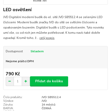
LED osvětlení
JVD Digitální moderní budík do el. sítě JVD SB5512.4 se zelenými LED
číslicemi Moderní budík značky JVD do sítě se svítícími číslicemi a
opakovaným buzením. Digitální budík s LED podsvícením. Tyto novinky
umí vše, co od nich jen můžete potřebovat. K tomu navíc také dobře
vypadají. Kromě toho, ž...
celý popis
Dostupnost
Skladem
Nejsme plátci DPH
790 Kč
Přidat do košíku
Číslo produktu:
JVD SB5512.4
Výrobce:
JVD
Záruka:
24 měsíců
BARVA:
ČERNÁ