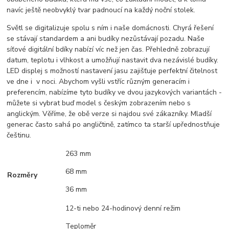
navíc ještě neobvyklý tvar padnoucí na každý noční stolek.
Světl se digitalizuje spolu s ním i naše domácnosti. Chyrá řešení
se stávají standardem a ani budíky nezůstávají pozadu. Naše
síťové digitální bdíky nabízí víc než jen čas. Přehledně zobrazují
datum, teplotu i vlhkost a umožňují nastavit dva nezávislé budíky.
LED displej s možností nastavení jasu zajišťuje perfektní čitelnost
ve dne i v noci. Abychom vyšli vstříc různým generacím i
preferencím, nabízíme tyto budíky ve dvou jazykových variantách -
můžete si vybrat buď model s českým zobrazením nebo s
anglickým. Věříme, že obě verze si najdou své zákazníky. Mladší
generac často sahá po angličtině, zatímco ta starší upřednostňuje
češtinu.
263 mm
68 mm
Rozměry
36 mm
12-ti nebo 24-hodinový denní režim
Teploměr