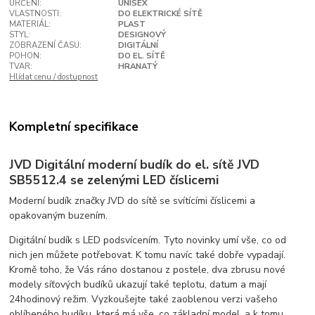
URČENÍ:
UNISEX
VLASTNOSTI:
DO ELEKTRICKÉ SÍTĚ
MATERIÁL:
PLAST
STYL:
DESIGNOVÝ
ZOBRAZENÍ ČASU:
DIGITÁLNÍ
POHON:
DO EL. SÍTĚ
TVAR:
HRANATÝ
Hlídat cenu / dostupnost
Kompletní specifikace
JVD Digitální moderní budík do el. sítě JVD
SB5512.4 se zelenými LED číslicemi
Moderní budík značky JVD do sítě se svítícími číslicemi a
opakovaným buzením.
Digitální budík s LED podsvícením. Tyto novinky umí vše, co od
nich jen můžete potřebovat. K tomu navíc také dobře vypadají.
Kromě toho, že Vás ráno dostanou z postele, dva zbrusu nové
modely síťových budíků ukazují také teplotu, datum a mají
24hodinový režim. Vyzkoušejte také zaoblenou verzi vašeho
oblíbeného budíku, která má vše, co základní model, a k tomu