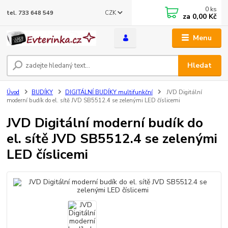
0
ks
CZK
tel. 733 648 549
za
0,00 Kč
Menu
Hledat
Úvod
BUDÍKY
DIGITÁLNÍ BUDÍKY multifunkční
JVD Digitální
moderní budík do el. sítě JVD SB5512.4 se zelenými LED číslicemi
JVD Digitální moderní budík do
el. sítě JVD SB5512.4 se zelenými
LED číslicemi