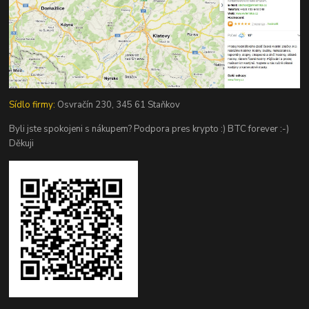
Sídlo firmy:
Osvračín 230, 345 61 Staňkov
Byli jste spokojeni s nákupem? Podpora pres krypto :) BTC forever :-)
Děkuji