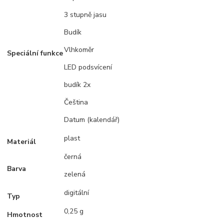
3 stupně jasu
Budík
Vlhkoměr
Speciální funkce
LED podsvícení
budík 2x
Čeština
Datum (kalendář)
plast
Materiál
černá
Barva
zelená
digitální
Typ
0,25 g
Hmotnost