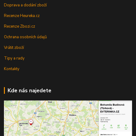
Doprava a dodání zboží
Recenze Heureka.cz
Recenze Zbozi.cz
Ochrana osobních údajů
Vrátit zboží
Tipy a rady
Kontakty
Kde nás najedete