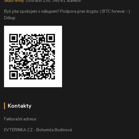
Sídlo firmy:
Osvračín 230, 345 61 Staňkov
Byli jste spokojeni s nákupem? Podpora pres krypto :) BTC forever :-)
Děkuji
Kontakty
Fakturační adresa:
EVTERINKA.CZ - Bohumila Budínová