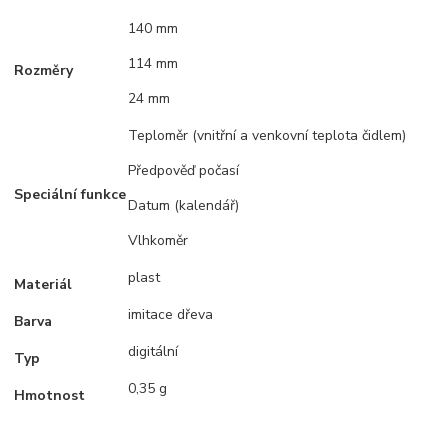
140 mm
114 mm
Rozměry
24 mm
Teploměr (vnitřní a venkovní teplota čidlem)
Předpověď počasí
Speciální funkce
Datum (kalendář)
Vlhkoměr
plast
Materiál
imitace dřeva
Barva
digitální
Typ
0,35 g
Hmotnost