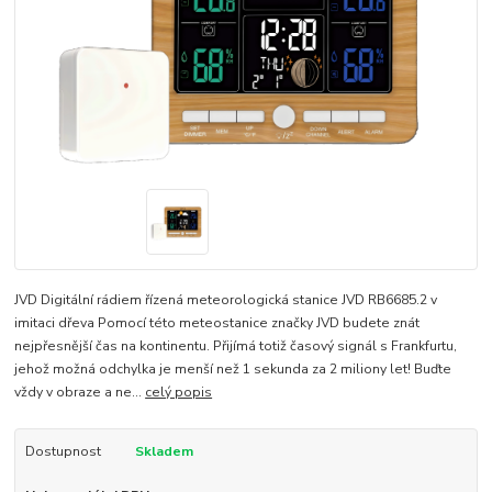
JVD Digitální rádiem řízená meteorologická stanice JVD RB6685.2 v
imitaci dřeva Pomocí této meteostanice značky JVD budete znát
nejpřesnější čas na kontinentu. Přijímá totiž časový signál s Frankfurtu,
jehož možná odchylka je menší než 1 sekunda za 2 miliony let! Buďte
vždy v obraze a ne...
celý popis
Dostupnost
Skladem