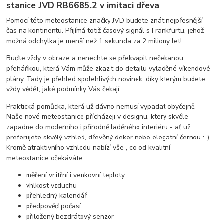
stanice JVD RB6685.2 v imitaci dřeva
Pomocí této meteostanice značky JVD budete znát nejpřesnější
čas na kontinentu. Přijímá totiž časový signál s Frankfurtu, jehož
možná odchylka je menší než 1 sekunda za 2 miliony let!
Buďte vždy v obraze a nenechte se překvapit nečekanou
přeháňkou, která Vám může zkazit do detailu vyladěné víkendové
plány. Tady je přehled spolehlivých novinek, díky kterým budete
vždy vědět, jaké podmínky Vás čekají.
Praktická pomůcka, která už dávno nemusí vypadat obyčejně.
Naše nové meteostanice přícházeji v designu, který skvěle
zapadne do moderního i přírodně laděného interiéru - ať už
preferujete skvělý vzhled, dřevěný dekor nebo elegatní černou :-)
Kromě atraktivního vzhledu nabízí vše , co od kvalitní
meteostanice očekáváte:
měření vnitřní i venkovní teploty
vhlkost vzduchu
přehledný kalendář
předpověď počasí
přiložený bezdrátový senzor