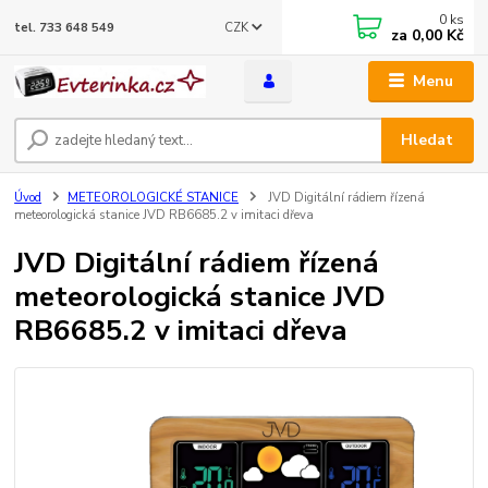
0
ks
CZK
tel. 733 648 549
za
0,00 Kč
Menu
Hledat
Úvod
METEOROLOGICKÉ STANICE
JVD Digitální rádiem řízená
meteorologická stanice JVD RB6685.2 v imitaci dřeva
JVD Digitální rádiem řízená
meteorologická stanice JVD
RB6685.2 v imitaci dřeva