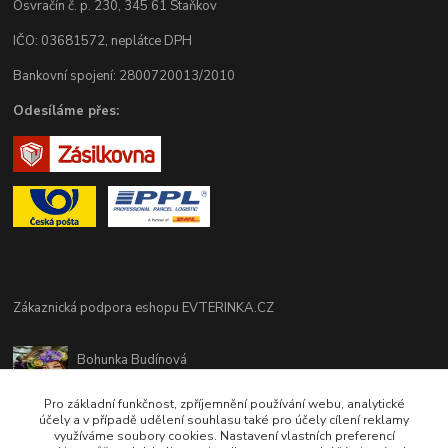
Osvračín č. p. 230, 345 61 Staňkov
IČO: 03681572, neplátce DPH
Bankovní spojení: 2800720013/2010
Odesíláme přes:
Zákaznická podpora eshopu EVTERINKA.CZ
Bohunka Budínová
tel. 733 648 549
(Po-Pá - 9:00-17:00hod, So 8:00-12:00hod)
Pro základní funkčnost, zpříjemnění používání webu, analytické
účely a v případě udělení souhlasu také pro účely cílení reklamy
využíváme soubory cookies. Nastavení vlastních preferencí
obchod@evterinka.cz