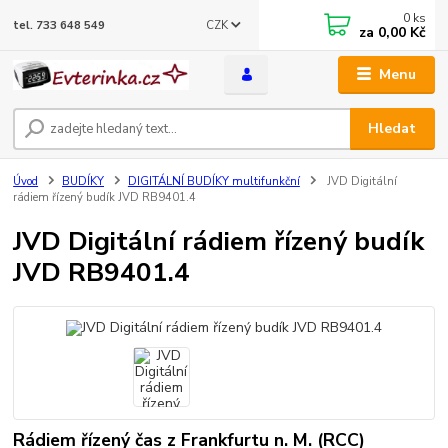
0
ks
CZK
tel. 733 648 549
za
0,00 Kč
Menu
Hledat
Úvod
BUDÍKY
DIGITÁLNÍ BUDÍKY multifunkční
JVD Digitální
rádiem řízený budík JVD RB9401.4
JVD Digitální rádiem řízený budík
JVD RB9401.4
Rádiem řízený čas z Frankfurtu n. M. (RCC)