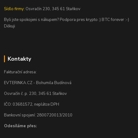
Sídlo firmy:
Osvračín 230, 345 61 Staňkov
Byli jste spokojeni s nákupem? Podpora pres krypto :) BTC forever :-)
Děkuji
Kontakty
Fakturační adresa:
EVTERINKA.CZ - Bohumila Budínová
Osvračín č. p. 230, 345 61 Staňkov
IČO: 03681572, neplátce DPH
Bankovní spojení: 2800720013/2010
Odesíláme přes: