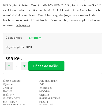
JVD Digitální rádiem řízený budík JVD RB9401.4 Digitální budík značky JVD
vyniká nad ostatní budíky množstvím funkcí, které má. Jistě mnohé z nich
oceníte! Praktické rádiem řízené budíčky, kterým jsme se rozhodli dát
trochu šmrncu navíc. Kromě tradiční černé a bílé je u nás najdete v barvě
olivově...
celý popis
Dostupnost
Skladem
Nejsme plátci DPH
599 Kč
/
ks
Přidat do košíku
Číslo produktu:
JVD RB9401.4
Výrobce:
JVD
Záruka:
24 měsíců
BARVA:
MODRÁ
URČENÍ:
UNISEX
VLASTNOSTI:
RÁDIEM ŘÍZENÉ
MATERIÁL:
PLAST