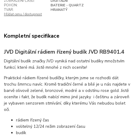
ZOBRAZENÍ ČASU:
DIGITÁLNÍ
POHON:
BATERIE - QUARTZ
TVAR:
HRANATÝ
Hlídat cenu / dostupnost
Kompletní specifikace
JVD Digitální rádiem řízený budík JVD RB9401.4
Digitální budík značky JVD vyniká nad ostatní budíky množstvím
funkcí, které má. Jistě mnohé z nich oceníte!
Praktické rádiem řízené budíčky, kterým jsme se rozhodli dát
trochu šmrncu navíc. Kromě tradiční černé a bílé je u nás najdete v
barvě olivově zelené, bronzové, modré a v odstínu rose gold. Jistě
oceníte i fakt, že budík nabízí mimo jiné jazyky i češtinu a zároveň
je vybaven senzorem stmívání, díky kterému Vás nebudou bolet
oči.
rádiem řízený čas
volitelný 12/24 režim zobrazení času
budík