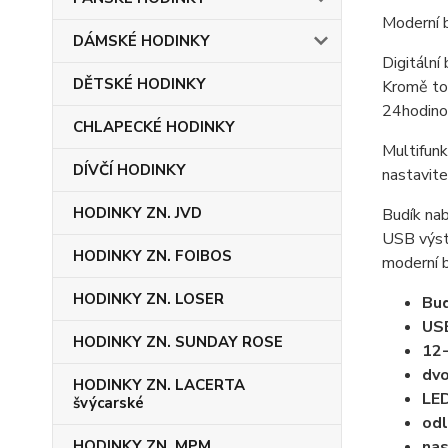
Moderní b
DÁMSKÉ HODINKY
Digitální
DĚTSKÉ HODINKY
Kromě toh
24hodino
CHLAPECKÉ HODINKY
Multifunk
DÍVČÍ HODINKY
nastavite
HODINKY ZN. JVD
Budík nab
USB výstu
HODINKY ZN. FOIBOS
moderní b
HODINKY ZN. LOSER
Bud
USB
HODINKY ZN. SUNDAY ROSE
12-
dvo
HODINKY ZN. LACERTA
LED
švýcarské
odl
HODINKY ZN. MPM
nas