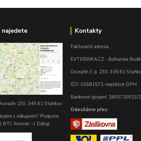
 najedete
Kontakty
Fakturační adresa:
EVTERINKA.CZ - Bohumila Budí
Osvračín č. p. 230, 345 61 Staňk
IČO: 03681572, neplátce DPH
Bankovní spojení: 2800720013/
svračín 230, 345 61 Staňkov
Odesíláme přes:
okojeni s nákupem? Podpora
) BTC forever :-) Děkuji