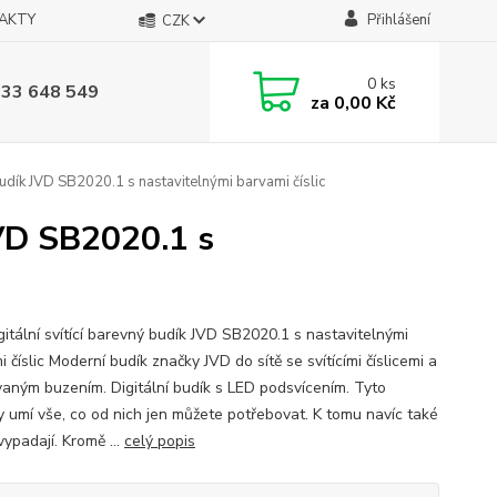
AKTY
Přihlášení
CZK
0
ks
733 648 549
za
0,00 Kč
budík JVD SB2020.1 s nastavitelnými barvami číslic
JVD SB2020.1 s
gitální svítící barevný budík JVD SB2020.1 s nastavitelnými
 číslic Moderní budík značky JVD do sítě se svítícími číslicemi a
aným buzením. Digitální budík s LED podsvícením. Tyto
y umí vše, co od nich jen můžete potřebovat. K tomu navíc také
ypadají. Kromě ...
celý popis