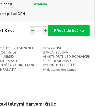
tupnost
Skladem
sme plátci DPH
0 Kč
Přidat do košíku
/
ks
roduktu:
JVD SB2020.1
Výrobce:
JVD
24 měsíců
BARVA:
ZELENÁ
:
UNISEX
VLASTNOSTI:
LED PODSVÍCENÍ
IÁL:
PLAST
STYL:
DESIGNOVÝ
ZENÍ ČASU:
DIGITÁLNÍ
POHON:
DO EL. SÍTĚ
HRANATÝ
Hlídat cenu / dostupnost
tavitelnými barvami číslic