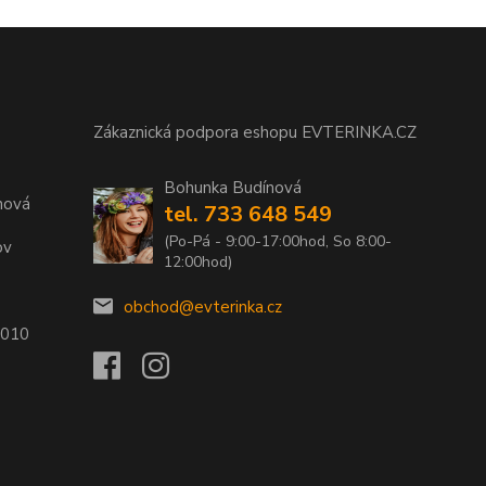
Zákaznická podpora eshopu EVTERINKA.CZ
Bohunka Budínová
nová
tel. 733 648 549
(Po-Pá - 9:00-17:00hod, So 8:00-
ov
12:00hod)
obchod@evterinka.cz
2010