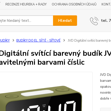
Í
RECENZE HEUREKA + RADY
OCHRANA OSOBNÍCH ÚDAJŮ
KONT
Hledat
tel. 
BUDÍKY
BUDÍKY DO EL. SÍTĚ - SÍŤOVÉ
JVD Digitální svítící barevný 
Digitální svítící barevný budík 
avitelnými barvami číslic
JVD Di
barvami
opakov
novink
dobře v