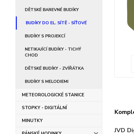
DĚTSKÉ BAREVNÉ BUDÍKY
BUDÍKY DO EL. SÍTĚ - SÍŤOVÉ
BUDÍKY S PROJEKCÍ
NETIKAJÍCÍ BUDÍKY - TICHÝ
CHOD
DĚTSKÉ BUDÍKY - ZVÍŘÁTKA
BUDÍKY S MELODIEMI
METEOROLOGICKÉ STANICE
STOPKY - DIGITÁLNÍ
Komple
MINUTKY
JVD Dig
PÁNSKÉ HODINKY