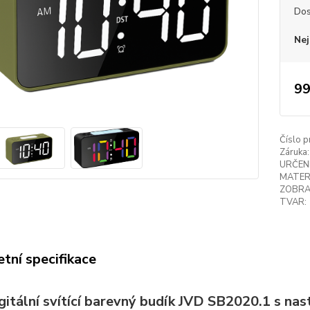
Dos
Nej
99
Číslo p
Záruka:
URČENÍ
MATER
ZOBRA
TVAR:
tní specifikace
itální svítící barevný budík JVD SB2020.1 s nas