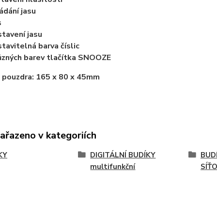
ádání jasu
s
tavení jasu
tavitelná barva číslic
ůzných barev tlačítka SNOOZE
 pouzdra:
165 x 80 x 45mm
zařazeno v kategoriích
KY
DIGITÁLNÍ BUDÍKY
BUDÍ
multifunkční
SÍŤ