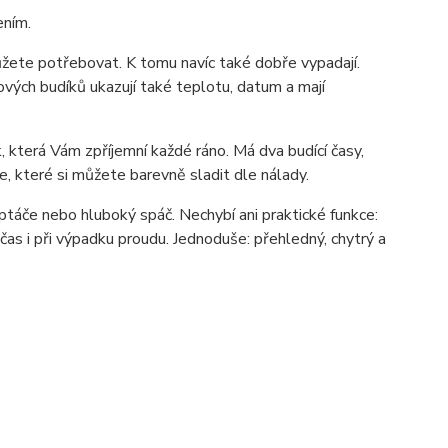
ením.
můžete potřebovat. K tomu navíc také dobře vypadají.
vých budíků ukazují také teplotu, datum a mají
, která Vám zpříjemní každé ráno. Má dva budící časy,
ze, které si můžete barevně sladit dle nálady.
í ptáče nebo hluboký spáč. Nechybí ani praktické funkce:
 čas i při výpadku proudu. Jednoduše: přehledný, chytrý a