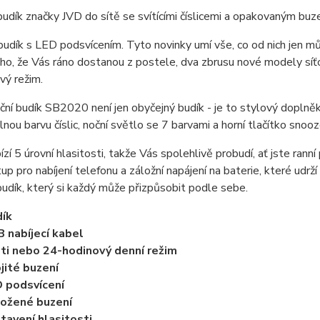
udík značky JVD do sítě se svítícími číslicemi a opakovaným buz
 budík s LED podsvícením. Tyto novinky umí vše, co od nich jen 
o, že Vás ráno dostanou z postele, dva zbrusu nové modely síťo
vý režim.
ční budík SB2020 není jen obyčejný budík - je to stylový doplněk
lnou barvu číslic, noční světlo se 7 barvami a horní tlačítko snoo
ízí 5 úrovní hlasitosti, takže Vás spolehlivě probudí, ať jste rann
p pro nabíjení telefonu a záložní napájení na baterie, které udrží
udík, který si každý může přizpůsobit podle sebe.
ík
 nabíjecí kabel
ti nebo 24-hodinový denní režim
jité buzení
 podsvícení
ožené buzení
tavení hlasitosti