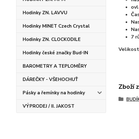
ovl
Hodinky ZN. LAVVU
Ča
Nas
Hodinky MINET Czech Crystal
Nas
7 r
Hodinky ZN. CLOCKODILE
Velikost
Hodinky české značky Bud-IN
BAROMETRY A TEPLOMĚRY
DÁREČKY - VŠEHOCHUŤ
Zboží 
Pásky a řemínky na hodinky
BUDÍ
VÝPRODEJ / II. JAKOST