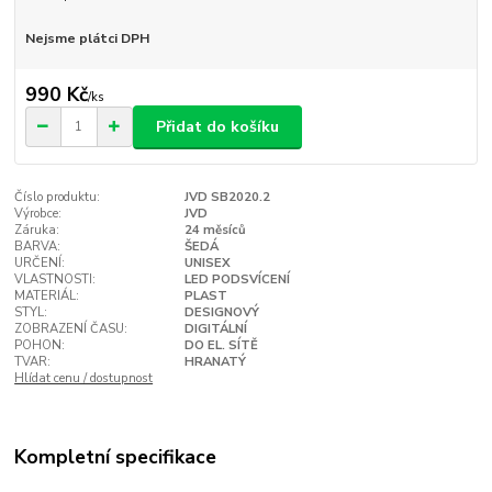
Nejsme plátci DPH
990 Kč
/
ks
Přidat do košíku
Číslo produktu:
JVD SB2020.2
Výrobce:
JVD
Záruka:
24 měsíců
BARVA:
ŠEDÁ
URČENÍ:
UNISEX
VLASTNOSTI:
LED PODSVÍCENÍ
MATERIÁL:
PLAST
STYL:
DESIGNOVÝ
ZOBRAZENÍ ČASU:
DIGITÁLNÍ
POHON:
DO EL. SÍTĚ
TVAR:
HRANATÝ
Hlídat cenu / dostupnost
Kompletní specifikace