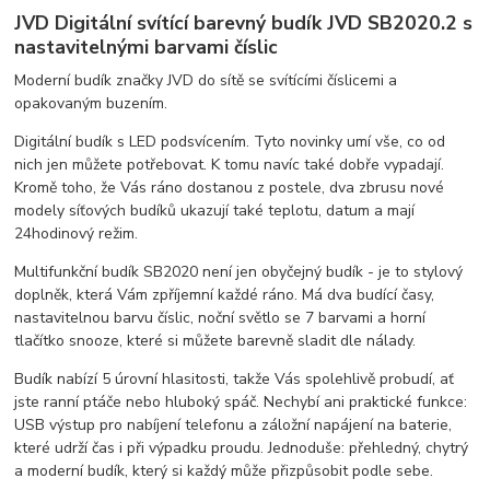
JVD Digitální svítící barevný budík JVD SB2020.2 s
nastavitelnými barvami číslic
Moderní budík značky JVD do sítě se svítícími číslicemi a
opakovaným buzením.
Digitální budík s LED podsvícením. Tyto novinky umí vše, co od
nich jen můžete potřebovat. K tomu navíc také dobře vypadají.
Kromě toho, že Vás ráno dostanou z postele, dva zbrusu nové
modely síťových budíků ukazují také teplotu, datum a mají
24hodinový režim.
Multifunkční budík SB2020 není jen obyčejný budík - je to stylový
doplněk, která Vám zpříjemní každé ráno. Má dva budící časy,
nastavitelnou barvu číslic, noční světlo se 7 barvami a horní
tlačítko snooze, které si můžete barevně sladit dle nálady.
Budík nabízí 5 úrovní hlasitosti, takže Vás spolehlivě probudí, ať
jste ranní ptáče nebo hluboký spáč. Nechybí ani praktické funkce:
USB výstup pro nabíjení telefonu a záložní napájení na baterie,
které udrží čas i při výpadku proudu. Jednoduše: přehledný, chytrý
a moderní budík, který si každý může přizpůsobit podle sebe.