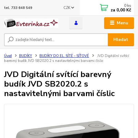
0
ks
CZK
tel. 733 648 549
za
0,00 Kč
Menu
Hledat
Úvod
BUDÍKY
BUDÍKY DO EL. SÍTĚ - SÍŤOVÉ
JVD Digitální svítící
barevný budík JVD SB2020.2 s nastavitelnými barvami číslic
JVD Digitální svítící barevný
budík JVD SB2020.2 s
nastavitelnými barvami číslic