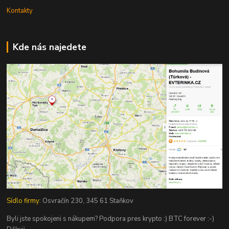
Kontakty
Kde nás najedete
Sídlo firmy:
Osvračín 230, 345 61 Staňkov
Byli jste spokojeni s nákupem? Podpora pres krypto :) BTC forever :-)