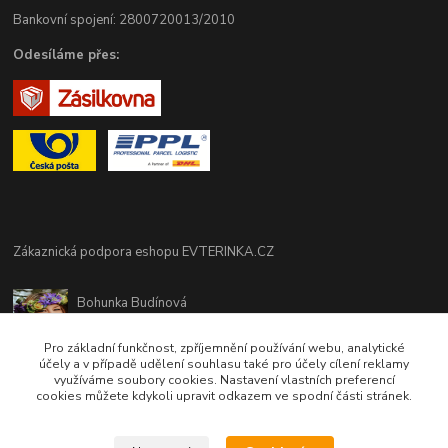
Bankovní spojení: 2800720013/2010
Odesíláme přes:
Zákaznická podpora eshopu EVTERINKA.CZ
Bohunka Budínová
tel. 733 648 549
(Po-Pá - 9:00-17:00hod, So 8:00-12:00hod)
Pro základní funkčnost, zpříjemnění používání webu, analytické
účely a v případě udělení souhlasu také pro účely cílení reklamy
využíváme soubory cookies. Nastavení vlastních preferencí
obchod@evterinka.cz
cookies můžete kdykoli upravit odkazem ve spodní části stránek.