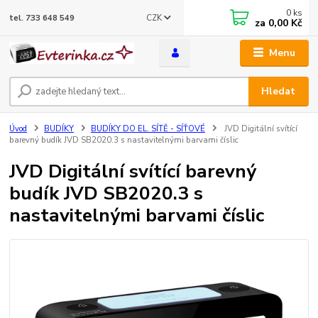
0
ks
CZK
tel. 733 648 549
za
0,00 Kč
Menu
Hledat
Úvod
BUDÍKY
BUDÍKY DO EL. SÍTĚ - SÍŤOVÉ
JVD Digitální svítící
barevný budík JVD SB2020.3 s nastavitelnými barvami číslic
JVD Digitální svítící barevný
budík JVD SB2020.3 s
nastavitelnými barvami číslic