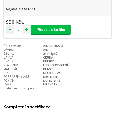
Nejsme plátci DPH
990 Kč
/
ks
Přidat do košíku
Číslo produktu:
JVD SB2020.3
Výrobce:
JVD
Záruka:
24 měsíců
BARVA:
ČERNÁ
URČENÍ:
UNISEX
VLASTNOSTI:
LED PODSVÍCENÍ
MATERIÁL:
PLAST
STYL:
DESIGNOVÝ
ZOBRAZENÍ ČASU:
DIGITÁLNÍ
POHON:
DO EL. SÍTĚ
TVAR:
HRANATÝ
Hlídat cenu / dostupnost
Kompletní specifikace