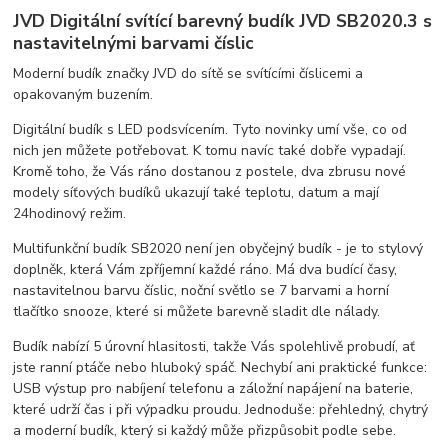
JVD Digitální svítící barevný budík JVD SB2020.3 s
nastavitelnými barvami číslic
Moderní budík značky JVD do sítě se svítícími číslicemi a
opakovaným buzením.
Digitální budík s LED podsvícením. Tyto novinky umí vše, co od
nich jen můžete potřebovat. K tomu navíc také dobře vypadají.
Kromě toho, že Vás ráno dostanou z postele, dva zbrusu nové
modely síťových budíků ukazují také teplotu, datum a mají
24hodinový režim.
Multifunkční budík SB2020 není jen obyčejný budík - je to stylový
doplněk, která Vám zpříjemní každé ráno. Má dva budící časy,
nastavitelnou barvu číslic, noční světlo se 7 barvami a horní
tlačítko snooze, které si můžete barevně sladit dle nálady.
Budík nabízí 5 úrovní hlasitosti, takže Vás spolehlivě probudí, ať
jste ranní ptáče nebo hluboký spáč. Nechybí ani praktické funkce:
USB výstup pro nabíjení telefonu a záložní napájení na baterie,
které udrží čas i při výpadku proudu. Jednoduše: přehledný, chytrý
a moderní budík, který si každý může přizpůsobit podle sebe.