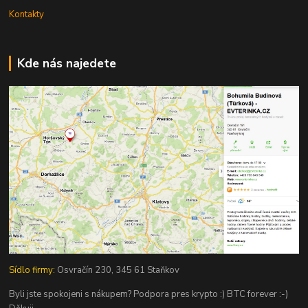
Kontakty
Kde nás najedete
Sídlo firmy:
Osvračín 230, 345 61 Staňkov
Byli jste spokojeni s nákupem? Podpora pres krypto :) BTC forever :-)