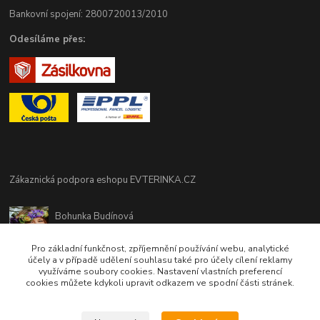
Bankovní spojení: 2800720013/2010
Odesíláme přes:
Zákaznická podpora eshopu EVTERINKA.CZ
Bohunka Budínová
tel. 733 648 549
(Po-Pá - 9:00-17:00hod, So 8:00-12:00hod)
Pro základní funkčnost, zpříjemnění používání webu, analytické
účely a v případě udělení souhlasu také pro účely cílení reklamy
využíváme soubory cookies. Nastavení vlastních preferencí
obchod@evterinka.cz
cookies můžete kdykoli upravit odkazem ve spodní části stránek.