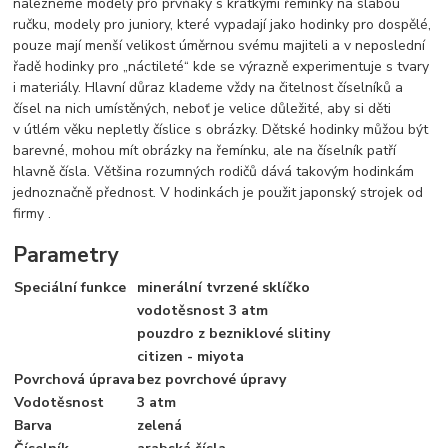
nalezneme modely pro prvňáky s krátkými řemínky na slabou
ručku, modely pro juniory, které vypadají jako hodinky pro dospělé,
pouze mají menší velikost úměrnou svému majiteli a v neposlední
řadě hodinky pro „náctileté“ kde se výrazně experimentuje s tvary
i materiály. Hlavní důraz klademe vždy na čitelnost číselníků a
čísel na nich umístěných, neboť je velice důležité, aby si děti
v útlém věku nepletly číslice s obrázky. Dětské hodinky můžou být
barevné, mohou mít obrázky na řemínku, ale na číselník patří
hlavně čísla. Většina rozumných rodičů dává takovým hodinkám
jednoznačně přednost. V hodinkách je použit japonský strojek od
firmy .
Parametry
Speciální funkce
minerální tvrzené sklíčko
vodotěsnost 3 atm
pouzdro z bezniklové slitiny
citizen - miyota
Povrchová úprava
bez povrchové úpravy
Vodotěsnost
3 atm
Barva
zelená