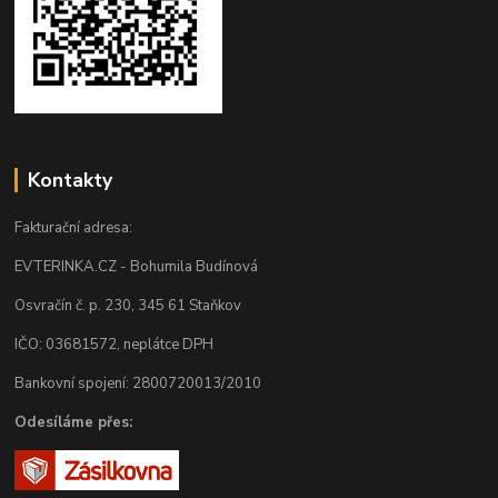
Kontakty
Fakturační adresa:
EVTERINKA.CZ - Bohumila Budínová
Osvračín č. p. 230, 345 61 Staňkov
IČO: 03681572, neplátce DPH
Bankovní spojení: 2800720013/2010
Odesíláme přes: