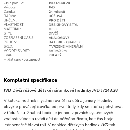
Číslo produktu:
JVD J7148.28
Výrobce:
JVD
Záruka:
24 měsíců
BARVA:
RŮŽOVÁ
URČENÍ:
PRO DĚTI
VLASTNOSTI:
DESIGNOVÝ STYL
MATERIÁL:
OCEL
STYL:
DÍVČÍ
ZOBRAZENÍ ČASU:
ANALOGOVÉ
POHON:
BATERIE - QUARTZ
SKLO:
TVRZENÉ MINERÁLNÍ
VODOTĚSNOST:
3ATM/30m
TVAR:
KULATÝ
Hlídat cenu / dostupnost
Kompletní specifikace
JVD Dívčí růžové dětské náramkové hodinky JVD J7148.28
V kolekci hodinek myslíme rovněž na děti a juniory. Hodinky
obvykle provázejí člověka od první třídy, kdy se začíná pohybovat
v řádu času. Znalost hodin je jednou z prvních systémových
znalostí vůbec a uvádí děti do běžného života, kde čas hraje
jednoznačně hlavní roli. V nabídce dětských hodinek
JVD
tak