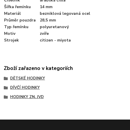
Číselník
arabská čísla
Šířka řemínku
14 mm
Materiál
bezniklová legovaná ocel
Průměr pouzdra
28,5 mm
Typ řemínku
polyuretanový
Motiv
zvíře
Strojek
citizen - miyota
Zboží zařazeno v kategoriích
DĚTSKÉ HODINKY
DÍVČÍ HODINKY
HODINKY ZN. JVD