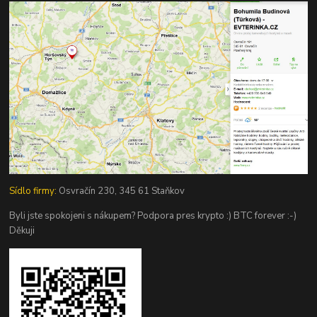
Sídlo firmy:
Osvračín 230, 345 61 Staňkov
Byli jste spokojeni s nákupem? Podpora pres krypto :) BTC forever :-)
Děkuji