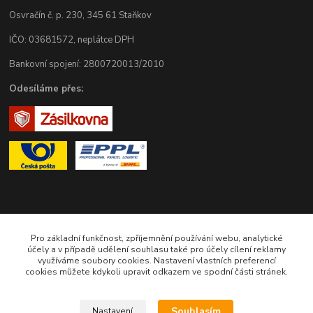
Osvračín č. p. 230, 345 61 Staňkov
IČO: 03681572, neplátce DPH
Bankovní spojení: 2800720013/2010
Odesíláme přes:
Zákaznická podpora eshopu EVTERINKA.CZ
Pro základní funkčnost, zpříjemnění používání webu, analytické
účely a v případě udělení souhlasu také pro účely cílení reklamy
využíváme soubory cookies. Nastavení vlastních preferencí
Bohunka Budínová
cookies můžete kdykoli upravit odkazem ve spodní části stránek.
tel. 733 648 549
(Po-Pá - 9:00-17:00hod, So 8:00-12:00hod)
Souhlasím
Nastavení