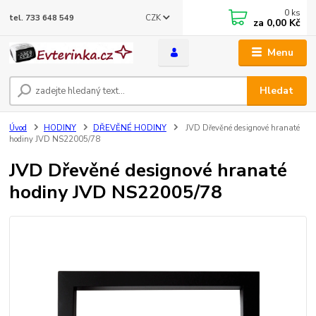
0
ks
CZK
tel. 733 648 549
za
0,00 Kč
Menu
Hledat
Úvod
HODINY
DŘEVĚNÉ HODINY
JVD Dřevěné designové hranaté
hodiny JVD NS22005/78
JVD Dřevěné designové hranaté
hodiny JVD NS22005/78