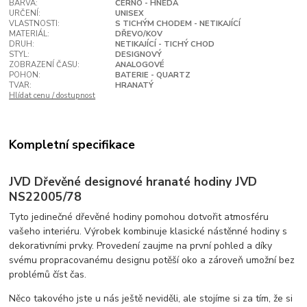
BARVA:
ČERNO - HNĚDÁ
URČENÍ:
UNISEX
VLASTNOSTI:
S TICHÝM CHODEM - NETIKAJÍCÍ
MATERIÁL:
DŘEVO/KOV
DRUH:
NETIKAJÍCÍ - TICHÝ CHOD
STYL:
DESIGNOVÝ
ZOBRAZENÍ ČASU:
ANALOGOVÉ
POHON:
BATERIE - QUARTZ
TVAR:
HRANATÝ
Hlídat cenu / dostupnost
Kompletní specifikace
JVD Dřevěné designové hranaté hodiny JVD
NS22005/78
Tyto jedinečné dřevěné hodiny pomohou dotvořit atmosféru
vašeho interiéru. Výrobek kombinuje klasické nástěnné hodiny s
dekorativními prvky. Provedení zaujme na první pohled a díky
svému propracovanému designu potěší oko a zároveň umožní bez
problémů číst čas.
Něco takového jste u nás ještě neviděli, ale stojíme si za tím, že si