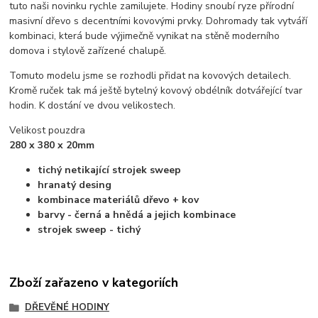
tuto naši novinku rychle zamilujete. Hodiny snoubí ryze přírodní
masivní dřevo s decentními kovovými prvky. Dohromady tak vytváří
kombinaci, která bude výjimečně vynikat na stěně moderního
domova i stylově zařízené chalupě.
Tomuto modelu jsme se rozhodli přidat na kovových detailech.
Kromě ruček tak má ještě bytelný kovový obdélník dotvářející tvar
hodin. K dostání ve dvou velikostech.
Velikost pouzdra
280 x 380 x 20mm
tichý netikající strojek sweep
hranatý desing
kombinace materiálů dřevo + kov
barvy - černá a hnědá a jejich kombinace
strojek sweep - tichý
Zboží zařazeno v kategoriích
DŘEVĚNÉ HODINY