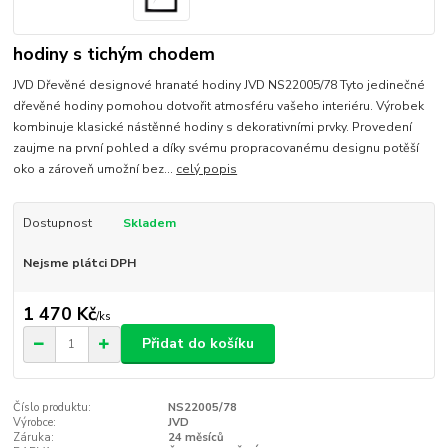
hodiny s tichým chodem
JVD Dřevěné designové hranaté hodiny JVD NS22005/78 Tyto jedinečné
dřevěné hodiny pomohou dotvořit atmosféru vašeho interiéru. Výrobek
kombinuje klasické nástěnné hodiny s dekorativními prvky. Provedení
zaujme na první pohled a díky svému propracovanému designu potěší
oko a zároveň umožní bez...
celý popis
Dostupnost
Skladem
Nejsme plátci DPH
1 470 Kč
/
ks
Přidat do košíku
Číslo produktu:
NS22005/78
Výrobce:
JVD
Záruka:
24 měsíců