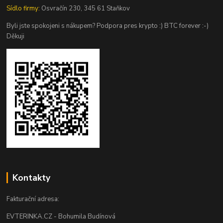
Sídlo firmy:
Osvračín 230, 345 61 Staňkov
Byli jste spokojeni s nákupem? Podpora pres krypto :) BTC forever :-)
Děkuji
Kontakty
Fakturační adresa:
EVTERINKA.CZ - Bohumila Budínová