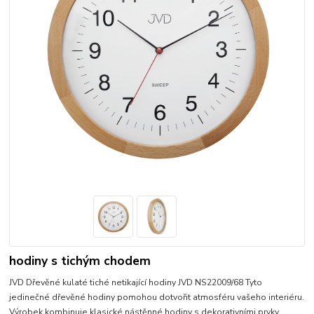
hodiny s tichým chodem
JVD Dřevěné kulaté tiché netikající hodiny JVD NS22009/68 Tyto
jedinečné dřevěné hodiny pomohou dotvořit atmosféru vašeho interiéru.
Výrobek kombinuje klasické nástěnné hodiny s dekorativními prvky.