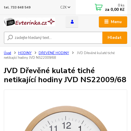
0
ks
CZK
tel. 733 648 549
za
0,00 Kč
Menu
Hledat
Úvod
HODINY
DŘEVĚNÉ HODINY
JVD Dřevěné kulaté tiché
netikající hodiny JVD NS22009/68
JVD Dřevěné kulaté tiché
netikající hodiny JVD NS22009/68