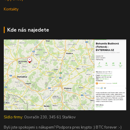
Kontakty
Kde nás najedete
Sídlo firmy:
Osvračín 230, 345 61 Staňkov
Byli jste spokojeni s nákupem? Podpora pres krypto :) BTC forever :-)