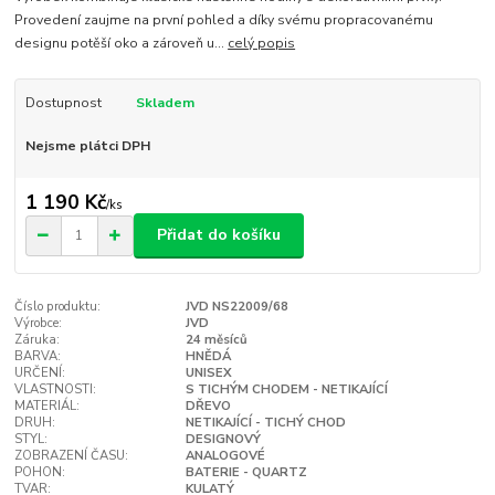
Provedení zaujme na první pohled a díky svému propracovanému
designu potěší oko a zároveň u...
celý popis
Dostupnost
Skladem
Nejsme plátci DPH
1 190 Kč
/
ks
Přidat do košíku
Číslo produktu:
JVD NS22009/68
Výrobce:
JVD
Záruka:
24 měsíců
BARVA:
HNĚDÁ
URČENÍ:
UNISEX
VLASTNOSTI:
S TICHÝM CHODEM - NETIKAJÍCÍ
MATERIÁL:
DŘEVO
DRUH:
NETIKAJÍCÍ - TICHÝ CHOD
STYL:
DESIGNOVÝ
ZOBRAZENÍ ČASU:
ANALOGOVÉ
POHON:
BATERIE - QUARTZ
TVAR:
KULATÝ