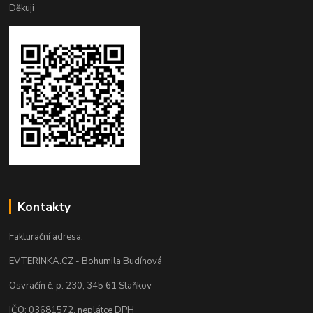
Děkuji
Kontakty
Fakturační adresa:
EVTERINKA.CZ - Bohumila Budínová
Osvračín č. p. 230, 345 61 Staňkov
IČO: 03681572, neplátce DPH