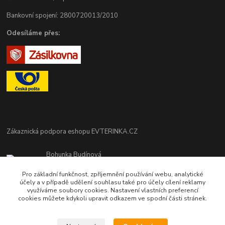
Bankovní spojení: 2800720013/2010
Odesíláme přes:
Zákaznická podpora eshopu EVTERINKA.CZ
Bohunka Budínová
tel. 733 648 549
Pro základní funkčnost, zpříjemnění používání webu, analytické
(Po-Pá - 9:00-17:00hod, So 8:00-12:00hod)
účely a v případě udělení souhlasu také pro účely cílení reklamy
využíváme soubory cookies. Nastavení vlastních preferencí
obchod@evterinka.cz
cookies můžete kdykoli upravit odkazem ve spodní části stránek.