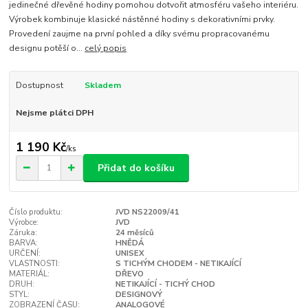
jedinečné dřevěné hodiny pomohou dotvořit atmosféru vašeho interiéru.
Výrobek kombinuje klasické nástěnné hodiny s dekorativními prvky.
Provedení zaujme na první pohled a díky svému propracovanému
designu potěší o...
celý popis
Dostupnost
Skladem
Nejsme plátci DPH
1 190 Kč
/
ks
Přidat do košíku
Číslo produktu:
JVD NS22009/41
Výrobce:
JVD
Záruka:
24 měsíců
BARVA:
HNĚDÁ
URČENÍ:
UNISEX
VLASTNOSTI:
S TICHÝM CHODEM - NETIKAJÍCÍ
MATERIÁL:
DŘEVO
DRUH:
NETIKAJÍCÍ - TICHÝ CHOD
STYL:
DESIGNOVÝ
ZOBRAZENÍ ČASU:
ANALOGOVÉ