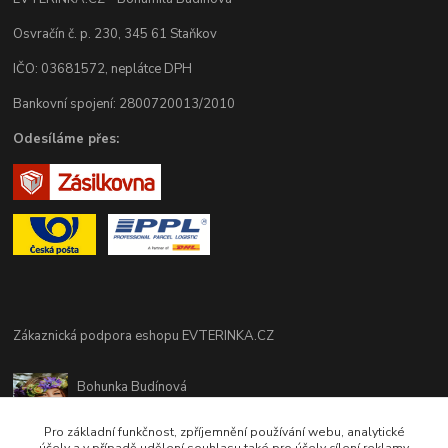
Osvračín č. p. 230, 345 61 Staňkov
IČO: 03681572, neplátce DPH
Bankovní spojení: 2800720013/2010
Odesíláme přes:
Zákaznická podpora eshopu EVTERINKA.CZ
Bohunka Budínová
tel. 733 648 549
(Po-Pá - 9:00-17:00hod, So 8:00-12:00hod)
Pro základní funkčnost, zpříjemnění používání webu, analytické