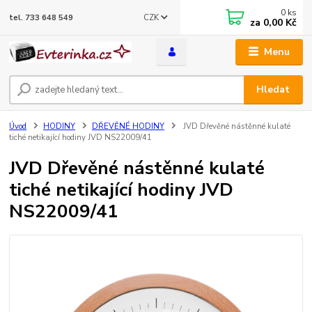
0
ks
CZK
tel. 733 648 549
za
0,00 Kč
Menu
Hledat
Úvod
HODINY
DŘEVĚNÉ HODINY
JVD Dřevěné nástěnné kulaté
tiché netikající hodiny JVD NS22009/41
JVD Dřevěné nástěnné kulaté
tiché netikající hodiny JVD
NS22009/41