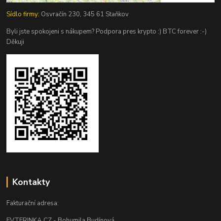
Sídlo firmy:
Osvračín 230, 345 61 Staňkov
Byli jste spokojeni s nákupem? Podpora pres krypto :) BTC forever :-)
Děkuji
Kontakty
Fakturační adresa:
EVTERINKA.CZ - Bohumila Budínová