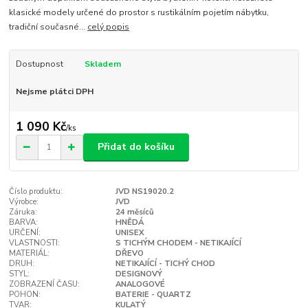
klasické modely určené do prostor s rustikálním pojetím nábytku,
tradiční současné...
celý popis
Dostupnost
Skladem
Nejsme plátci DPH
1 090 Kč
/
ks
Přidat do košíku
Číslo produktu:
JVD NS19020.2
Výrobce:
JVD
Záruka:
24 měsíců
BARVA:
HNĚDÁ
URČENÍ:
UNISEX
VLASTNOSTI:
S TICHÝM CHODEM - NETIKAJÍCÍ
MATERIÁL:
DŘEVO
DRUH:
NETIKAJÍCÍ - TICHÝ CHOD
STYL:
DESIGNOVÝ
ZOBRAZENÍ ČASU:
ANALOGOVÉ
POHON:
BATERIE - QUARTZ
TVAR:
KULATÝ