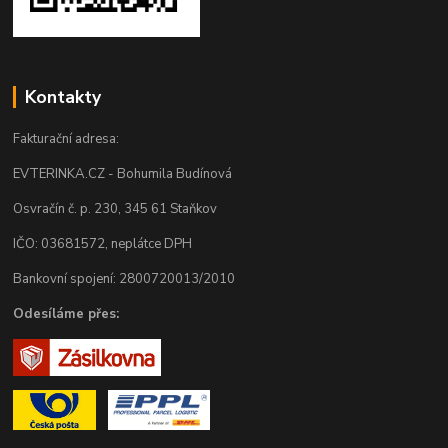
Kontakty
Fakturační adresa:
EVTERINKA.CZ - Bohumila Budínová
Osvračín č. p. 230, 345 61 Staňkov
IČO: 03681572, neplátce DPH
Bankovní spojení: 2800720013/2010
Odesíláme přes: