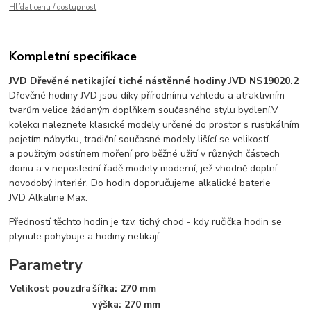
Hlídat cenu / dostupnost
Kompletní specifikace
JVD Dřevěné netikající tiché nástěnné hodiny JVD NS19020.2
Dřevěné hodiny JVD jsou díky přírodnímu vzhledu a atraktivním
tvarům velice žádaným doplňkem současného stylu bydlení.V
kolekci naleznete klasické modely určené do prostor s rustikálním
pojetím nábytku, tradiční současné modely lišící se velikostí
a použitým odstínem moření pro běžné užití v různých částech
domu a v neposlední řadě modely moderní, jež vhodně doplní
novodobý interiér. Do hodin doporučujeme alkalické baterie
JVD Alkaline Max.
Předností těchto hodin je tzv. tichý chod - kdy ručička hodin se
plynule pohybuje a hodiny netikají.
Parametry
Velikost pouzdra
šířka: 270 mm
výška: 270 mm