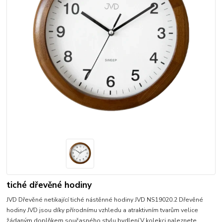
tiché dřevěné hodiny
JVD Dřevěné netikající tiché nástěnné hodiny JVD NS19020.2 Dřevěné
hodiny JVD jsou díky přírodnímu vzhledu a atraktivním tvarům velice
žádaným doplňkem současného stylu bydlení.V kolekci naleznete