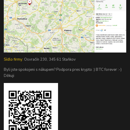
Sídlo firmy:
Osvračín 230, 345 61 Staňkov
Byli jste spokojeni s nákupem? Podpora pres krypto :) BTC forever :-)
Děkuji