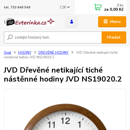
0
ks
CZK
tel. 733 648 549
za
0,00 Kč
Menu
Hledat
Úvod
HODINY
DŘEVĚNÉ HODINY
JVD Dřevěné netikající tiché
nástěnné hodiny JVD NS19020.2
JVD Dřevěné netikající tiché
nástěnné hodiny JVD NS19020.2