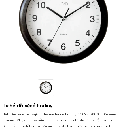
tiché dřevěné hodiny
JVD Dřevěné netikající tiché nástěnné hodiny JVD NS19020.3 Dřevěné
hodiny JVD jsou díky přírodnímu vzhledu a atraktivním tvarům velice
žádaným doplňkem současného stylu bydlení.V kolekci naleznete