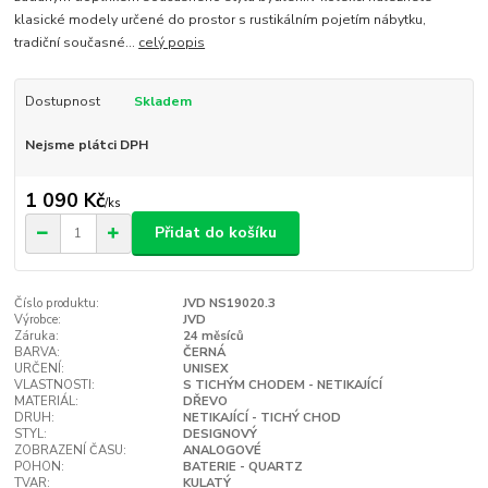
klasické modely určené do prostor s rustikálním pojetím nábytku,
tradiční současné...
celý popis
Dostupnost
Skladem
Nejsme plátci DPH
1 090 Kč
/
ks
Přidat do košíku
Číslo produktu:
JVD NS19020.3
Výrobce:
JVD
Záruka:
24 měsíců
BARVA:
ČERNÁ
URČENÍ:
UNISEX
VLASTNOSTI:
S TICHÝM CHODEM - NETIKAJÍCÍ
MATERIÁL:
DŘEVO
DRUH:
NETIKAJÍCÍ - TICHÝ CHOD
STYL:
DESIGNOVÝ
ZOBRAZENÍ ČASU:
ANALOGOVÉ
POHON:
BATERIE - QUARTZ
TVAR:
KULATÝ