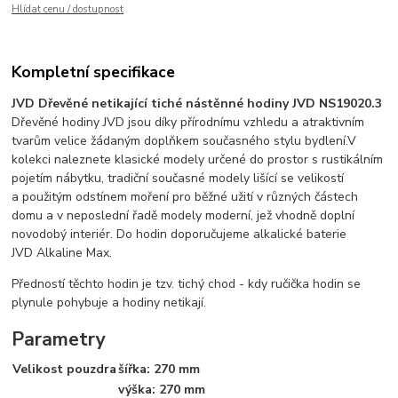
Hlídat cenu / dostupnost
Kompletní specifikace
JVD Dřevěné netikající tiché nástěnné hodiny JVD NS19020.3
Dřevěné hodiny JVD jsou díky přírodnímu vzhledu a atraktivním
tvarům velice žádaným doplňkem současného stylu bydlení.V
kolekci naleznete klasické modely určené do prostor s rustikálním
pojetím nábytku, tradiční současné modely lišící se velikostí
a použitým odstínem moření pro běžné užití v různých částech
domu a v neposlední řadě modely moderní, jež vhodně doplní
novodobý interiér. Do hodin doporučujeme alkalické baterie
JVD Alkaline Max.
Předností těchto hodin je tzv. tichý chod - kdy ručička hodin se
plynule pohybuje a hodiny netikají.
Parametry
Velikost pouzdra
šířka: 270 mm
výška: 270 mm