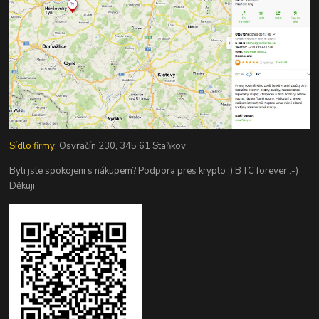
Sídlo firmy:
Osvračín 230, 345 61 Staňkov
Byli jste spokojeni s nákupem? Podpora pres krypto :) BTC forever :-)
Děkuji