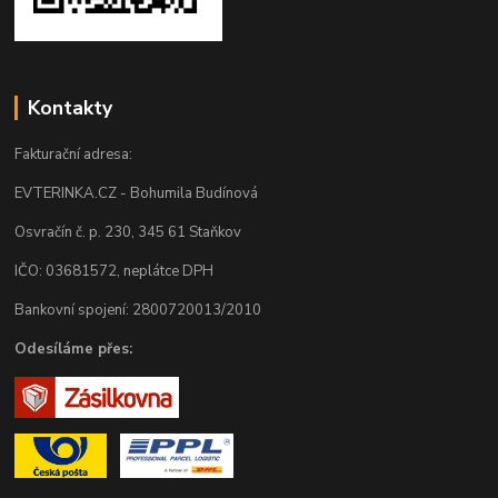
Kontakty
Fakturační adresa:
EVTERINKA.CZ - Bohumila Budínová
Osvračín č. p. 230, 345 61 Staňkov
IČO: 03681572, neplátce DPH
Bankovní spojení: 2800720013/2010
Odesíláme přes: