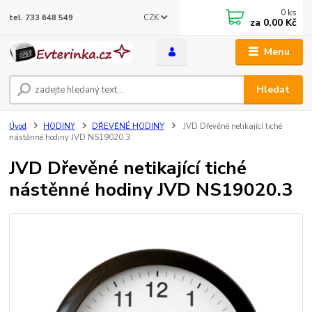
0
ks
CZK
tel. 733 648 549
za
0,00 Kč
Menu
Hledat
Úvod
HODINY
DŘEVĚNÉ HODINY
JVD Dřevěné netikající tiché
nástěnné hodiny JVD NS19020.3
JVD Dřevěné netikající tiché
nástěnné hodiny JVD NS19020.3