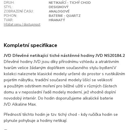
DRUH:
NETIKAJÍCÍ - TICHÝ CHOD
STYL:
DESIGNOVÝ
ZOBRAZENÍ ČASU:
ANALOGOVÉ
POHON:
BATERIE - QUARTZ
TVAR:
HRANATÝ
Hlídat cenu / dostupnost
Kompletní specifikace
JVD Dřevěné netikající tiché nástěnné hodiny JVD NS20184.2
Dřevěné hodiny JVD jsou díky přírodnímu vzhledu a atraktivním
tvarům velice žádaným doplňkem současného stylu bydlení.V
kolekci naleznete klasické modely určené do prostor s rustikálním
pojetím nábytku, tradiční současné modely lišící se velikostí
a použitým odstínem moření pro běžné užití v různých částech
domu a v neposlední řadě modely moderní, jež vhodně doplní
novodobý interiér. Do hodin doporučujeme alkalické baterie
JVD Alkaline Max.
Předností těchto hodin je tzv. tichý chod - kdy ručička hodin se
plynule pohybuje a hodiny netikají.