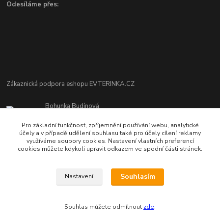
Odesíláme přes:
Zákaznická podpora eshopu EVTERINKA.CZ
Bohunka Budínová
tel. 733 648 549
Pro základní funkčnost, zpříjemnění používání webu, analytické
(Po-Pá - 9:00-17:00hod, So 8:00-12:00hod)
účely a v případě udělení souhlasu také pro účely cílení reklamy
využíváme soubory cookies. Nastavení vlastních preferencí
obchod@evterinka.cz
cookies můžete kdykoli upravit odkazem ve spodní části stránek.
Souhlasím
Nastavení
Souhlas můžete odmítnout
zde
.
Vytvořeno na
Eshop-rychle.cz