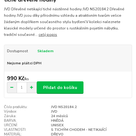
JVD Dřevěné netikající tiché nástěnné hodiny JVD NS20184.2 Dřevěné
hodiny JVD jsou díky přírodnímu vzhledu a atraktivním tvarům velice
žádaným doplňkem současného stylu bydlení.V kolekci naleznete
klasické modely určené do prostor s rustikálním pojetím nábytku,
tradiční současné...
celý popis
Dostupnost
Skladem
Nejsme plátci DPH
990 Kč
/
ks
Přidat do košíku
Číslo produktu:
JVD NS20184.2
Výrobce:
JVD
Záruka:
24 měsíců
BARVA:
HNĚDÁ
URČENÍ:
UNISEX
VLASTNOSTI:
S TICHÝM CHODEM - NETIKAJÍCÍ
MATERIÁL:
DŘEVO