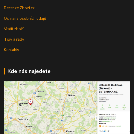
Recenze Zbozi.cz
Ochrana osobních údajů
Vrátit zboží
Tipy a rady
Kontakty
Kde nás najedete