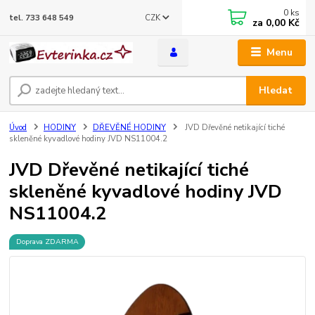
0
ks
CZK
tel. 733 648 549
za
0,00 Kč
Menu
Hledat
Úvod
HODINY
DŘEVĚNÉ HODINY
JVD Dřevěné netikající tiché
skleněné kyvadlové hodiny JVD NS11004.2
JVD Dřevěné netikající tiché
skleněné kyvadlové hodiny JVD
NS11004.2
Doprava ZDARMA