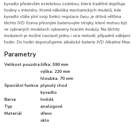
kyvadlo především estetickou ozdobou, která tradičně doplňuje
hodiny v interiéru. Kromě několika mechanických modelů, kde
kyvadlo stále plní svoji funkci regulace času, je drtivá většina
těchto JVD řízena přesnými bateriovými strojky, které mohou být
ve vybraných modelech vybaveny hracími moduly. Na těchto
modulech je možné nastavit jednu i více melodií, případně odbíjení
hodin. Do hodin doporučujeme alkalické baterie JVD Alkaline Max.
Parametry
Velikost pouzdra
šířka: 590 mm
výška: 220 mm
hloubka: 70 mm
Speciální funkce
plynulý chod
kyvadlo
Barva
hnědá
Typ
analogové
Materiál
dřevo
sklo