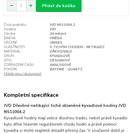
Přidat do košíku
Číslo produktu:
JVD NS11004.2
Výrobce:
JVD
Záruka:
24 měsíců
BARVA:
HNĚDÁ
URČENÍ:
UNISEX
VLASTNOSTI:
S TICHÝM CHODEM - NETIKAJÍCÍ
MATERIÁL:
DŘEVO/SKLO
DRUH:
KYVADLOVÉ
STYL:
DESIGNOVÝ
ZOBRAZENÍ ČASU:
ANALOGOVÉ
POHON:
BATERIE - QUARTZ
Hlídat cenu / dostupnost
Kompletní specifikace
JVD Dřevěné netikající tiché skleněné kyvadlové hodiny JVD
NS11004.2
Kyvadlové hodiny mají velice dlouhou tradici, neboť právě kyvadlo
bylo dříve hlavním regulátorem chodu hodin a právě pomocí
kyvadla si mohli majitelé doladit přesný čas. V současné době je