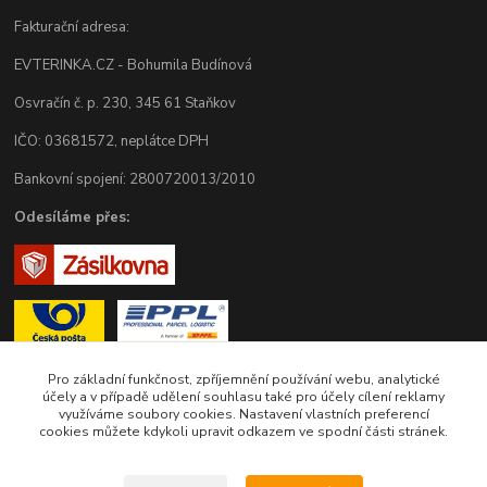
Fakturační adresa:
EVTERINKA.CZ - Bohumila Budínová
Osvračín č. p. 230, 345 61 Staňkov
IČO: 03681572, neplátce DPH
Bankovní spojení: 2800720013/2010
Odesíláme přes:
Pro základní funkčnost, zpříjemnění používání webu, analytické
účely a v případě udělení souhlasu také pro účely cílení reklamy
využíváme soubory cookies. Nastavení vlastních preferencí
Zákaznická podpora eshopu EVTERINKA.CZ
cookies můžete kdykoli upravit odkazem ve spodní části stránek.